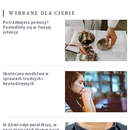
WYBRANE DLA CIEBIE
Potrzebujesz pomocy?
Pomodlimy się w Twojej
intencji
Skuteczna modlitwa w
sprawach trudnych i
beznadziejnych
W dzień odprawiał Mszę, w
nocy prowadził drugie życie.