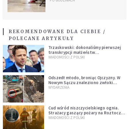
mimo ogromnych zarobków?
PO GODZINACH
REKOMENDOWANE DLA CIEBIE /
POLECANE ARTYKUŁY
Trzaskowski: dokonaliśmy pierwszej
transkrypcji małżeństw
jednopłciowych. “Tak jak
WIADOMOŚCI Z POLSKI
zapowiadałem, bez zwłoki,
natychmiast”
Odszedł młodo, broniąc Ojczyzny. W
Nowym Sączu znaleziono zwłoki
mężczyzny z czasów potopu
WYDARZENIA
szwedzkiego
Cud wśród niszczycielskiego ognia.
Strażacy gaszący pożary na Roztoczu
opublikowali niezwykłe zdjęcie
WIADOMOŚCI Z POLSKI