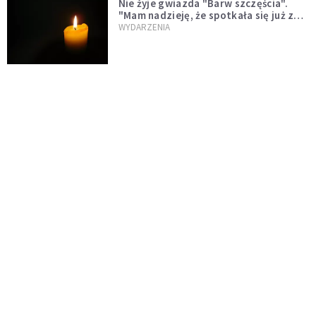
Nie żyje gwiazda "Barw szczęścia".
"Mam nadzieję, że spotkała się już z
Bogiem, którego tak bardzo kochała"
WYDARZENIA