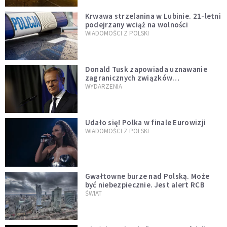
Krwawa strzelanina w Lubinie. 21-letni
podejrzany wciąż na wolności
WIADOMOŚCI Z POLSKI
Donald Tusk zapowiada uznawanie
zagranicznych związków
jednopłciowych. "Państwo oblało ten
WYDARZENIA
test"
Udało się! Polka w finale Eurowizji
WIADOMOŚCI Z POLSKI
Gwałtowne burze nad Polską. Może
być niebezpiecznie. Jest alert RCB
ŚWIAT