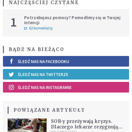
NAJCZĘŚCIEJ CZYTANE
1
Potrzebujesz pomocy? Pomodlimy się w Twojej
intencji
62 komentarzy
BĄDŹ NA BIEŻĄCO
ŚLEDŹ NAS NA FACEBOOKU
ŚLEDŹ NAS NA TWITTERZE
ŚLEDŹ NAS NA INSTAGRAMIE
POWIĄZANE ARTYKUŁY
SOR-y przeżywają kryzys.
Dlaczego lekarze rezygnują