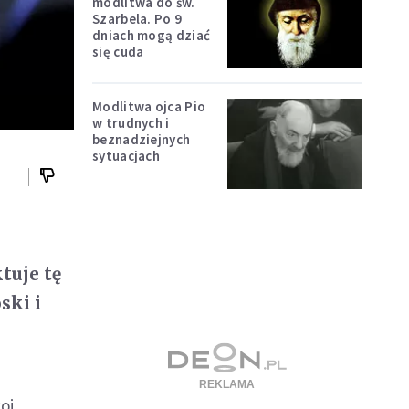
n
modlitwa do św.
Szarbela. Po 9
dniach mogą dziać
się cuda
Modlitwa ojca Pio
w trudnych i
beznadziejnych
sytuacjach
tuje tę
ski i
oj.