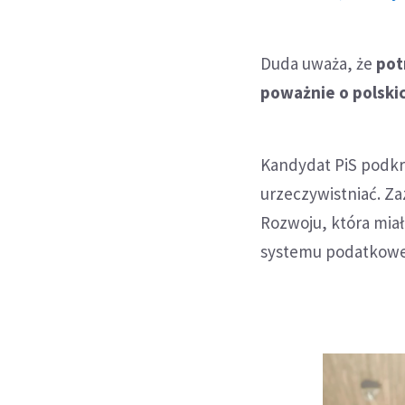
Duda uważa, że
pot
poważnie o polski
Kandydat PiS podkre
urzeczywistniać. Za
Rozwoju, która mia
systemu podatkoweg