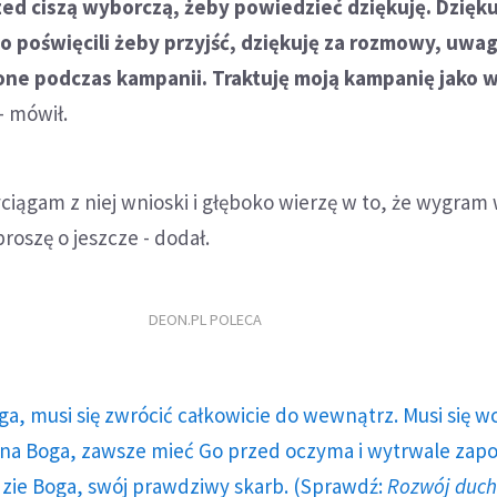
zed ciszą wyborczą, żeby powiedzieć dziękuję. Dzięku
o poświęcili żeby przyjść, dziękuję za rozmowy, uwagi
one podczas kampanii. Traktuję moją kampanię jako w
- mówił.
wyciągam z niej wnioski i głęboko wierzę w to, że wygram
roszę o jeszcze - dodał.
DEON.PL POLECA
ga, musi się zwrócić całkowicie do wewnątrz. Musi się w
a Boga, zawsze mieć Go przed oczyma i wytrwale zap
dzie Boga, swój prawdziwy skarb. (Sprawdź:
Rozwój duc