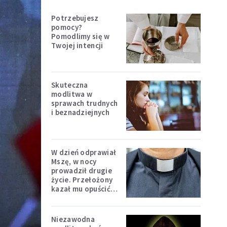
Potrzebujesz
pomocy?
Pomodlimy się w
Twojej intencji
Skuteczna
modlitwa w
sprawach trudnych
i beznadziejnych
W dzień odprawiał
Mszę, w nocy
prowadził drugie
życie. Przełożony
kazał mu opuścić
zakon
Niezawodna