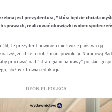
rzebna jest prezydentura, "która będzie chciała myśl
ch sprawach, realizować obowiązki wobec społeczeń
ślił, że prezydent powinien mieć wizję państwa i ją
znaczył, że chce to robić m.in. powołując Narodową Ra
łaby pracować nad "strategiami naprawy" polskiej gospo
o, służby zdrowia i edukacji.
DEON.PL POLECA