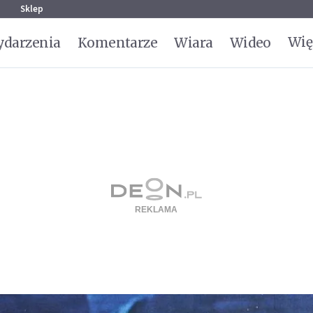
g
Sklep
Wię
darzenia
Komentarze
Wiara
Wideo