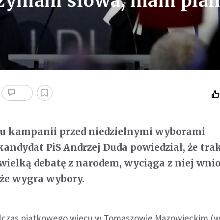
rzymam słowa, mam pla
u kampanii przed niedzielnymi wyborami
andydat PiS Andrzej Duda powiedział, że trak
ielką debatę z narodem, wyciąga z niej wnio
 że wygra wybory.
dczas piątkowego wiecu w Tomaszowie Mazowieckim (w