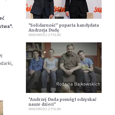
eć
"Solidarność" poparła kandydata
stwa".
Andrzeja Dudę
WIADOMOŚCI Z POLSKI
dę
darki,
"Andrzej Duda pomógł odzyskać
nasze dzieci"
WIADOMOŚCI Z POLSKI