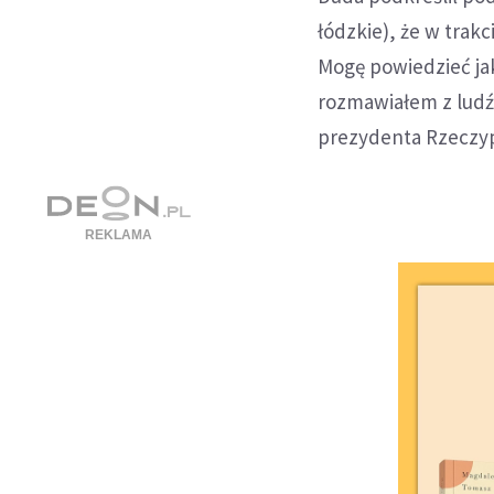
łódzkie), że w trak
Mogę powiedzieć ja
rozmawiałem z ludźm
prezydenta Rzeczypo