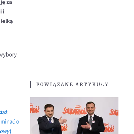
ję za
 i
ielką
 wybory.
POWIĄZANE ARTYKUŁY
ciąż
ominać o
howy
)