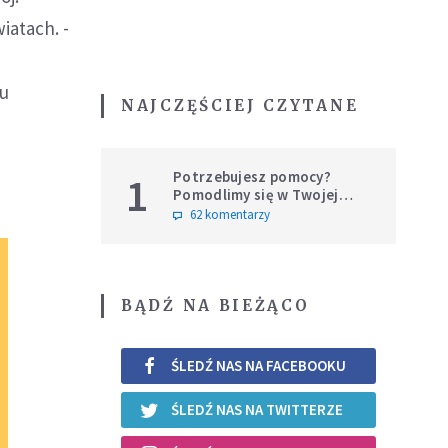
iatach. -
du
NAJCZĘŚCIEJ CZYTANE
Potrzebujesz pomocy?
1
Pomodlimy się w Twojej
intencji
62 komentarzy
BĄDŹ NA BIEŻĄCO
ŚLEDŹ NAS NA FACEBOOKU
ŚLEDŹ NAS NA TWITTERZE