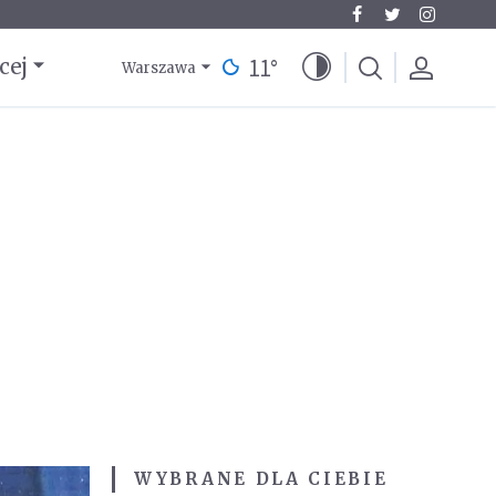
11
°
cej
Warszawa
WYBRANE DLA CIEBIE