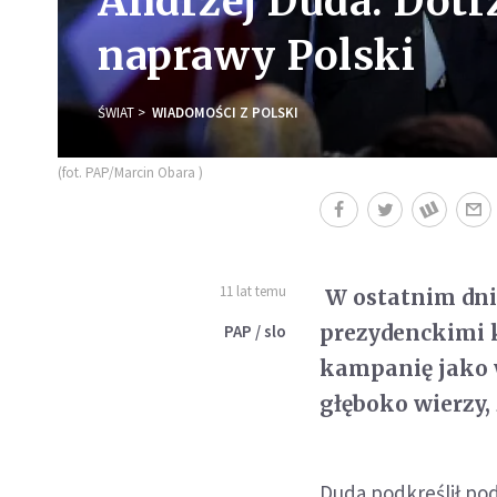
Andrzej Duda: Dot
naprawy Polski
ŚWIAT
WIADOMOŚCI Z POLSKI
(fot. PAP/Marcin Obara )
11 lat temu
W ostatnim dni
prezydenckimi k
PAP / slo
kampanię jako w
głęboko wierzy,
Duda podkreślił po