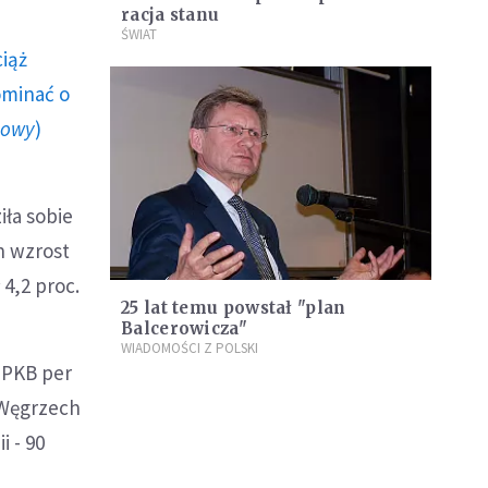
racja stanu
ŚWIAT
ciąż
ominać o
howy
)
iła sobie
h wzrost
 4,2 proc.
25 lat temu powstał "plan
Balcerowicza"
WIADOMOŚCI Z POLSKI
 PKB per
a Węgrzech
i - 90