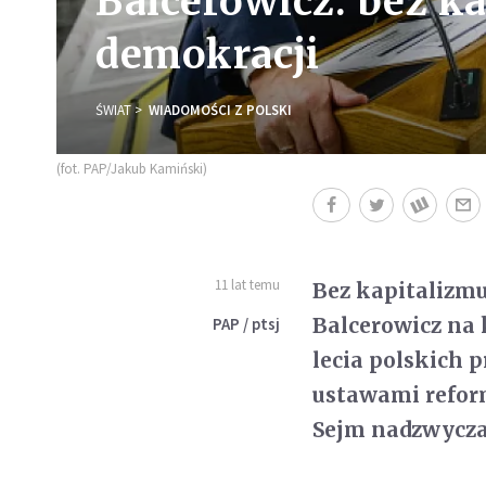
Balcerowicz: bez k
demokracji
ŚWIAT
WIADOMOŚCI Z POLSKI
(fot. PAP/Jakub Kamiński)
11 lat temu
Bez kapitalizmu
Balcerowicz na 
PAP / ptsj
lecia polskich 
ustawami refor
Sejm nadzwycza