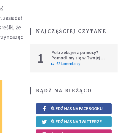
mś
. zasiadał
eślił, że
NAJCZĘŚCIEJ CZYTANE
przynosząc
Potrzebujesz pomocy?
1
Pomodlimy się w Twojej
intencji
62 komentarzy
BĄDŹ NA BIEŻĄCO
ŚLEDŹ NAS NA FACEBOOKU
ŚLEDŹ NAS NA TWITTERZE