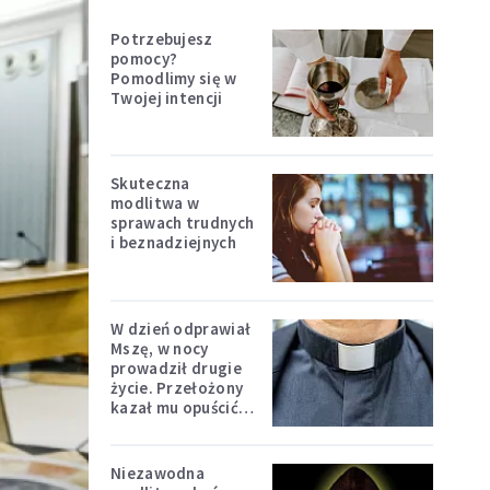
Potrzebujesz
pomocy?
Pomodlimy się w
Twojej intencji
Skuteczna
modlitwa w
sprawach trudnych
i beznadziejnych
W dzień odprawiał
Mszę, w nocy
prowadził drugie
życie. Przełożony
kazał mu opuścić
zakon
Niezawodna