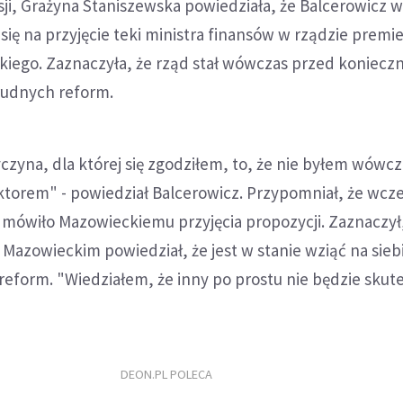
sji, Grażyna Staniszewska powiedziała, że Balcerowicz w
ię na przyjęcie teki ministra finansów w rządzie premi
iego. Zaznaczyła, że rząd stał wówczas przed koniecz
rudnych reform.
czyna, dla której się zgodziłem, to, że nie byłem wówcz
torem" - powiedział Balcerowicz. Przypomniał, że wcze
dmówiło Mazowieckiemu przyjęcia propozycji. Zaznaczył
azowieckim powiedział, że jest w stanie wziąć na siebi
eform. "Wiedziałem, że inny po prostu nie będzie skut
DEON.PL POLECA