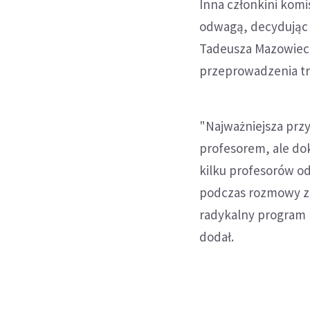
Inna członkini komi
odwagą, decydując s
Tadeusza Mazowieck
przeprowadzenia t
"Najważniejsza przy
profesorem, ale dok
kilku profesorów o
podczas rozmowy z M
radykalny program r
dodał.