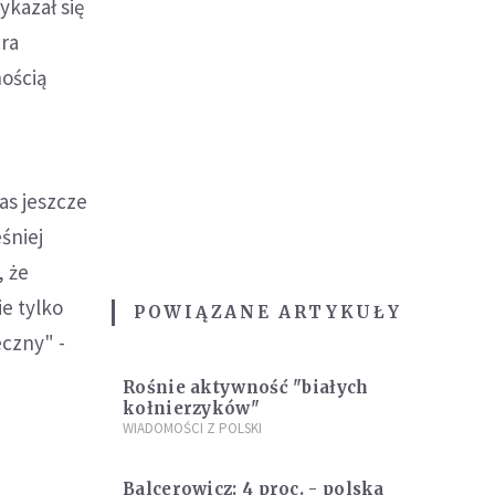
ykazał się
era
nością
as jeszcze
śniej
, że
e tylko
POWIĄZANE ARTYKUŁY
eczny" -
Rośnie aktywność "białych
kołnierzyków"
WIADOMOŚCI Z POLSKI
Balcerowicz: 4 proc. - polska