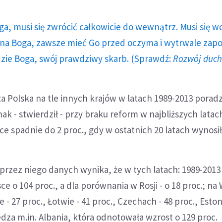
ga, musi się zwrócić całkowicie do wewnątrz. Musi się w
a Boga, zawsze mieć Go przed oczyma i wytrwale zap
dzie Boga, swój prawdziwy skarb. (Sprawdź:
Rozwój duc
 Polska na tle innych krajów w latach 1989-2013 poradz
ak - stwierdził - przy braku reform w najbliższych latac
e spadnie do 2 proc., gdy w ostatnich 20 latach wynosił
przez niego danych wynika, że w tych latach: 1989-2013
ce o 104 proc., a dla porównania w Rosji - o 18 proc.; n
ie - 27 proc., Łotwie - 41 proc., Czechach - 48 proc., Estoni
dza m.in. Albania, która odnotowała wzrost o 129 proc.