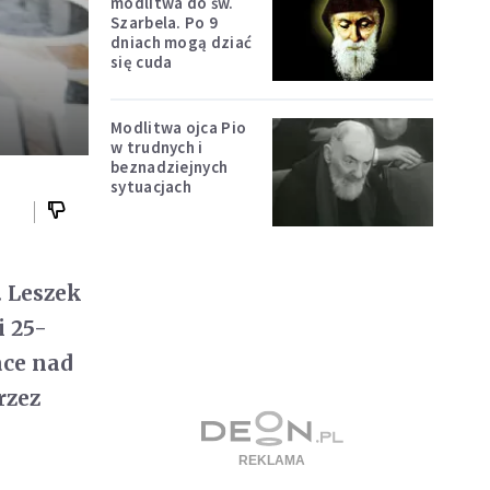
modlitwa do św.
Szarbela. Po 9
dniach mogą dziać
się cuda
Modlitwa ojca Pio
w trudnych i
beznadziejnych
sytuacjach
. Leszek
i 25-
ace nad
rzez