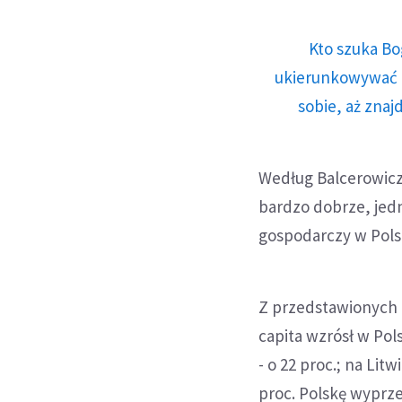
Kto szuka Bo
ukierunkowywać n
sobie, aż znaj
Według Balcerowicza
bardzo dobrze, jedn
gospodarczy w Polsc
Z przedstawionych 
capita wzrósł w Pols
- o 22 proc.; na Litw
proc. Polskę wyprze