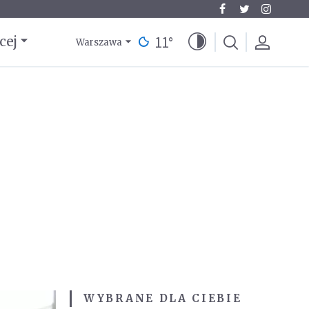
11
°
cej
Warszawa
WYBRANE DLA CIEBIE