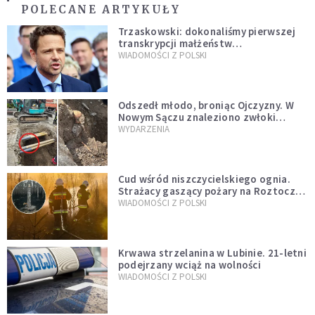
POLECANE ARTYKUŁY
Trzaskowski: dokonaliśmy pierwszej
transkrypcji małżeństw
jednopłciowych. “Tak jak
WIADOMOŚCI Z POLSKI
zapowiadałem, bez zwłoki,
natychmiast”
Odszedł młodo, broniąc Ojczyzny. W
Nowym Sączu znaleziono zwłoki
mężczyzny z czasów potopu
WYDARZENIA
szwedzkiego
Cud wśród niszczycielskiego ognia.
Strażacy gaszący pożary na Roztoczu
opublikowali niezwykłe zdjęcie
WIADOMOŚCI Z POLSKI
Krwawa strzelanina w Lubinie. 21-letni
podejrzany wciąż na wolności
WIADOMOŚCI Z POLSKI