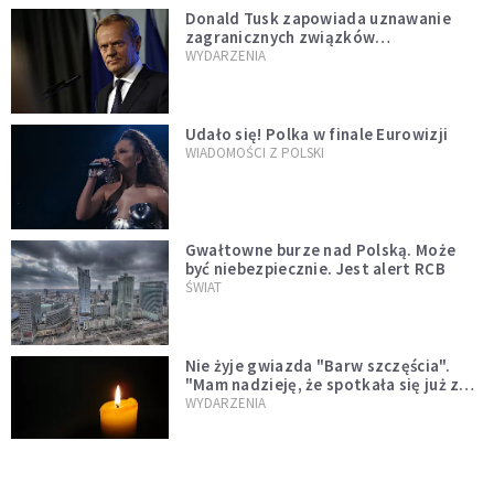
Donald Tusk zapowiada uznawanie
zagranicznych związków
jednopłciowych. "Państwo oblało ten
WYDARZENIA
test"
Udało się! Polka w finale Eurowizji
WIADOMOŚCI Z POLSKI
Gwałtowne burze nad Polską. Może
być niebezpiecznie. Jest alert RCB
ŚWIAT
Nie żyje gwiazda "Barw szczęścia".
"Mam nadzieję, że spotkała się już z
Bogiem, którego tak bardzo kochała"
WYDARZENIA