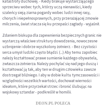
katastrofy duchowej. - Kiedy brakuje wystarczającego
sprzeciwu wobec tych, którzy uczą nienawiści, kiedy
szaleńcy sieją ziarna pogardy wobec ludzi innej rasy,
chorych i niepełnosprawnych, przy przerażającej zmowie
milczenia, świat stacza się ku przepaści zagłady - wyjaśnił.
Zdaniem biskupa dla zapewnienia bezpiecznych granic nie
wystarczą właściwe struktury dowodzenia, nowoczesne
uzbrojenie i dobrze wyszkolony żołnierz. - Bez czystości
serca umysł ludzki często błądzi. (...) Aby temu zapobiec
należy kształtować prawe sumienie każdego obywatela,
zwłaszcza żołnierza. Należy pochylać się nad jego duszą i
kształtować ją tak, aby ten w drugim człowieku zawsze
dostrzegał bliźniego. I aby w dobie kultu tymczasowości i
względności wszelkich wartości, dochował wierności
ideałom, które przyrzekał strzec i bronić ślubując na
wojskowy sztandar - podkreślił w homilii.
DEON.PL POLECA