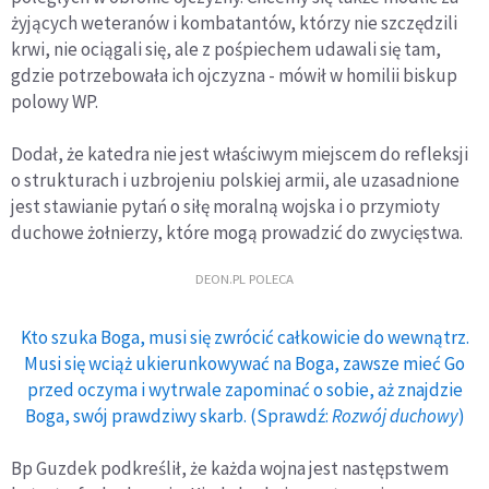
żyjących weteranów i kombatantów, którzy nie szczędzili
krwi, nie ociągali się, ale z pośpiechem udawali się tam,
gdzie potrzebowała ich ojczyzna - mówił w homilii biskup
polowy WP.
Dodał, że katedra nie jest właściwym miejscem do refleksji
o strukturach i uzbrojeniu polskiej armii, ale uzasadnione
jest stawianie pytań o siłę moralną wojska i o przymioty
duchowe żołnierzy, które mogą prowadzić do zwycięstwa.
DEON.PL POLECA
Kto szuka Boga, musi się zwrócić całkowicie do wewnątrz.
Musi się wciąż ukierunkowywać na Boga, zawsze mieć Go
przed oczyma i wytrwale zapominać o sobie, aż znajdzie
Boga, swój prawdziwy skarb. (Sprawdź:
Rozwój duchowy
)
Bp Guzdek podkreślił, że każda wojna jest następstwem