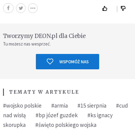
Tworzymy DEON.pl dla Ciebie
Tu możesz nas wesprzeć.
WSPOMÓŻ NAS
TEMATY W ARTYKULE
#wojsko polskie
#armia
#15 sierpnia
#cud
nad wisłą
#bp józef guzdek
#ks ignacy
skorupka
#święto polskiego wojska