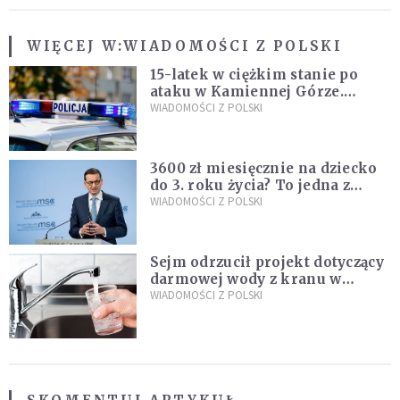
WIĘCEJ W:
WIADOMOŚCI Z POLSKI
15-latek w ciężkim stanie po
ataku w Kamiennej Górze.
Policja zatrzymała dwóch
WIADOMOŚCI Z POLSKI
nastolatków
3600 zł miesięcznie na dziecko
do 3. roku życia? To jedna z
propozycji programu "Rozwój
WIADOMOŚCI Z POLSKI
Plus"
Sejm odrzucił projekt dotyczący
darmowej wody z kranu w
restauracjach
WIADOMOŚCI Z POLSKI