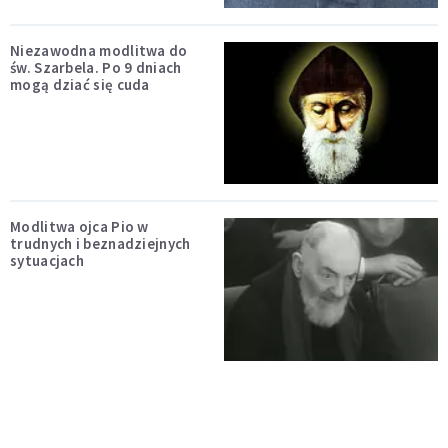
Niezawodna modlitwa do
św. Szarbela. Po 9 dniach
mogą dziać się cuda
Modlitwa ojca Pio w
trudnych i beznadziejnych
sytuacjach