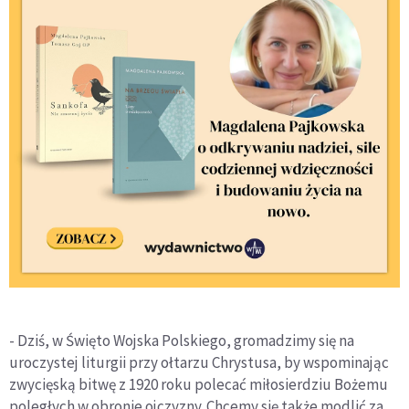
- Dziś, w Święto Wojska Polskiego, gromadzimy się na
uroczystej liturgii przy ołtarzu Chrystusa, by wspominając
zwycięską bitwę z 1920 roku polecać miłosierdziu Bożemu
poległych w obronie ojczyzny. Chcemy się także modlić za