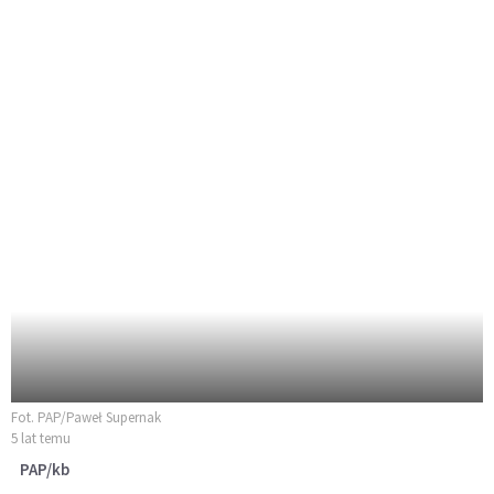
Fot. PAP/Paweł Supernak
5 lat temu
PAP/kb