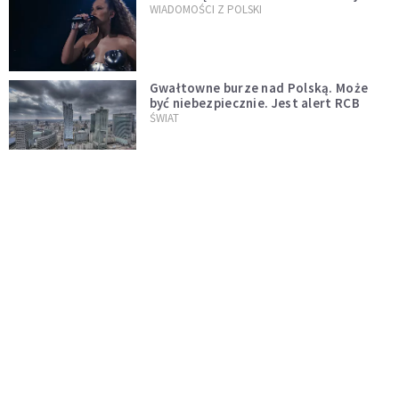
WIADOMOŚCI Z POLSKI
Gwałtowne burze nad Polską. Może
być niebezpiecznie. Jest alert RCB
ŚWIAT
Nie żyje gwiazda "Barw szczęścia".
"Mam nadzieję, że spotkała się już z
Bogiem, którego tak bardzo kochała"
WYDARZENIA