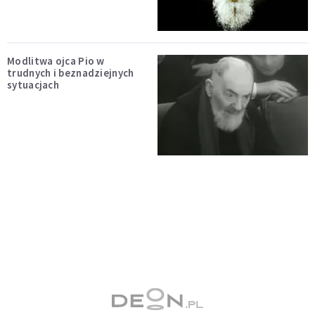
Modlitwa ojca Pio w
trudnych i beznadziejnych
sytuacjach