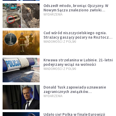
Odszedł młodo, broniąc Ojczyzny. W
Nowym Sączu znaleziono zwłoki
mężczyzny z czasów potopu
WYDARZENIA
szwedzkiego
Cud wśród niszczycielskiego ognia.
Strażacy gaszący pożary na Roztoczu
opublikowali niezwykłe zdjęcie
WIADOMOŚCI Z POLSKI
Krwawa strzelanina w Lubinie. 21-letni
podejrzany wciąż na wolności
WIADOMOŚCI Z POLSKI
Donald Tusk zapowiada uznawanie
zagranicznych związków
jednopłciowych. "Państwo oblało ten
WYDARZENIA
test"
Udało się! Polka w finale Eurowizji