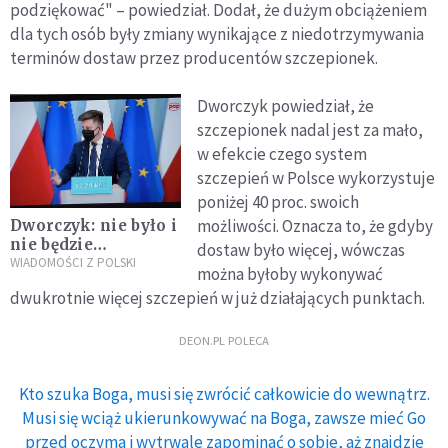
podziękować" – powiedział. Dodał, że dużym obciążeniem
dla tych osób były zmiany wynikające z niedotrzymywania
terminów dostaw przez producentów szczepionek.
Dworczyk powiedział, że
szczepionek nadal jest za mało,
w efekcie czego system
szczepień w Polsce wykorzystuje
poniżej 40 proc. swoich
możliwości. Oznacza to, że gdyby
Dworczyk: nie było i
nie będzie
dostaw było więcej, wówczas
możliwości wyboru
WIADOMOŚCI Z POLSKI
można byłoby wykonywać
szczepionki przeciw
dwukrotnie więcej szczepień w już działających punktach.
COVID-19
DEON.PL POLECA
Kto szuka Boga, musi się zwrócić całkowicie do wewnątrz.
Musi się wciąż ukierunkowywać na Boga, zawsze mieć Go
przed oczyma i wytrwale zapominać o sobie, aż znajdzie