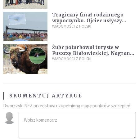
Tragiczny finał rodzinnego
wypoczynku. Ojciec usłyszy
zarzuty
WIADOMOŚCI Z POLSKI
Żubr poturbował turystę w
Puszczy Białowieskiej. Nagranie
daje do myślenia
WIADOMOŚCI Z POLSKI
SKOMENTUJ ARTYKUŁ
Dworczyk: NFZ przedstawi uzupełnioną mapę punktów szczepień