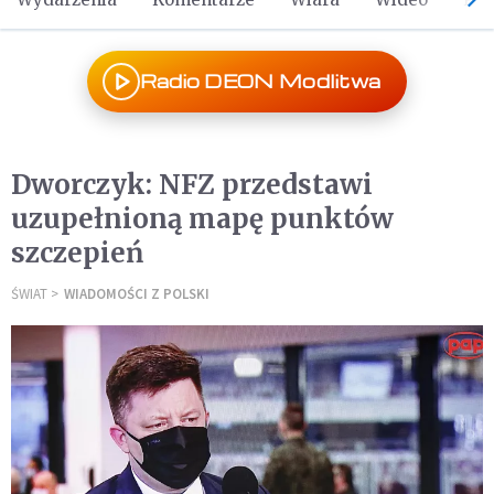
Radio DEON Modlitwa
Dworczyk: NFZ przedstawi
uzupełnioną mapę punktów
szczepień
ŚWIAT
WIADOMOŚCI Z POLSKI