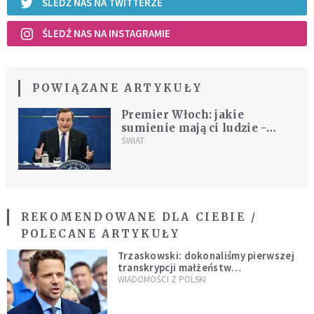
ŚLEDŹ NAS NA TWITTERZE
ŚLEDŹ NAS NA INSTAGRAMIE
POWIĄZANE ARTYKUŁY
Premier Włoch: jakie
sumienie mają ci ludzie -
przestańcie ich szczepić
ŚWIAT
REKOMENDOWANE DLA CIEBIE /
POLECANE ARTYKUŁY
Trzaskowski: dokonaliśmy pierwszej
transkrypcji małżeństw
jednopłciowych. “Tak jak
WIADOMOŚCI Z POLSKI
zapowiadałem, bez zwłoki,
natychmiast”