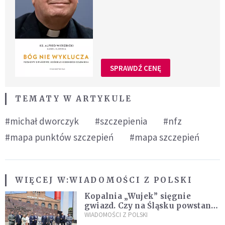
SPRAWDŹ CENĘ
TEMATY W ARTYKULE
#michał dworczyk
#szczepienia
#nfz
#mapa punktów szczepień
#mapa szczepień
WIĘCEJ W:
WIADOMOŚCI Z POLSKI
Kopalnia „Wujek” sięgnie
gwiazd. Czy na Śląsku powstanie
„Dolina Krzemowa”?
WIADOMOŚCI Z POLSKI