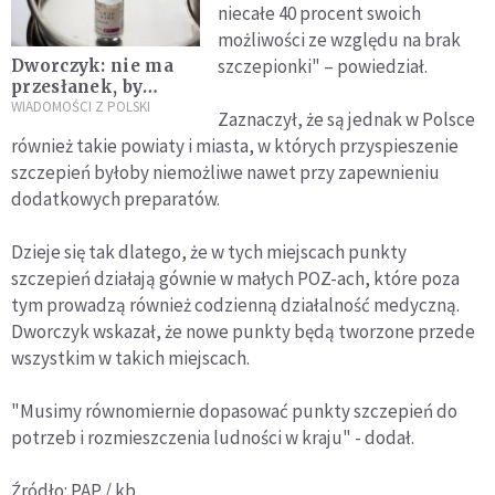
niecałe 40 procent swoich
możliwości ze względu na brak
szczepionki" – powiedział.
Dworczyk: nie ma
przesłanek, by
wstrzymywać
WIADOMOŚCI Z POLSKI
Zaznaczył, że są jednak w Polsce
wykorzystywanie
również takie powiaty i miasta, w których przyspieszenie
szczepionki
szczepień byłoby niemożliwe nawet przy zapewnieniu
AstraZeneca
dodatkowych preparatów.
Dzieje się tak dlatego, że w tych miejscach punkty
szczepień działają gównie w małych POZ-ach, które poza
tym prowadzą również codzienną działalność medyczną.
Dworczyk wskazał, że nowe punkty będą tworzone przede
wszystkim w takich miejscach.
"Musimy równomiernie dopasować punkty szczepień do
potrzeb i rozmieszczenia ludności w kraju" - dodał.
Źródło: PAP / kb