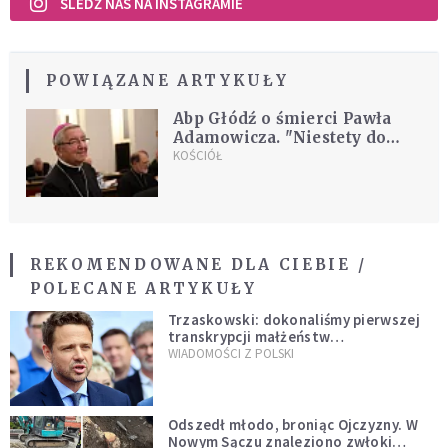
ŚLEDŹ NAS NA INSTAGRAMIE
POWIĄZANE ARTYKUŁY
Abp Głódź o śmierci Pawła
Adamowicza. "Niestety do
pojednania nie doszło po
KOŚCIÓŁ
Smoleńsku i dziś zbieramy
tego owoce"
REKOMENDOWANE DLA CIEBIE /
POLECANE ARTYKUŁY
Trzaskowski: dokonaliśmy pierwszej
transkrypcji małżeństw
jednopłciowych. “Tak jak
WIADOMOŚCI Z POLSKI
zapowiadałem, bez zwłoki,
natychmiast”
Odszedł młodo, broniąc Ojczyzny. W
Nowym Sączu znaleziono zwłoki