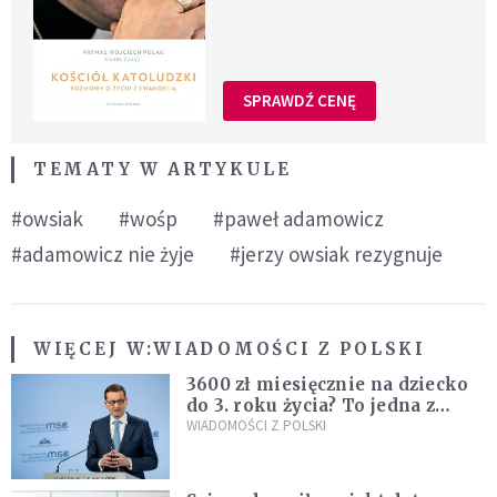
SPRAWDŹ CENĘ
TEMATY W ARTYKULE
#owsiak
#wośp
#paweł adamowicz
#adamowicz nie żyje
#jerzy owsiak rezygnuje
WIĘCEJ W:
WIADOMOŚCI Z POLSKI
3600 zł miesięcznie na dziecko
do 3. roku życia? To jedna z
propozycji programu "Rozwój
WIADOMOŚCI Z POLSKI
Plus"