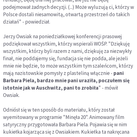
podejmował żadnych decyzji. (...) Może wyluzują ci, którzy w
Polsce dostali niesamowitą, otwartą przestrzeń do takich
działań" - powiedział.
Jerzy Owsiak na poniedziałkowej konferencji prasowej
podziękował wszystkim, którzy wspierali WOŚP. "Dziękuję
wszystkim, którzy byli razem z nami, dziękuję za niezwykły
finał, nie poddajemy się, fundacja się nie podda, ale jeżeli
mnie nie będzie, to może wszystkim tym szaleńcom, którzy
mają nazistowskie pomysły z plasteliną włącznie -
pani
Barbara Piela, bardzo mnie pani uraziła, poczułem się
istotnie jak w Auschwitz, pani to zrobiła
" - mówił
Owsiak.
Odniósł się w ten sposób do materiału, który został
wyemitowany w programie "Minęła 20". Animowany film
satyryczny przygotowała Barbara Piela. Pojawia się w nim
kukiełka kojarząca się z Owsiakiem. Kukiełka ta nakręcana