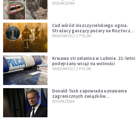
mężczyzny z czasów potopu
WYDARZENIA
szwedzkiego
Cud wśród niszczycielskiego ognia.
Strażacy gaszący pożary na Roztoczu
opublikowali niezwykłe zdjęcie
WIADOMOŚCI Z POLSKI
Krwawa strzelanina w Lubinie. 21-letni
podejrzany wciąż na wolności
WIADOMOŚCI Z POLSKI
Donald Tusk zapowiada uznawanie
zagranicznych związków
jednopłciowych. "Państwo oblało ten
WYDARZENIA
test"
Udało się! Polka w finale Eurowizji
WIADOMOŚCI Z POLSKI