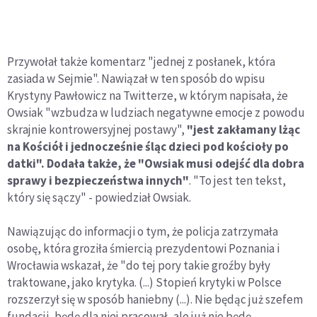
Przywołał także komentarz "jednej z posłanek, która
zasiada w Sejmie". Nawiązał w ten sposób do wpisu
Krystyny Pawłowicz na Twitterze, w którym napisała, że
Owsiak "wzbudza w ludziach negatywne emocje z powodu
skrajnie kontrowersyjnej postawy",
"jest zakłamany lżąc
na Kościół i jednocześnie śląc dzieci pod kościoły po
datki". Dodała także, że "Owsiak musi odejść dla dobra
sprawy i bezpieczeństwa innych"
. "To jest ten tekst,
który się sączy" - powiedział Owsiak.
Nawiązując do informacji o tym, że policja zatrzymała
osobę, która groziła śmiercią prezydentowi Poznania i
Wrocławia wskazał, że "do tej pory takie groźby były
traktowane, jako krytyka. (...) Stopień krytyki w Polsce
rozszerzył się w sposób haniebny (...). Nie będąc już szefem
fundacji, będę dla niej pracował, ale już nie będę