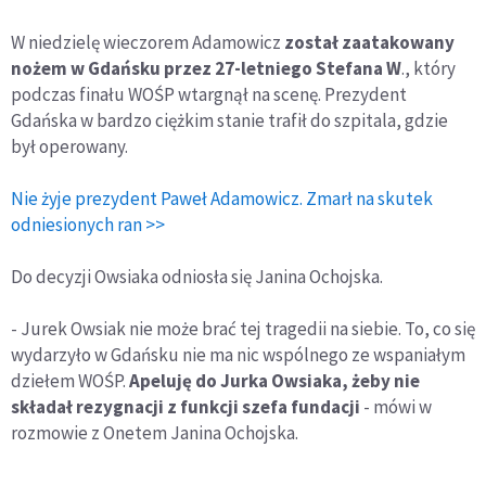
W niedzielę wieczorem Adamowicz
został zaatakowany
nożem w Gdańsku przez 27-letniego Stefana W
., który
podczas finału WOŚP wtargnął na scenę. Prezydent
Gdańska w bardzo ciężkim stanie trafił do szpitala, gdzie
był operowany.
Nie żyje prezydent Paweł Adamowicz. Zmarł na skutek
odniesionych ran >>
Do decyzji Owsiaka odniosła się Janina Ochojska.
- Jurek Owsiak nie może brać tej tragedii na siebie. To, co się
wydarzyło w Gdańsku nie ma nic wspólnego ze wspaniałym
dziełem WOŚP.
Apeluję do Jurka Owsiaka, żeby nie
składał rezygnacji z funkcji szefa fundacji
- mówi w
rozmowie z Onetem Janina Ochojska.