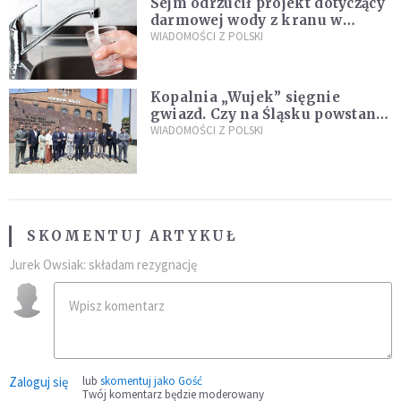
Sejm odrzucił projekt dotyczący
darmowej wody z kranu w
restauracjach
WIADOMOŚCI Z POLSKI
Kopalnia „Wujek” sięgnie
gwiazd. Czy na Śląsku powstanie
„Dolina Krzemowa”?
WIADOMOŚCI Z POLSKI
SKOMENTUJ ARTYKUŁ
Jurek Owsiak: składam rezygnację
Zaloguj się
lub
skomentuj jako Gość
Twój komentarz będzie moderowany