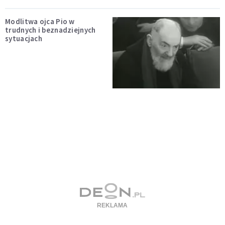
Modlitwa ojca Pio w
trudnych i beznadziejnych
sytuacjach