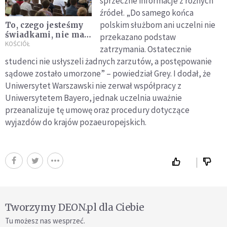
sprzeczne informacje z różnych
źródeł. „Do samego końca
polskim służbom ani uczelni nie
To, czego jesteśmy
świadkami, nie ma
przekazano podstaw
nic wspólnego z
KOŚCIÓŁ
zatrzymania. Ostatecznie
rozmowami
studenci nie usłyszeli żadnych zarzutów, a postępowanie
sądowe zostało umorzone” – powiedział Grey. I dodał, że
Uniwersytet Warszawski nie zerwał współpracy z
Uniwersytetem Bayero, jednak uczelnia uważnie
przeanalizuje tę umowę oraz procedury dotyczące
wyjazdów do krajów pozaeuropejskich.
Tworzymy DEON.pl dla Ciebie
Tu możesz nas wesprzeć.