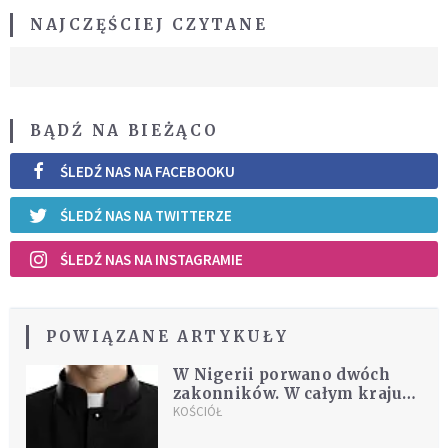
NAJCZĘŚCIEJ CZYTANE
BĄDŹ NA BIEŻĄCO
ŚLEDŹ NAS NA FACEBOOKU
ŚLEDŹ NAS NA TWITTERZE
ŚLEDŹ NAS NA INSTAGRAMIE
POWIĄZANE ARTYKUŁY
W Nigerii porwano dwóch
zakonników. W całym kraju
dochodzi do napadów i
KOŚCIÓŁ
krwawych masakr