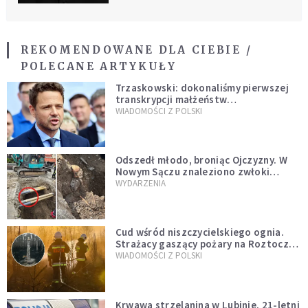
REKOMENDOWANE DLA CIEBIE /
POLECANE ARTYKUŁY
Trzaskowski: dokonaliśmy pierwszej
transkrypcji małżeństw
jednopłciowych. “Tak jak
WIADOMOŚCI Z POLSKI
zapowiadałem, bez zwłoki,
natychmiast”
Odszedł młodo, broniąc Ojczyzny. W
Nowym Sączu znaleziono zwłoki
mężczyzny z czasów potopu
WYDARZENIA
szwedzkiego
Cud wśród niszczycielskiego ognia.
Strażacy gaszący pożary na Roztoczu
opublikowali niezwykłe zdjęcie
WIADOMOŚCI Z POLSKI
Krwawa strzelanina w Lubinie. 21-letni