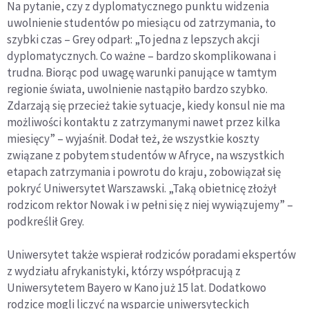
Na pytanie, czy z dyplomatycznego punktu widzenia
uwolnienie studentów po miesiącu od zatrzymania, to
szybki czas – Grey odparł: „To jedna z lepszych akcji
dyplomatycznych. Co ważne – bardzo skomplikowana i
trudna. Biorąc pod uwagę warunki panujące w tamtym
regionie świata, uwolnienie nastąpiło bardzo szybko.
Zdarzają się przecież takie sytuacje, kiedy konsul nie ma
możliwości kontaktu z zatrzymanymi nawet przez kilka
miesięcy” – wyjaśnił. Dodał też, że wszystkie koszty
związane z pobytem studentów w Afryce, na wszystkich
etapach zatrzymania i powrotu do kraju, zobowiązał się
pokryć Uniwersytet Warszawski. „Taką obietnicę złożył
rodzicom rektor Nowak i w pełni się z niej wywiązujemy” –
podkreślił Grey.
Uniwersytet także wspierał rodziców poradami ekspertów
z wydziału afrykanistyki, którzy współpracują z
Uniwersytetem Bayero w Kano już 15 lat. Dodatkowo
rodzice mogli liczyć na wsparcie uniwersyteckich