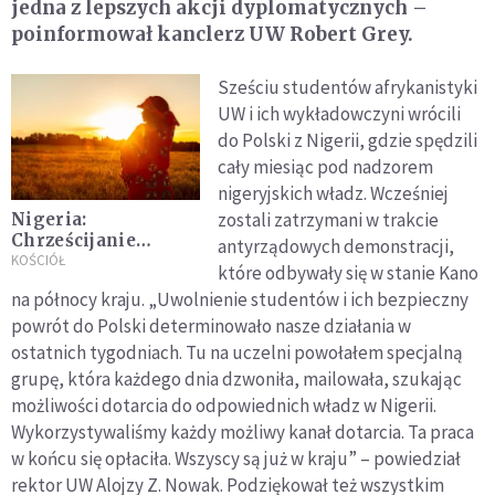
jedna z lepszych akcji dyplomatycznych –
poinformował kanclerz UW Robert Grey.
Sześciu studentów afrykanistyki
UW i ich wykładowczyni wrócili
do Polski z Nigerii, gdzie spędzili
cały miesiąc pod nadzorem
nigeryjskich władz. Wcześniej
zostali zatrzymani w trakcie
Nigeria:
Chrześcijanie
antyrządowych demonstracji,
domagają się
KOŚCIÓŁ
które odbywały się w stanie Kano
ochrony po
na północy kraju. „Uwolnienie studentów i ich bezpieczny
masakrze 160 osób
powrót do Polski determinowało nasze działania w
ostatnich tygodniach. Tu na uczelni powołałem specjalną
grupę, która każdego dnia dzwoniła, mailowała, szukając
możliwości dotarcia do odpowiednich władz w Nigerii.
Wykorzystywaliśmy każdy możliwy kanał dotarcia. Ta praca
w końcu się opłaciła. Wszyscy są już w kraju” – powiedział
rektor UW Alojzy Z. Nowak. Podziękował też wszystkim