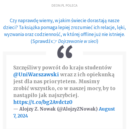
DEON.PL POLECA
Czy naprawdę wiemy, w jakim świecie dorastają nasze
dzieci? Ta książka pomaga lepiej zrozumieć ich relacje, lęki,
wyzwania oraz codzienność, w której offline już nie istnieje.
(Sprawdź 👉
Dojrzewanie w sieci
)
Szczęśliwy powrót do kraju studentów
@UniWarszawski
wraz z ich opiekunką
jest dla nas priorytetem. Musimy
zrobić wszystko, co w naszej mocy, by to
nastąpiło jak najszybciej.
https://t.co/bg2Avdctz0
— Alojzy Z. Nowak (@AlojzyZNowak)
August
7, 2024