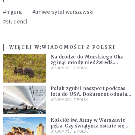
#nigeria
#uniwersytet warszawski
#studenci
WIĘCEJ W:
WIADOMOŚCI Z POLSKI
Na drodze do Morskiego Oka
zginął młody niedźwiedź.
Sprawę bada Policja i TPN
WIADOMOŚCI Z POLSKI
Polak zgubił paszport podczas
lotu do USA. Dokument odnalazł
się w nietypowym miejscu
WIADOMOŚCI Z POLSKI
Kościół św. Anny w Warszawie
pęka. Czy świątynia zsunie się ze
skarpy?
WIADOMOŚCI Z POLSKI