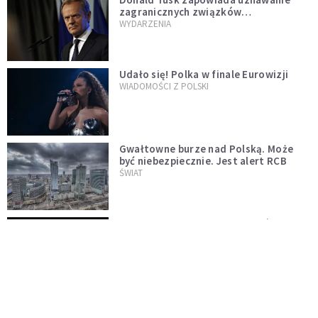
zagranicznych związków
jednopłciowych. "Państwo oblało ten
WYDARZENIA
test"
Udało się! Polka w finale Eurowizji
WIADOMOŚCI Z POLSKI
Gwałtowne burze nad Polską. Może
być niebezpiecznie. Jest alert RCB
ŚWIAT
Nie żyje gwiazda "Barw szczęścia".
"Mam nadzieję, że spotkała się już z
Bogiem, którego tak bardzo kochała"
WYDARZENIA