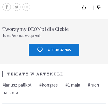
Tworzymy DEON.pl dla Ciebie
Tu możesz nas wesprzeć.
WSPOMÓŻ NAS
TEMATY W ARTYKULE
#janusz palikot
#kongres
#1 maja
#ruch
palikota