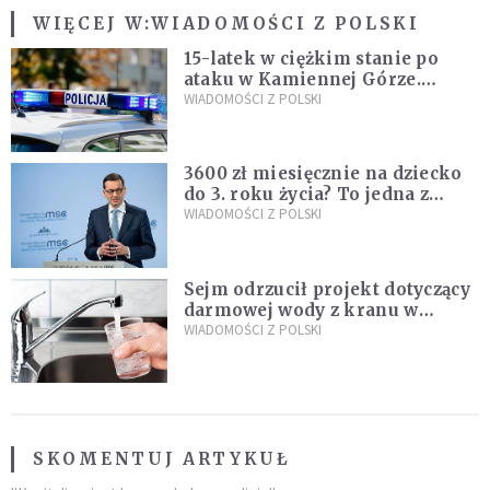
WIĘCEJ W:
WIADOMOŚCI Z POLSKI
15-latek w ciężkim stanie po
ataku w Kamiennej Górze.
Policja zatrzymała dwóch
WIADOMOŚCI Z POLSKI
nastolatków
3600 zł miesięcznie na dziecko
do 3. roku życia? To jedna z
propozycji programu "Rozwój
WIADOMOŚCI Z POLSKI
Plus"
Sejm odrzucił projekt dotyczący
darmowej wody z kranu w
restauracjach
WIADOMOŚCI Z POLSKI
SKOMENTUJ ARTYKUŁ