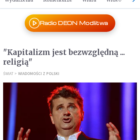
Radio DEON Modlitwa
"Kapitalizm jest bezwzględną ...
religią"
ŚWIAT
WIADOMOŚCI Z POLSKI