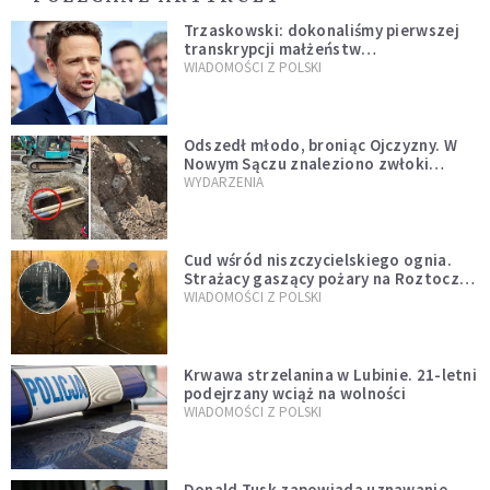
Trzaskowski: dokonaliśmy pierwszej
transkrypcji małżeństw
jednopłciowych. “Tak jak
WIADOMOŚCI Z POLSKI
zapowiadałem, bez zwłoki,
natychmiast”
Odszedł młodo, broniąc Ojczyzny. W
Nowym Sączu znaleziono zwłoki
mężczyzny z czasów potopu
WYDARZENIA
szwedzkiego
Cud wśród niszczycielskiego ognia.
Strażacy gaszący pożary na Roztoczu
opublikowali niezwykłe zdjęcie
WIADOMOŚCI Z POLSKI
Krwawa strzelanina w Lubinie. 21-letni
podejrzany wciąż na wolności
WIADOMOŚCI Z POLSKI
Donald Tusk zapowiada uznawanie