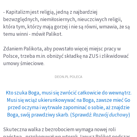
- Kapitalizm jest religią, jedną z najbardziej
bezwzględnych, niemiłosiernych, nieuczciwych religii,
która tym, którzy mają gorzej i nie są równi, wmawia, że są
temu winni - mówił Palikot.
Zdaniem Palikota, aby powstało więcej miejsc pracy w
Polsce, trzeba m.in. obniżyć składkę na ZUS i zlikwidować
umowy śmieciowe.
DEON.PL POLECA
Kto szuka Boga, musi się zwrócić całkowicie do wewnątrz.
Musi się wciąż ukierunkowywać na Boga, zawsze mieć Go
przed oczyma i wytrwale zapominać o sobie, aż znajdzie
Boga, swój prawdziwy skarb. (Sprawdź:
Rozwój duchowy
)
Skuteczna walka z bezrobociem wymaga nowej roli
państwa - przekonywał we wtorek Janusz Palikot podczas