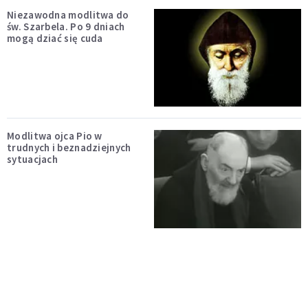
Niezawodna modlitwa do
św. Szarbela. Po 9 dniach
mogą dziać się cuda
Modlitwa ojca Pio w
trudnych i beznadziejnych
sytuacjach