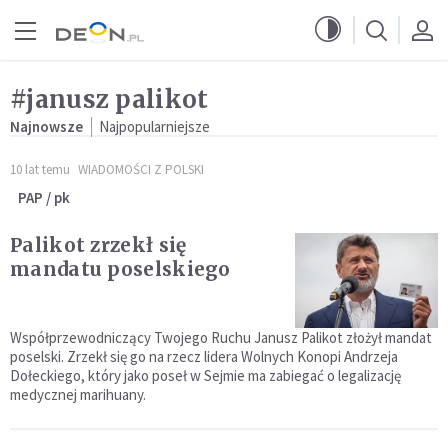
Przejdź do menu głównego
Przejdź do treści
#janusz palikot
Najnowsze
Najpopularniejsze
10 lat temu
WIADOMOŚCI Z POLSKI
PAP / pk
Palikot zrzekł się
mandatu poselskiego
Współprzewodniczący Twojego Ruchu Janusz Palikot złożył mandat
poselski. Zrzekł się go na rzecz lidera Wolnych Konopi Andrzeja
Dołeckiego, który jako poseł w Sejmie ma zabiegać o legalizację
medycznej marihuany.