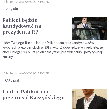
11 lat temu
WIADOMOŚCI Z POLSKI
PAP / slo
Palikot będzie
kandydować na
prezydenta RP
Lider Twojego Ruchu Janusz Palikot zamierza kandydować w
wyborach prezydenckich w 2015 roku. Zapowiedział w niedzielę, że
chce ubiegać się o urząd dla "aktywnej prezydentury i pozytywnej
zmiany".
12 lat temu
WIADOMOŚCI Z POLSKI
PAP / psd
Lublin: Palikot ma
przeprosić Kaczyńskiego