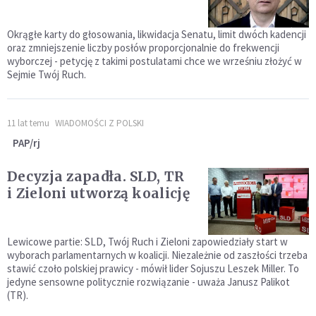
Okrągłe karty do głosowania, likwidacja Senatu, limit dwóch kadencji
oraz zmniejszenie liczby posłów proporcjonalnie do frekwencji
wyborczej - petycję z takimi postulatami chce we wrześniu złożyć w
Sejmie Twój Ruch.
11 lat temu
WIADOMOŚCI Z POLSKI
PAP/rj
Decyzja zapadła. SLD, TR
i Zieloni utworzą koalicję
Lewicowe partie: SLD, Twój Ruch i Zieloni zapowiedziały start w
wyborach parlamentarnych w koalicji. Niezależnie od zaszłości trzeba
stawić czoło polskiej prawicy - mówił lider Sojuszu Leszek Miller. To
jedyne sensowne politycznie rozwiązanie - uważa Janusz Palikot
(TR).