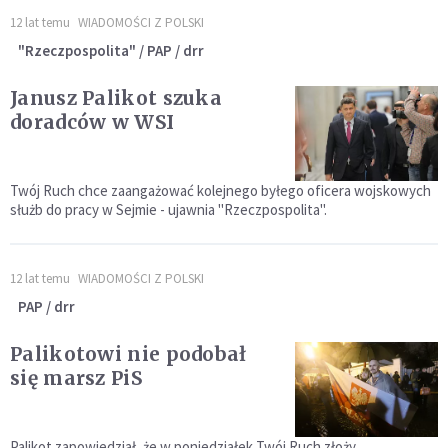
12 lat temu
WIADOMOŚCI Z POLSKI
"Rzeczpospolita" / PAP / drr
Janusz Palikot szuka
doradców w WSI
Twój Ruch chce zaangażować kolejnego byłego oficera wojskowych
służb do pracy w Sejmie - ujawnia "Rzeczpospolita".
12 lat temu
WIADOMOŚCI Z POLSKI
PAP / drr
Palikotowi nie podobał
się marsz PiS
Palikot zapowiedział, że w poniedziałek Twój Ruch złoży