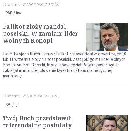
10 lat temu
WIADOMOŚCI Z POLSKI
PAP / kw
Palikot złoży mandal
poselski. W zamian: lider
Wolnych Konopi
Lider Twojego Ruchu Janusz Palikot zapowiedział w czwartek, że 10
lub 11 września złoży mandat poselski. Zastąpić go ma lider Wolnych
Konopi Andrzej Dołecki, który zapowiedział, że jako poseł będzie
zabiegał m.in. o uregulowanie kwestii dostępu do medycznej
marihuany.
11 lat temu
WIADOMOŚCI Z POLSKI
KAI / rj
Twój Ruch przedstawił
referendalne postulaty