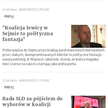
11 lat temu
WIADOMOŚCI Z POLSKI
PAP/rj
"Koalicja lewicy w
Sejmie to polityczna
fantazja"
Próba wejścia do Sejmu przez koalicję partii lewicowych kierowanych
przez słabych, skompromitowanych liderów to polityczna fantazja -
uważa politolog dr Wojciech Jabłoński. Ocenił, że lewica mogłaby
mieć szanse na sukces startując jako jedna partia.
11 lat temu
WIADOMOŚCI Z POLSKI
PAP/rj
Rada SLD za pójściem do
wyborów w koalicji