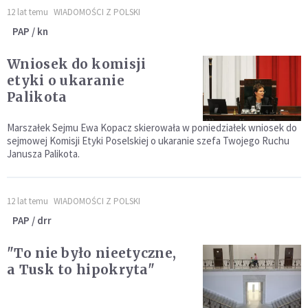
12 lat temu
WIADOMOŚCI Z POLSKI
PAP / kn
Wniosek do komisji
etyki o ukaranie
Palikota
Marszałek Sejmu Ewa Kopacz skierowała w poniedziałek wniosek do
sejmowej Komisji Etyki Poselskiej o ukaranie szefa Twojego Ruchu
Janusza Palikota.
12 lat temu
WIADOMOŚCI Z POLSKI
PAP / drr
"To nie było nieetyczne,
a Tusk to hipokryta"