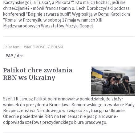
Kaczyńskiego?, a Tuska?, a Palikota?". Kto ma ich kochać, jeśli nie
chrześcijanie? - mówił franciszkanin o. Lech Dorobczyński podczas
konferencji "Bóg nie stwarza bubli". Wygłosił ją w Domu Katolickim
"Roma" w Przemyślu w sobotę 17 maja w ramach XIII
Międzynarodowych Warsztatów Muzyki Gospel.
12 lat temu
WIADOMOŚCI Z POLSKI
PAP / drr
Palikot chce zwołania
RBN ws Ukrainy
Szef TR Janusz Palikot poinformował w poniedziałek, że złożył
wniosek do prezydenta Bronisława Komorowskiego o zwołanie Rady
Bezpieczeństwa Narodowego w związku z sytuacją na Ukrainie.
Obecnie posiedzenie RBN na ten temat nie jest planowane -
odpowiada szefowa prezydenckiego biura prasowego.