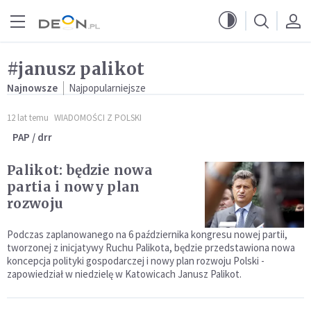
Przejdź do menu głównego
Przejdź do treści
#janusz palikot
Najnowsze
Najpopularniejsze
12 lat temu
WIADOMOŚCI Z POLSKI
PAP / drr
Palikot: będzie nowa
partia i nowy plan
rozwoju
Podczas zaplanowanego na 6 października kongresu nowej partii,
tworzonej z inicjatywy Ruchu Palikota, będzie przedstawiona nowa
koncepcja polityki gospodarczej i nowy plan rozwoju Polski -
zapowiedział w niedzielę w Katowicach Janusz Palikot.