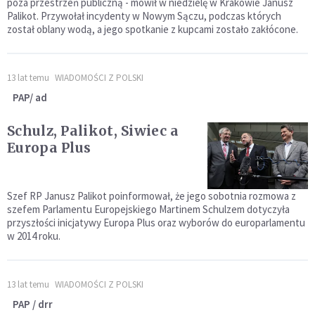
poza przestrzeń publiczną - mówił w niedzielę w Krakowie Janusz
Palikot. Przywołał incydenty w Nowym Sączu, podczas których
został oblany wodą, a jego spotkanie z kupcami zostało zakłócone.
13 lat temu
WIADOMOŚCI Z POLSKI
PAP/ ad
Schulz, Palikot, Siwiec a
Europa Plus
Szef RP Janusz Palikot poinformował, że jego sobotnia rozmowa z
szefem Parlamentu Europejskiego Martinem Schulzem dotyczyła
przyszłości inicjatywy Europa Plus oraz wyborów do europarlamentu
w 2014 roku.
13 lat temu
WIADOMOŚCI Z POLSKI
PAP / drr