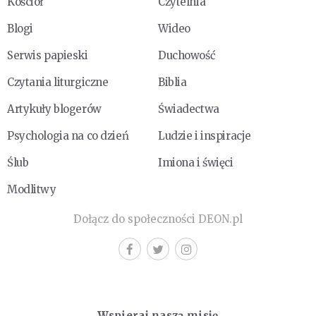
Kościół
Czytelnia
Blogi
Wideo
Serwis papieski
Duchowość
Czytania liturgiczne
Biblia
Artykuły blogerów
Świadectwa
Psychologia na co dzień
Ludzie i inspiracje
Ślub
Imiona i święci
Modlitwy
Dołącz do społeczności DEON.pl
Wspieraj naszą misję