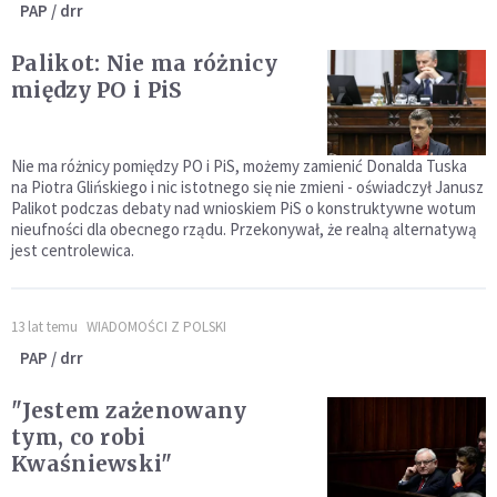
PAP / drr
Palikot: Nie ma różnicy
między PO i PiS
Nie ma różnicy pomiędzy PO i PiS, możemy zamienić Donalda Tuska
na Piotra Glińskiego i nic istotnego się nie zmieni - oświadczył Janusz
Palikot podczas debaty nad wnioskiem PiS o konstruktywne wotum
nieufności dla obecnego rządu. Przekonywał, że realną alternatywą
jest centrolewica.
13 lat temu
WIADOMOŚCI Z POLSKI
PAP / drr
"Jestem zażenowany
tym, co robi
Kwaśniewski"