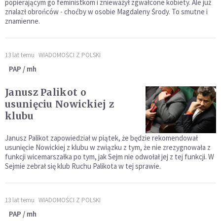
popierającym go feministkom i znieważył zgwałcone kobiety. Ale już
znalazł obrońców - choćby w osobie Magdaleny Środy. To smutne i
znamienne.
13 lat temu
WIADOMOŚCI Z POLSKI
PAP / mh
Janusz Palikot o
usunięciu Nowickiej z
klubu
Janusz Palikot zapowiedział w piątek, że będzie rekomendował
usunięcie Nowickiej z klubu w związku z tym, że nie zrezygnowała z
funkcji wicemarszałka po tym, jak Sejm nie odwołał jej z tej funkcji. W
Sejmie zebrał się klub Ruchu Palikota w tej sprawie.
13 lat temu
WIADOMOŚCI Z POLSKI
PAP / mh