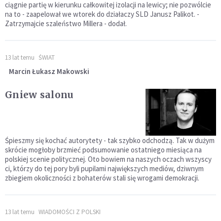
ciągnie partię w kierunku całkowitej izolacji na lewicy; nie pozwólcie
na to - zaapelował we wtorek do działaczy SLD Janusz Palikot. -
Zatrzymajcie szaleństwo Millera - dodał.
13 lat temu
ŚWIAT
Marcin Łukasz Makowski
Gniew salonu
Śpieszmy się kochać autorytety - tak szybko odchodzą. Tak w dużym
skrócie mogłoby brzmieć podsumowanie ostatniego miesiąca na
polskiej scenie politycznej. Oto bowiem na naszych oczach wszyscy
ci, którzy do tej pory byli pupilami największych mediów, dziwnym
zbiegiem okoliczności z bohaterów stali się wrogami demokracji.
13 lat temu
WIADOMOŚCI Z POLSKI