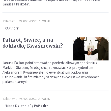
Janusza Palikota".
13 lat temu
WIADOMOŚCI Z POLSKI
PAP / drr
Palikot, Siwiec, a na
dokładkę Kwaśniewski?
Janusz Palikot poinformował po poniedziałkowym spotkaniu z
Markiem Siwcem, że obaj chcą rozmawiać z b. prezydentem
Aleksandrem Kwaśniewskim o ewentualnym budowaniu
ugrupowania, które miałoby szansę na zwycięstwo w wyborach
parlamentarnych.
13 lat temu
WIADOMOŚCI Z POLSKI
“Nasz Dziennik” / PAP / drr