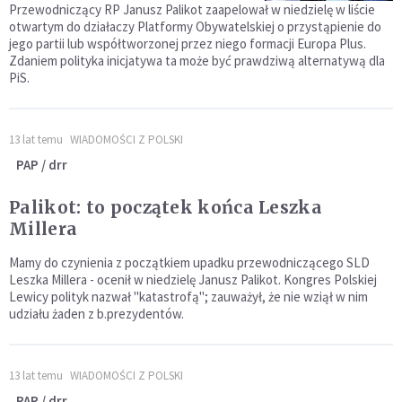
Przewodniczący RP Janusz Palikot zaapelował w niedzielę w liście
otwartym do działaczy Platformy Obywatelskiej o przystąpienie do
jego partii lub współtworzonej przez niego formacji Europa Plus.
Zdaniem polityka inicjatywa ta może być prawdziwą alternatywą dla
PiS.
13 lat temu
WIADOMOŚCI Z POLSKI
PAP / drr
Palikot: to początek końca Leszka
Millera
Mamy do czynienia z początkiem upadku przewodniczącego SLD
Leszka Millera - ocenił w niedzielę Janusz Palikot. Kongres Polskiej
Lewicy polityk nazwał "katastrofą"; zauważył, że nie wziął w nim
udziału żaden z b.prezydentów.
13 lat temu
WIADOMOŚCI Z POLSKI
PAP / drr