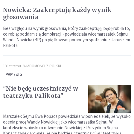
Nowicka: Zaakceptuję każdy wynik
głosowania
Bez względu na wynik głosowania, który zaakceptuję, będę robiła to,
co robię; poddam się demokracji - powiedziała wicemarszałek Sejmu
Wanda Nowicka (RP) po piątkowym porannym spotkaniu z Januszem
Palikota.
13 lat temu
WIADOMOŚCI Z POLSKI
PAP / slo
"Nie będę uczestniczyć w
teatrzyku Palikota"
Marszałek Sejmu Ewa Kopacz powiedziała w poniedziałek, że wysoko
ocenia pracę Wandy Nowickiej jako wicemarszałka Sejmu. W
kontekście wniosku o odwołanie Nowickiej z Prezydium Sejmu
Kopacz zadeklarowała, że nie będzie uczestniczyć w "teatrzyku