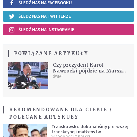
ŚLEDŹ NAS NA FACEBOOKU
ŚLEDŹ NAS NA TWITTERZE
ŚLEDŹ NAS NA INSTAGRAMIE
POWIĄZANE ARTYKUŁY
Czy prezydent Karol
Nawrocki pójdzie na Marsz
Niepodległości 11 listopada?
ŚWIAT
Jest decyzja
REKOMENDOWANE DLA CIEBIE /
POLECANE ARTYKUŁY
Trzaskowski: dokonaliśmy pierwszej
transkrypcji małżeństw
jednopłciowych. “Tak jak
WIADOMOŚCI Z POLSKI