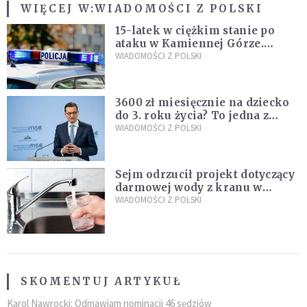
WIĘCEJ W:
WIADOMOŚCI Z POLSKI
15-latek w ciężkim stanie po
ataku w Kamiennej Górze.
Policja zatrzymała dwóch
WIADOMOŚCI Z POLSKI
nastolatków
3600 zł miesięcznie na dziecko
do 3. roku życia? To jedna z
propozycji programu "Rozwój
WIADOMOŚCI Z POLSKI
Plus"
Sejm odrzucił projekt dotyczący
darmowej wody z kranu w
restauracjach
WIADOMOŚCI Z POLSKI
SKOMENTUJ ARTYKUŁ
Karol Nawrocki: Odmawiam nominacji 46 sędziów