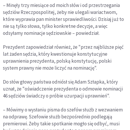
– Minęły trzy miesiące od moich słów i od przestrzegania
sędziów Rzeczpospolitej, żeby nie ulegali wariactwom,
które wyprawia pan minister sprawiedliwości. Dzisiaj już to
nie są tylko słowa, tylko konkretne decyzje, a więc
odsyłamy nominacje sędziowskie – powiedział.
Prezydent zapowiedział również, że "przez najbliższe pięć
lat żaden sędzia, który kwestionuje konstytucyjne
uprawnienia prezydenta, polską konstytucję, polski
system prawny nie może liczyć na nominację".
Do słów głowy państwa odniósł się Adam Szłapka, który
uznał, że "oświadczenie prezydenta o odmowie nominacji
46 sędziów świadczy o próbie uzurpacji uprawnień".
– Mówimy o wysłaniu pisma do szefów służb z wezwaniem
na odprawę. Szefowie służb bezpośrednio podlegają
premierowi. Żeby takie spotkanie mogło się odbyć, musi