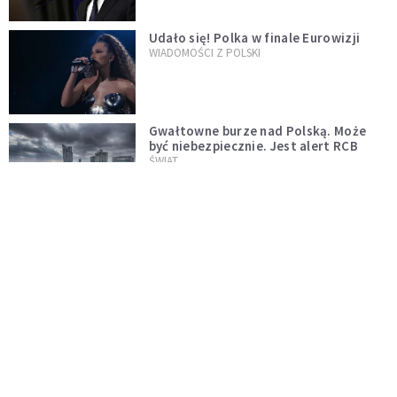
Udało się! Polka w finale Eurowizji
WIADOMOŚCI Z POLSKI
Gwałtowne burze nad Polską. Może
być niebezpiecznie. Jest alert RCB
ŚWIAT
Nie żyje gwiazda "Barw szczęścia".
"Mam nadzieję, że spotkała się już z
Bogiem, którego tak bardzo kochała"
WYDARZENIA