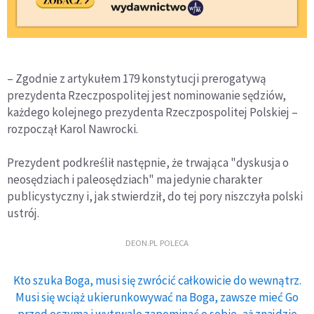
– Zgodnie z artykułem 179 konstytucji prerogatywą
prezydenta Rzeczpospolitej jest nominowanie sędziów,
każdego kolejnego prezydenta Rzeczpospolitej Polskiej –
rozpoczął Karol Nawrocki.
Prezydent podkreślił następnie, że trwająca "dyskusja o
neosędziach i paleosędziach" ma jedynie charakter
publicystyczny i, jak stwierdził, do tej pory niszczyła polski
ustrój.
DEON.PL POLECA
Kto szuka Boga, musi się zwrócić całkowicie do wewnątrz.
Musi się wciąż ukierunkowywać na Boga, zawsze mieć Go
przed oczyma i wytrwale zapominać o sobie, aż znajdzie