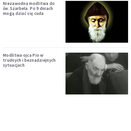
Niezawodna modlitwa do
św. Szarbela. Po 9 dniach
mogą dziać się cuda
Modlitwa ojca Pio w
trudnych i beznadziejnych
sytuacjach