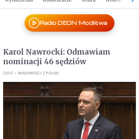
Radio DEON Modlitwa
Karol Nawrocki: Odmawiam
nominacji 46 sędziów
ŚWIAT
WIADOMOŚCI Z POLSKI