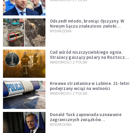
zapowiadałem, bez zwłoki,
natychmiast”
Odszedł młodo, broniąc Ojczyzny. W
Nowym Sączu znaleziono zwłoki
mężczyzny z czasów potopu
WYDARZENIA
szwedzkiego
Cud wśród niszczycielskiego ognia.
Strażacy gaszący pożary na Roztoczu
opublikowali niezwykłe zdjęcie
WIADOMOŚCI Z POLSKI
Krwawa strzelanina w Lubinie. 21-letni
podejrzany wciąż na wolności
WIADOMOŚCI Z POLSKI
Donald Tusk zapowiada uznawanie
zagranicznych związków
jednopłciowych. "Państwo oblało ten
WYDARZENIA
test"