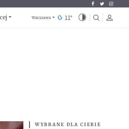
11
°
cej
Warszawa
WYBRANE DLA CIEBIE