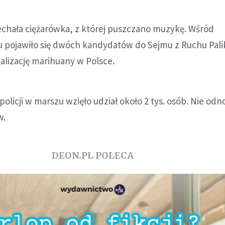
echała ciężarówka, z której puszczano muzykę. Wśród
 pojawiło się dwóch kandydatów do Sejmu z Ruchu Pali
galizację marihuany w Polsce.
licji w marszu wzięło udział około 2 tys. osób. Nie od
w.
DEON.PL POLECA