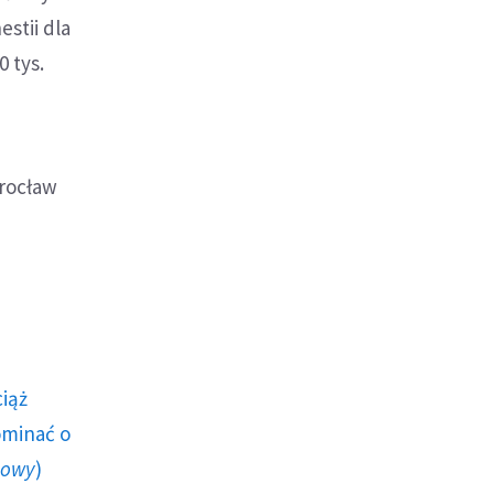
stii dla
 tys.
Wrocław
ciąż
ominać o
howy
)