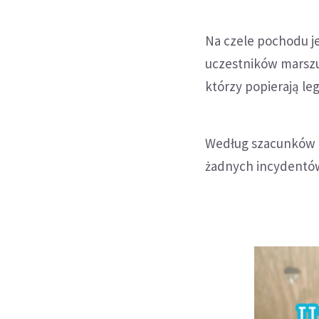
Na czele pochodu j
uczestników marszu
którzy popierają le
Według szacunków po
żadnych incydentó