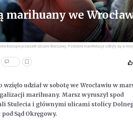
ją marihuany we Wrocła
Wolne Konopie przeszedł ulicami Warszawy. Podobne manifestacje odbyły się w inn
ób wzięło udział w sobotę we Wrocławiu w mar
galizacji marihuany. Marsz wyruszył spod
li Stulecia i głównymi ulicami stolicy Dolne
ł pod Sąd Okręgowy.