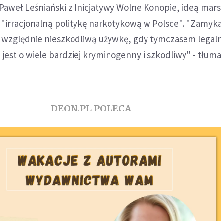
Paweł Leśniański z Inicjatywy Wolne Konopie, ideą mars
"irracjonalną politykę narkotykową w Polsce". "Zamyka
za względnie nieszkodliwą używkę, gdy tymczasem legal
y jest o wiele bardziej kryminogenny i szkodliwy" - tłum
DEON.PL POLECA