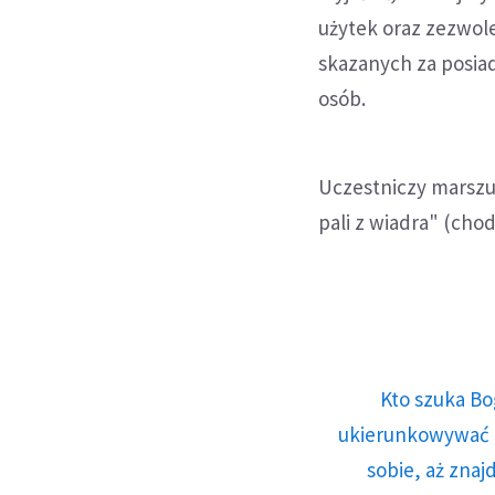
użytek oraz zezwole
skazanych za posiad
osób.
Uczestniczy marszu 
pali z wiadra" (cho
Kto szuka Bo
ukierunkowywać n
sobie, aż znaj