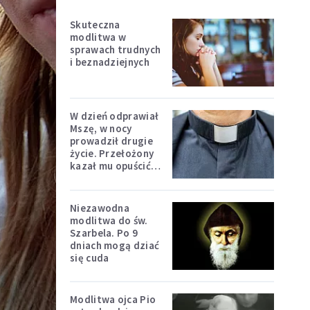
Skuteczna
modlitwa w
sprawach trudnych
i beznadziejnych
W dzień odprawiał
Mszę, w nocy
prowadził drugie
życie. Przełożony
kazał mu opuścić
zakon
Niezawodna
modlitwa do św.
Szarbela. Po 9
dniach mogą dziać
się cuda
Modlitwa ojca Pio