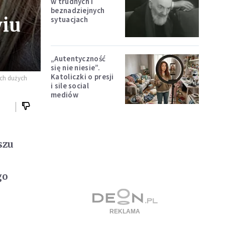
w trudnych i
beznadziejnych
wiu
sytuacjach
„Autentyczność
się nie niesie”.
Katoliczki o presji
ych dużych
i sile social
mediów
szu
go