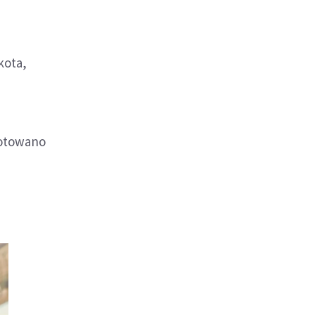
kota,
notowano