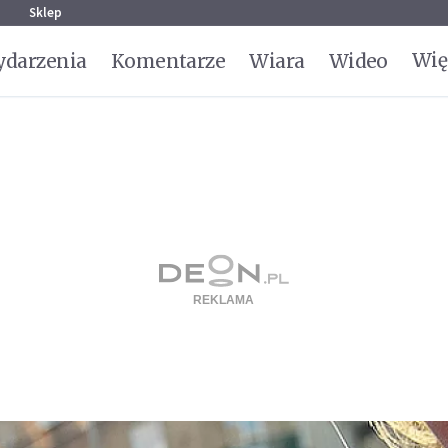
g
Sklep
Wię
darzenia
Komentarze
Wiara
Wideo