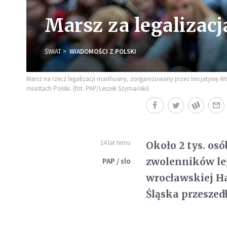
Marsz za legalizac
ŚWIAT
WIADOMOŚCI Z POLSKI
Marsz na rzecz legalizacji marihuany, zorganizowany przez Inicjatywę 
miastach Polski. (fot. PAP/Leszek Szymański)
14 lat temu
Około 2 tys. os
zwolenników le
PAP / slo
wrocławskiej Ha
Śląska przeszed