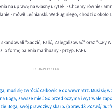
nia na uprawę na własny użytek. - Chcemy również amne
anie - mówił Leśniański. Według niego, chodzi o około 10
skandowali "Sadzić, Palić, Zalegalizować" oraz "Cały 
dzi o formę palenia marihuany - przyp. PAP).
DEON.PL POLECA
ga, musi się zwrócić całkowicie do wewnątrz. Musi się w
a Boga, zawsze mieć Go przed oczyma i wytrwale zap
dzie Boga, swój prawdziwy skarb. (Sprawdź:
Rozwój duc