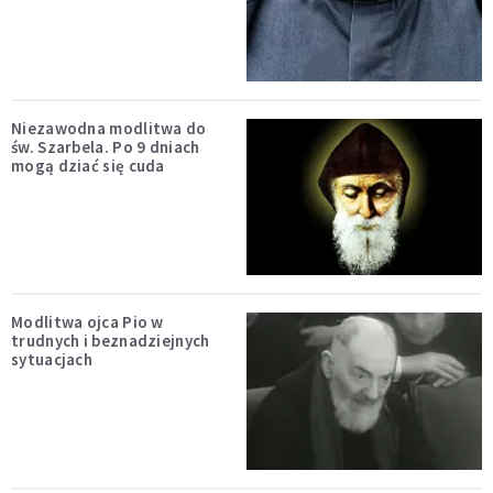
Niezawodna modlitwa do
św. Szarbela. Po 9 dniach
mogą dziać się cuda
Modlitwa ojca Pio w
trudnych i beznadziejnych
sytuacjach