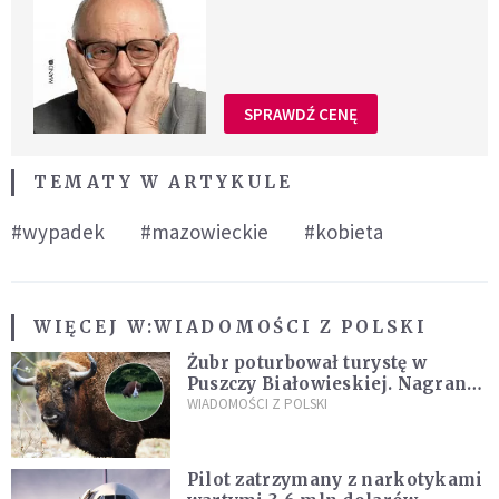
SPRAWDŹ CENĘ
TEMATY W ARTYKULE
#wypadek
#mazowieckie
#kobieta
WIĘCEJ W:
WIADOMOŚCI Z POLSKI
Żubr poturbował turystę w
Puszczy Białowieskiej. Nagranie
daje do myślenia
WIADOMOŚCI Z POLSKI
Pilot zatrzymany z narkotykami