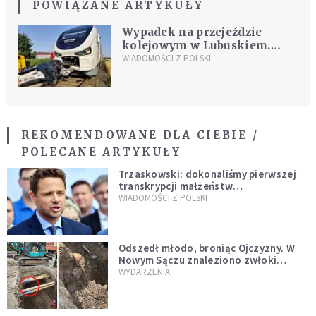
POWIĄZANE ARTYKUŁY
Wypadek na przejeździe
kolejowym w Lubuskiem.
Trzy osoby zginęły w
WIADOMOŚCI Z POLSKI
zderzeniu auta z szynobusem
REKOMENDOWANE DLA CIEBIE /
POLECANE ARTYKUŁY
Trzaskowski: dokonaliśmy pierwszej
transkrypcji małżeństw
jednopłciowych. “Tak jak
WIADOMOŚCI Z POLSKI
zapowiadałem, bez zwłoki,
natychmiast”
Odszedł młodo, broniąc Ojczyzny. W
Nowym Sączu znaleziono zwłoki
mężczyzny z czasów potopu
WYDARZENIA
szwedzkiego