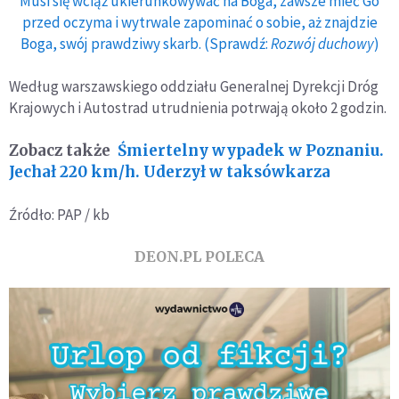
Musi się wciąż ukierunkowywać na Boga, zawsze mieć Go
przed oczyma i wytrwale zapominać o sobie, aż znajdzie
Boga, swój prawdziwy skarb. (Sprawdź:
Rozwój duchowy
)
Według warszawskiego oddziału Generalnej Dyrekcji Dróg
Krajowych i Autostrad utrudnienia potrwają około 2 godzin.
Zobacz także
Śmiertelny wypadek w Poznaniu.
Jechał 220 km/h. Uderzył w taksówkarza
Źródło: PAP / kb
DEON.PL POLECA