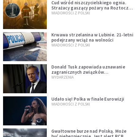
Cud wśród niszczycielskiego ognia.
Strażacy gaszący pożary na Roztoczu
opublikowali niezwykłe zdjęcie
WIADOMOŚCI Z POLSKI
Krwawa strzelanina w Lubinie. 21-letni
podejrzany wciąż na wolności
WIADOMOŚCI Z POLSKI
Donald Tusk zapowiada uznawanie
zagranicznych związków
jednopłciowych. "Państwo oblało ten
WYDARZENIA
test"
Udało się! Polka w finale Eurowizji
WIADOMOŚCI Z POLSKI
Gwałtowne burze nad Polską. Może
być niebezpiecznie. Jest alert RCB