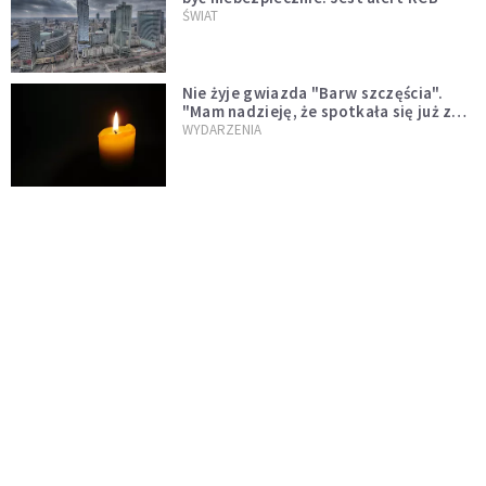
ŚWIAT
Nie żyje gwiazda "Barw szczęścia".
"Mam nadzieję, że spotkała się już z
Bogiem, którego tak bardzo kochała"
WYDARZENIA