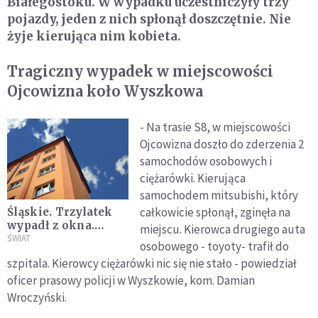
Białegostoku. W wypadku uczestniczyły trzy
pojazdy, jeden z nich spłonął doszczętnie. Nie
żyje kierująca nim kobieta.
Tragiczny wypadek w miejscowości
Ojcowizna koło Wyszkowa
- Na trasie S8, w miejscowości
Ojcowizna doszło do zderzenia 2
samochodów osobowych i
ciężarówki. Kierująca
samochodem mitsubishi, który
całkowicie spłonął, zginęła na
Śląskie. Trzylatek
wypadł z okna.
miejscu. Kierowca drugiego auta
Ciężki stan dziecka
ŚWIAT
osobowego - toyoty- trafił do
szpitala. Kierowcy ciężarówki nic się nie stało - powiedział
oficer prasowy policji w Wyszkowie, kom. Damian
Wroczyński.