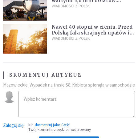
wartymi 3,6 mln dolarów.
Śledczy podejrzewają, że latał
WIADOMOŚCI Z POLSKI
pod ich wpływem
Nawet 40 stopni w cieniu. Przed
Polską fala skrajnych upałów i
gwałtowne burze
WIADOMOŚCI Z POLSKI
SKOMENTUJ ARTYKUŁ
Mazowieckie. Wypadek na trasie S8. Kobieta spłonęła w samochodzie
Zaloguj się
lub
skomentuj jako Gość
Twój komentarz będzie moderowany