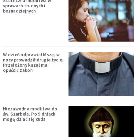
Skuteczna modlitwa w
sprawach trudnych i
beznadziejnych
W dzień odprawiał Mszę, w
nocy prowadził drugie życie.
Przełożony kazał mu
opuścić zakon
Niezawodna modlitwa do
św. Szarbela. Po 9 dniach
mogą dziać się cuda