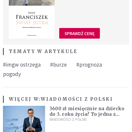
SPRAWDŹ CENĘ
TEMATY W ARTYKULE
#imgw ostrzega
#burze
#prognoza
pogody
WIĘCEJ W:
WIADOMOŚCI Z POLSKI
3600 zł miesięcznie na dziecko
do 3. roku życia? To jedna z
propozycji programu "Rozwój
WIADOMOŚCI Z POLSKI
Plus"