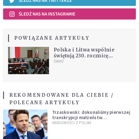
ŚLEDŹ NAS NA TWITTERZE
ŚLEDŹ NAS NA INSTAGRAMIE
POWIĄZANE ARTYKUŁY
Polska i Litwa wspólnie
świętują 230. rocznicę
uchwalenia Konstytucji 3
ŚWIAT
Maja
REKOMENDOWANE DLA CIEBIE /
POLECANE ARTYKUŁY
Trzaskowski: dokonaliśmy pierwszej
transkrypcji małżeństw
jednopłciowych. “Tak jak
WIADOMOŚCI Z POLSKI
zapowiadałem, bez zwłoki,
natychmiast”