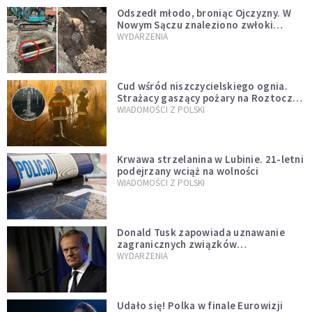
Odszedł młodo, broniąc Ojczyzny. W
Nowym Sączu znaleziono zwłoki
mężczyzny z czasów potopu
WYDARZENIA
szwedzkiego
Cud wśród niszczycielskiego ognia.
Strażacy gaszący pożary na Roztoczu
opublikowali niezwykłe zdjęcie
WIADOMOŚCI Z POLSKI
Krwawa strzelanina w Lubinie. 21-letni
podejrzany wciąż na wolności
WIADOMOŚCI Z POLSKI
Donald Tusk zapowiada uznawanie
zagranicznych związków
jednopłciowych. "Państwo oblało ten
WYDARZENIA
test"
Udało się! Polka w finale Eurowizji