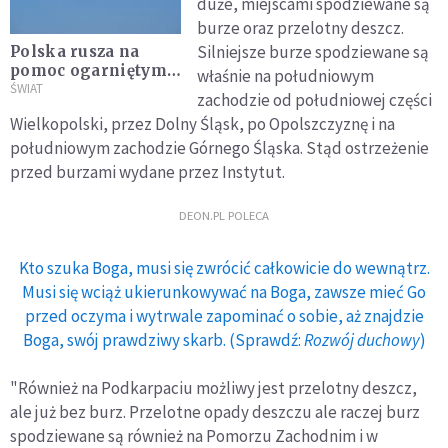
duże, miejscami spodziewane są
burze oraz przelotny deszcz.
Silniejsze burze spodziewane są
Polska rusza na
pomoc ogarniętym
właśnie na południowym
koronakryzysem
ŚWIAT
zachodzie od południowej części
Indiom
Wielkopolski, przez Dolny Śląsk, po Opolszczyznę i na
południowym zachodzie Górnego Śląska. Stąd ostrzeżenie
przed burzami wydane przez Instytut.
DEON.PL POLECA
Kto szuka Boga, musi się zwrócić całkowicie do wewnątrz.
Musi się wciąż ukierunkowywać na Boga, zawsze mieć Go
przed oczyma i wytrwale zapominać o sobie, aż znajdzie
Boga, swój prawdziwy skarb. (Sprawdź:
Rozwój duchowy
)
"Również na Podkarpaciu możliwy jest przelotny deszcz,
ale już bez burz. Przelotne opady deszczu ale raczej burz
spodziewane są również na Pomorzu Zachodnim i w