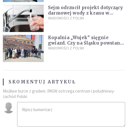
Sejm odrzucił projekt dotyczący
darmowej wody z kranu w
restauracjach
WIADOMOŚCI Z POLSKI
Kopalnia „Wujek” sięgnie
gwiazd. Czy na Śląsku powstanie
„Dolina Krzemowa”?
WIADOMOŚCI Z POLSKI
SKOMENTUJ ARTYKUŁ
Możliwe burze z gradem. IMGW ostrzega centrum i południowy-
zachód Polski