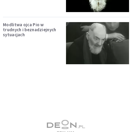
Modlitwa ojca Pio w
trudnych i beznadziejnych
sytuacjach