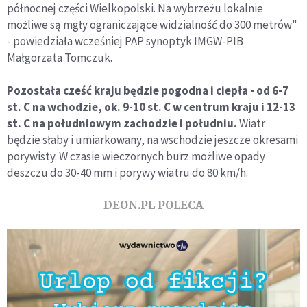
północnej części Wielkopolski. Na wybrzeżu lokalnie
możliwe są mgły ograniczające widzialność do 300 metrów"
- powiedziała wcześniej PAP synoptyk IMGW-PIB
Małgorzata Tomczuk.
Pozostała cześć kraju będzie pogodna i ciepła - od 6-7
st. C na wchodzie, ok. 9-10 st. C w centrum kraju i 12-13
st. C na południowym zachodzie i południu.
Wiatr
będzie słaby i umiarkowany, na wschodzie jeszcze okresami
porywisty. W czasie wieczornych burz możliwe opady
deszczu do 30-40 mm i porywy wiatru do 80 km/h.
DEON.PL POLECA