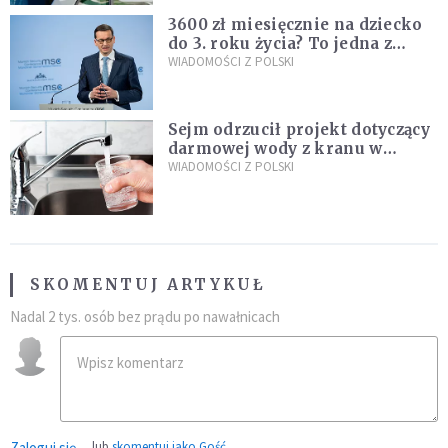
3600 zł miesięcznie na dziecko
do 3. roku życia? To jedna z
propozycji programu "Rozwój
WIADOMOŚCI Z POLSKI
Plus"
Sejm odrzucił projekt dotyczący
darmowej wody z kranu w
restauracjach
WIADOMOŚCI Z POLSKI
SKOMENTUJ ARTYKUŁ
Nadal 2 tys. osób bez prądu po nawałnicach
Zaloguj się
lub
skomentuj jako Gość