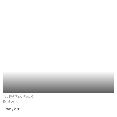
(fot. PAP/Piotr Polak)
15 lat temu
PAP / drr