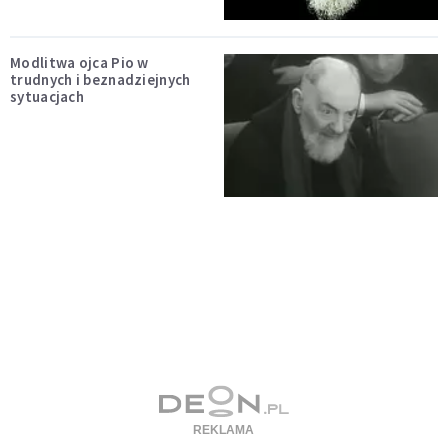
Modlitwa ojca Pio w
trudnych i beznadziejnych
sytuacjach