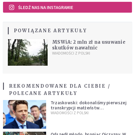
ŚLEDŹ NAS NA INSTAGRAMIE
POWIĄZANE ARTYKUŁY
MSWiA: 2 mln zł na usuwanie
skutków nawałnic
WIADOMOŚCI Z POLSKI
REKOMENDOWANE DLA CIEBIE /
POLECANE ARTYKUŁY
Trzaskowski: dokonaliśmy pierwszej
transkrypcji małżeństw
jednopłciowych. “Tak jak
WIADOMOŚCI Z POLSKI
zapowiadałem, bez zwłoki,
natychmiast”
Odszedł młodo, broniąc Ojczyzny. W