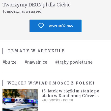
Tworzymy DEON.pl dla Ciebie
Tu możesz nas wesprzeć.
WSPOMÓŻ NAS
TEMATY W ARTYKULE
#burze
#nawałnice
#trąby powietrzne
WIĘCEJ W:
WIADOMOŚCI Z POLSKI
15-latek w ciężkim stanie po
ataku w Kamiennej Górze.
Policja zatrzymała dwóch
WIADOMOŚCI Z POLSKI
nastolatków