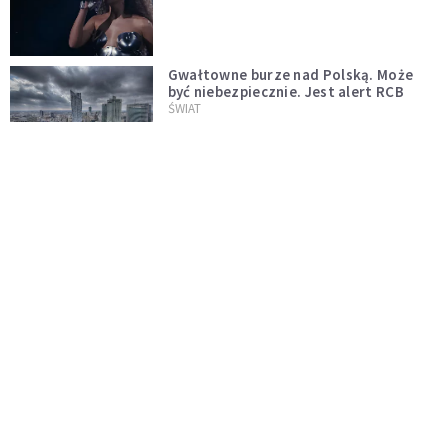
Gwałtowne burze nad Polską. Może
być niebezpiecznie. Jest alert RCB
ŚWIAT
Nie żyje gwiazda "Barw szczęścia".
"Mam nadzieję, że spotkała się już z
Bogiem, którego tak bardzo kochała"
WYDARZENIA