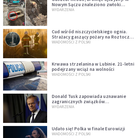
Nowym Sączu znaleziono zwłoki
mężczyzny z czasów potopu
WYDARZENIA
szwedzkiego
Cud wśród niszczycielskiego ognia.
Strażacy gaszący pożary na Roztoczu
opublikowali niezwykłe zdjęcie
WIADOMOŚCI Z POLSKI
Krwawa strzelanina w Lubinie. 21-letni
podejrzany wciąż na wolności
WIADOMOŚCI Z POLSKI
Donald Tusk zapowiada uznawanie
zagranicznych związków
jednopłciowych. "Państwo oblało ten
WYDARZENIA
test"
Udało się! Polka w finale Eurowizji
WIADOMOŚCI Z POLSKI