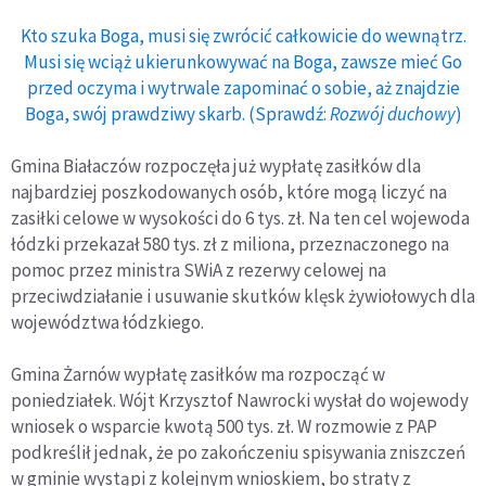
Kto szuka Boga, musi się zwrócić całkowicie do wewnątrz.
Musi się wciąż ukierunkowywać na Boga, zawsze mieć Go
przed oczyma i wytrwale zapominać o sobie, aż znajdzie
Boga, swój prawdziwy skarb. (Sprawdź:
Rozwój duchowy
)
Gmina Białaczów rozpoczęła już wypłatę zasiłków dla
najbardziej poszkodowanych osób, które mogą liczyć na
zasiłki celowe w wysokości do 6 tys. zł. Na ten cel wojewoda
łódzki przekazał 580 tys. zł z miliona, przeznaczonego na
pomoc przez ministra SWiA z rezerwy celowej na
przeciwdziałanie i usuwanie skutków klęsk żywiołowych dla
województwa łódzkiego.
Gmina Żarnów wypłatę zasiłków ma rozpocząć w
poniedziałek. Wójt Krzysztof Nawrocki wysłał do wojewody
wniosek o wsparcie kwotą 500 tys. zł. W rozmowie z PAP
podkreślił jednak, że po zakończeniu spisywania zniszczeń
w gminie wystąpi z kolejnym wnioskiem, bo straty z