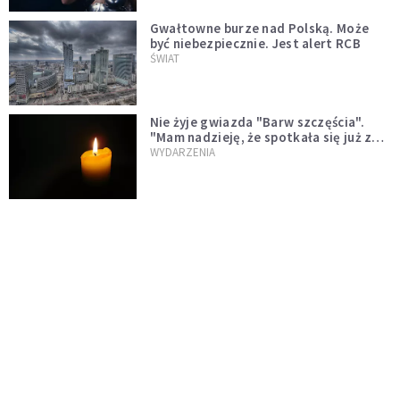
Gwałtowne burze nad Polską. Może
być niebezpiecznie. Jest alert RCB
ŚWIAT
Nie żyje gwiazda "Barw szczęścia".
"Mam nadzieję, że spotkała się już z
Bogiem, którego tak bardzo kochała"
WYDARZENIA