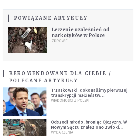
POWIĄZANE ARTYKUŁY
Leczenie uzależnień od
narkotyków w Polsce
ZDROWIE
REKOMENDOWANE DLA CIEBIE /
POLECANE ARTYKUŁY
Trzaskowski: dokonaliśmy pierwszej
transkrypcji małżeństw
jednopłciowych. “Tak jak
WIADOMOŚCI Z POLSKI
zapowiadałem, bez zwłoki,
natychmiast”
Odszedł młodo, broniąc Ojczyzny. W
Nowym Sączu znaleziono zwłoki
mężczyzny z czasów potopu
WYDARZENIA