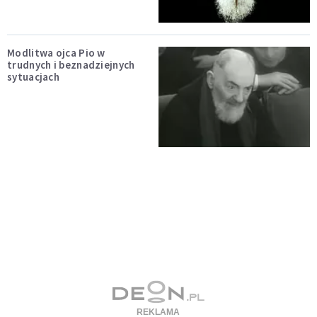
Modlitwa ojca Pio w
trudnych i beznadziejnych
sytuacjach