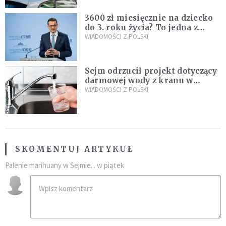
3600 zł miesięcznie na dziecko
do 3. roku życia? To jedna z
propozycji programu "Rozwój
WIADOMOŚCI Z POLSKI
Plus"
Sejm odrzucił projekt dotyczący
darmowej wody z kranu w
restauracjach
WIADOMOŚCI Z POLSKI
SKOMENTUJ ARTYKUŁ
Palenie marihuany w Sejmie... w piątek