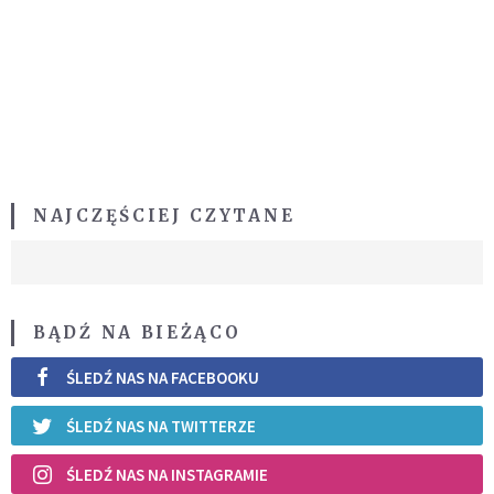
NAJCZĘŚCIEJ CZYTANE
BĄDŹ NA BIEŻĄCO
ŚLEDŹ NAS NA FACEBOOKU
ŚLEDŹ NAS NA TWITTERZE
ŚLEDŹ NAS NA INSTAGRAMIE