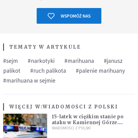
WSPOMÓŻ NAS
TEMATY W ARTYKULE
#sejm
#narkotyki
#marihuana
#janusz
palikot
#ruch palikota
#palenie marihuany
#marihuana w sejmie
WIĘCEJ W:
WIADOMOŚCI Z POLSKI
15-latek w ciężkim stanie po
ataku w Kamiennej Górze.
Policja zatrzymała dwóch
WIADOMOŚCI Z POLSKI
nastolatków