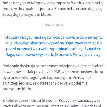
żadna decyzja w tej sprawie nie zapadła. Według posłanki o
tym, czy do zapalenia jointa w Sejmie ostatecznie dojdzie,
zdecyduje prezydium klubu.
DEON.PL POLECA
Kto szuka Boga, musi się zwrócić całkowicie do wewnątrz.
Musi się wciąż ukierunkowywać na Boga, zawsze mieć Go
przed oczyma i wytrwale zapominać o sobie, aż znajdzie
Boga, swój prawdziwy skarb. (Sprawdź:
Rozwój duchowy
)
Podobnie dyskusję na ten temat relacjonował poseł Andrzej
Lewandowski. Jak powiedział PAP, większość posłów klubu
była przeciwko tego typu happeningom. On również
zastrzegł jednak, że ostateczną decyzję podejmie
prezydium klubu.
Z kolei wiceszef klubu Sławomir Kopyciński zaznaczył, że
Ruch Palikota pomimo apeli marszałek Sejmu nie odstąpi