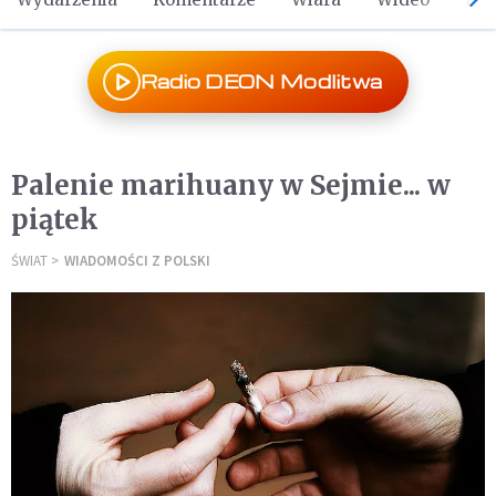
Radio DEON Modlitwa
Palenie marihuany w Sejmie... w
piątek
ŚWIAT
WIADOMOŚCI Z POLSKI