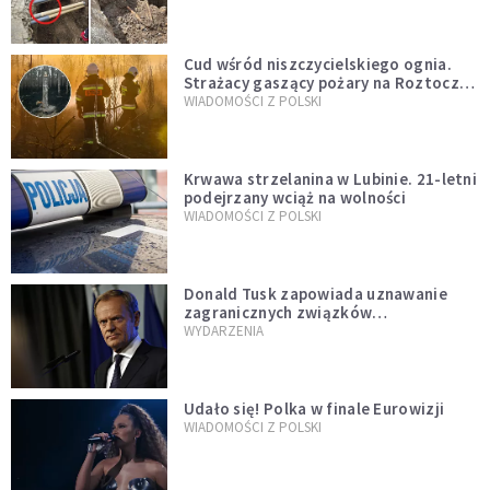
szwedzkiego
Cud wśród niszczycielskiego ognia.
Strażacy gaszący pożary na Roztoczu
opublikowali niezwykłe zdjęcie
WIADOMOŚCI Z POLSKI
Krwawa strzelanina w Lubinie. 21-letni
podejrzany wciąż na wolności
WIADOMOŚCI Z POLSKI
Donald Tusk zapowiada uznawanie
zagranicznych związków
jednopłciowych. "Państwo oblało ten
WYDARZENIA
test"
Udało się! Polka w finale Eurowizji
WIADOMOŚCI Z POLSKI