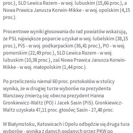
proc.), SLD Lewica Razem - w woj. lubuskim (15,66 proc.), a
Nowa Prawica Janusza Korwin-Mikke - w woj. opolskim (4,15
proc.).
Procentowe wyniki głosowania do rad powiatów wskazują,
że PSL największe poparcie uzyskał w woj. lubelskim (38,15
proc.), PiS - w woj. podkarpackim (36,41 proc.), PO - w woj.
pomorskim (22,49 proc.), SLD Lewica Razem - w woj.
lubuskim (10,38 proc.), zaś Nowa Prawica Janusza Korwin-
Mikke - w woj. małopolskim (1,44 proc.).
Po przeliczeniu niemal 60 proc. protokołów w stolicy
wynika, że w drugiej turze wyborów na prezydenta
Warszawy zmierzą się: obecna prezydent Hanna
Gronkiewicz-Waltz (PO) i Jacek Sasin (PiS). Gronkiewicz-
Waltz uzyskała 47,11 proc. głosów; Sasin - 27,48 proc.
W Białymstoku, Katowicach i Opolu odbędzie się druga tura
wyborów - wynika z danych podanych przez PKW po