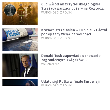
Cud wśród niszczycielskiego ognia.
Strażacy gaszący pożary na Roztoczu
opublikowali niezwykłe zdjęcie
WIADOMOŚCI Z POLSKI
Krwawa strzelanina w Lubinie. 21-letni
podejrzany wciąż na wolności
WIADOMOŚCI Z POLSKI
Donald Tusk zapowiada uznawanie
zagranicznych związków
jednopłciowych. "Państwo oblało ten
WYDARZENIA
test"
Udało się! Polka w finale Eurowizji
WIADOMOŚCI Z POLSKI
Gwałtowne burze nad Polską. Może