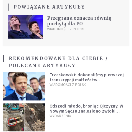
POWIĄZANE ARTYKUŁY
Przegrana oznacza równię
pochyłą dla PO
WIADOMOŚCI Z POLSKI
REKOMENDOWANE DLA CIEBIE /
POLECANE ARTYKUŁY
Trzaskowski: dokonaliśmy pierwszej
transkrypcji małżeństw
jednopłciowych. “Tak jak
WIADOMOŚCI Z POLSKI
zapowiadałem, bez zwłoki,
natychmiast”
Odszedł młodo, broniąc Ojczyzny. W
Nowym Sączu znaleziono zwłoki
mężczyzny z czasów potopu
WYDARZENIA
szwedzkiego