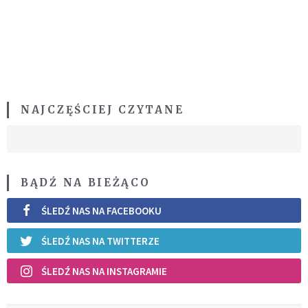
NAJCZĘŚCIEJ CZYTANE
BĄDŹ NA BIEŻĄCO
ŚLEDŹ NAS NA FACEBOOKU
ŚLEDŹ NAS NA TWITTERZE
ŚLEDŹ NAS NA INSTAGRAMIE