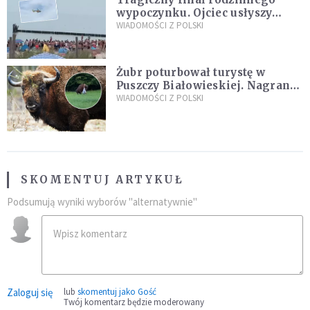
wypoczynku. Ojciec usłyszy
zarzuty
WIADOMOŚCI Z POLSKI
Żubr poturbował turystę w
Puszczy Białowieskiej. Nagranie
daje do myślenia
WIADOMOŚCI Z POLSKI
SKOMENTUJ ARTYKUŁ
Podsumują wyniki wyborów "alternatywnie"
Zaloguj się
lub
skomentuj jako Gość
Twój komentarz będzie moderowany