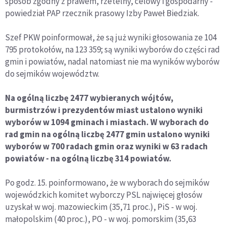
sposób zgodny z prawem, rzetelny, celowy i gospodarny -
powiedział PAP rzecznik prasowy Izby Paweł Biedziak.
Szef PKW poinformował, że są już wyniki głosowania ze 104
795 protokołów, na 123 359; są wyniki wyborów do części rad
gmin i powiatów, nadal natomiast nie ma wyników wyborów
do sejmików województw.
Na ogólną liczbę 2477 wybieranych wójtów,
burmistrzów i prezydentów miast ustalono wyniki
wyborów w 1094 gminach i miastach. W wyborach do
rad gmin na ogólną liczbę 2477 gmin ustalono wyniki
wyborów w 700 radach gmin oraz wyniki w 63 radach
powiatów - na ogólną liczbę 314 powiatów.
Po godz. 15. poinformowano, że w wyborach do sejmików
wojewódzkich komitet wyborczy PSL najwięcej głosów
uzyskał w woj. mazowieckim (35,71 proc.), PiS - w woj.
małopolskim (40 proc.), PO - w woj. pomorskim (35,63