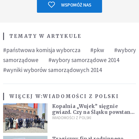
WSPOMÓŻ NAS
TEMATY W ARTYKULE
#państwowa komisja wyborcza
#pkw
#wybory
samorządowe
#wybory samorządowe 2014
#wyniki wyborów samorządowych 2014
WIĘCEJ W:
WIADOMOŚCI Z POLSKI
Kopalnia „Wujek” sięgnie
gwiazd. Czy na Śląsku powstanie
„Dolina Krzemowa”?
WIADOMOŚCI Z POLSKI
Tragiczny finał rodzinnego