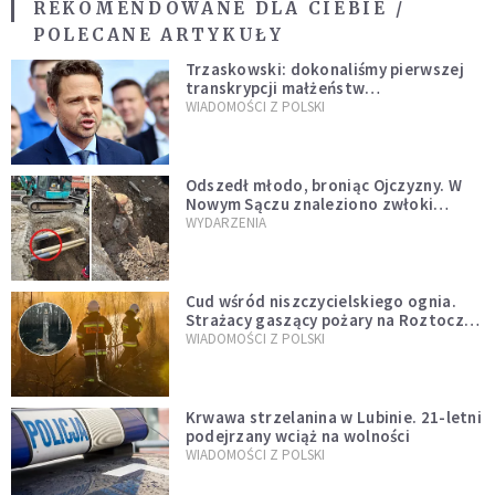
REKOMENDOWANE DLA CIEBIE /
POLECANE ARTYKUŁY
Trzaskowski: dokonaliśmy pierwszej
transkrypcji małżeństw
jednopłciowych. “Tak jak
WIADOMOŚCI Z POLSKI
zapowiadałem, bez zwłoki,
natychmiast”
Odszedł młodo, broniąc Ojczyzny. W
Nowym Sączu znaleziono zwłoki
mężczyzny z czasów potopu
WYDARZENIA
szwedzkiego
Cud wśród niszczycielskiego ognia.
Strażacy gaszący pożary na Roztoczu
opublikowali niezwykłe zdjęcie
WIADOMOŚCI Z POLSKI
Krwawa strzelanina w Lubinie. 21-letni
podejrzany wciąż na wolności
WIADOMOŚCI Z POLSKI