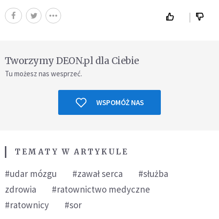
Tworzymy DEON.pl dla Ciebie
Tu możesz nas wesprzeć.
WSPOMÓŻ NAS
TEMATY W ARTYKULE
#udar mózgu
#zawał serca
#służba
zdrowia
#ratownictwo medyczne
#ratownicy
#sor