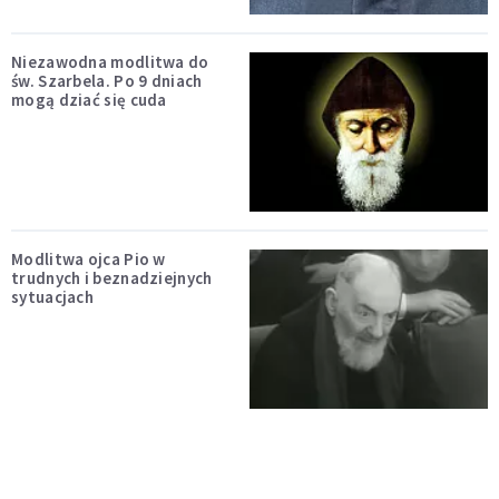
Niezawodna modlitwa do
św. Szarbela. Po 9 dniach
mogą dziać się cuda
Modlitwa ojca Pio w
trudnych i beznadziejnych
sytuacjach