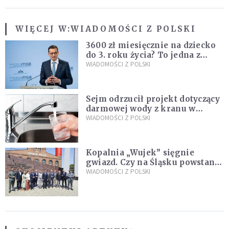
WIĘCEJ W:
WIADOMOŚCI Z POLSKI
3600 zł miesięcznie na dziecko
do 3. roku życia? To jedna z
propozycji programu "Rozwój
WIADOMOŚCI Z POLSKI
Plus"
Sejm odrzucił projekt dotyczący
darmowej wody z kranu w
restauracjach
WIADOMOŚCI Z POLSKI
Kopalnia „Wujek” sięgnie
gwiazd. Czy na Śląsku powstanie
„Dolina Krzemowa”?
WIADOMOŚCI Z POLSKI