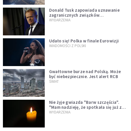
Donald Tusk zapowiada uznawanie
zagranicznych związków
jednopłciowych. "Państwo oblało ten
WYDARZENIA
test"
Udało się! Polka w finale Eurowizji
WIADOMOŚCI Z POLSKI
Gwałtowne burze nad Polską. Może
być niebezpiecznie. Jest alert RCB
ŚWIAT
Nie żyje gwiazda "Barw szczęścia".
"Mam nadzieję, że spotkała się już z
Bogiem, którego tak bardzo kochała"
WYDARZENIA