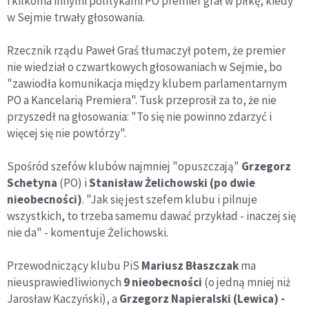
i kilkoma innymi politykami PO premier grał w piłkę, kiedy
w Sejmie trwały głosowania.
Rzecznik rządu Paweł Graś tłumaczył potem, że premier
nie wiedział o czwartkowych głosowaniach w Sejmie, bo
"zawiodła komunikacja między klubem parlamentarnym
PO a Kancelarią Premiera". Tusk przeprosił za to, że nie
przyszedł na głosowania: "To się nie powinno zdarzyć i
więcej się nie powtórzy".
Spośród szefów klubów najmniej "opuszczają"
Grzegorz
Schetyna
(PO) i
Stanisław Żelichowski (po dwie
nieobecności)
. "Jak się jest szefem klubu i pilnuje
wszystkich, to trzeba samemu dawać przykład - inaczej się
nie da" - komentuje Żelichowski.
Przewodniczący klubu PiS
Mariusz Błaszczak
ma
nieusprawiedliwionych
9 nieobecności
(o jedną mniej niż
Jarosław Kaczyński), a
Grzegorz Napieralski (Lewica) -