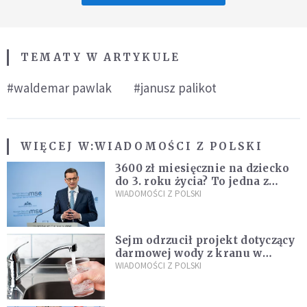
TEMATY W ARTYKULE
#waldemar pawlak
#janusz palikot
WIĘCEJ W:
WIADOMOŚCI Z POLSKI
3600 zł miesięcznie na dziecko
do 3. roku życia? To jedna z
propozycji programu "Rozwój
WIADOMOŚCI Z POLSKI
Plus"
Sejm odrzucił projekt dotyczący
darmowej wody z kranu w
restauracjach
WIADOMOŚCI Z POLSKI