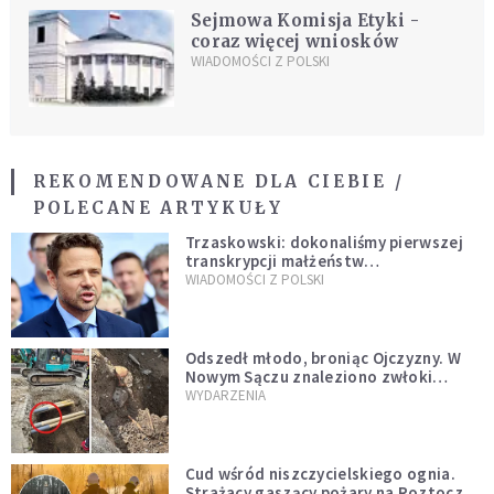
Sejmowa Komisja Etyki -
coraz więcej wniosków
WIADOMOŚCI Z POLSKI
REKOMENDOWANE DLA CIEBIE /
POLECANE ARTYKUŁY
Trzaskowski: dokonaliśmy pierwszej
transkrypcji małżeństw
jednopłciowych. “Tak jak
WIADOMOŚCI Z POLSKI
zapowiadałem, bez zwłoki,
natychmiast”
Odszedł młodo, broniąc Ojczyzny. W
Nowym Sączu znaleziono zwłoki
mężczyzny z czasów potopu
WYDARZENIA
szwedzkiego
Cud wśród niszczycielskiego ognia.
Strażacy gaszący pożary na Roztoczu