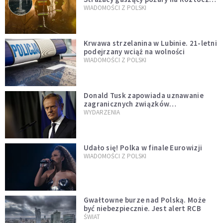
opublikowali niezwykłe zdjęcie
WIADOMOŚCI Z POLSKI
Krwawa strzelanina w Lubinie. 21-letni
podejrzany wciąż na wolności
WIADOMOŚCI Z POLSKI
Donald Tusk zapowiada uznawanie
zagranicznych związków
jednopłciowych. "Państwo oblało ten
WYDARZENIA
test"
Udało się! Polka w finale Eurowizji
WIADOMOŚCI Z POLSKI
Gwałtowne burze nad Polską. Może
być niebezpiecznie. Jest alert RCB
ŚWIAT