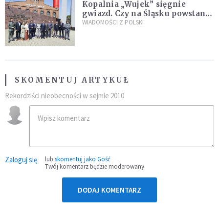
Kopalnia „Wujek” sięgnie
gwiazd. Czy na Śląsku powstanie
„Dolina Krzemowa”?
WIADOMOŚCI Z POLSKI
SKOMENTUJ ARTYKUŁ
Rekordziści nieobecności w sejmie 2010
Zaloguj się
lub
skomentuj jako Gość
Twój komentarz będzie moderowany
DODAJ KOMENTARZ