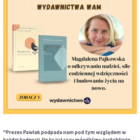
"Prezes Pawlak podpada nam pod tym względem w
każdej kadencji
.
Ile to już razy mówiliśmy żartobliwie