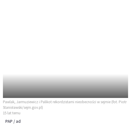
Pawlak, Jarmuziewicz i Palikot rekordzistami nieobecności w sejmie (fot. Piotr
Stanisławski/sejm.gov.pl)
15 lat temu
PAP / ad