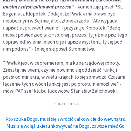
musimy zdyscyplinować prezesa
"
- komentuje poseł PSL
Eugeniusz Kłopotek. Dodaje, że Pawlak ma prawo być
nieobecnym w Sejmie jako członek rządu. "Ale wypada
napisać usprawiedliwienie" - przyznaje Kłopotek. "Będę
musiał powiedzieć tak: +słuchaj, prezes, ty już nie pisz tego
usprawiedliwienia, niech ci je napisze asystent, ty się pod
nim podpisz" - śmieje się poseł Stronnictwa.
"Pawlak jest wicepremierem, ma kupę rządowej roboty.
Zresztą nie wiem, czy nie powinno się oddzielić funkcji
posła od ministra, w wielu krajach to się sprawdza. Czasami
łączenie tych dwóch funkcji jest po prostu niemożliwe" -
mówi PAP szef klubu ludowców Stanisław Żelichowski.
DEON.PL POLECA
Kto szuka Boga, musi się zwrócić całkowicie do wewnątrz.
Musi się wciąż ukierunkowywać na Boga, zawsze mieć Go