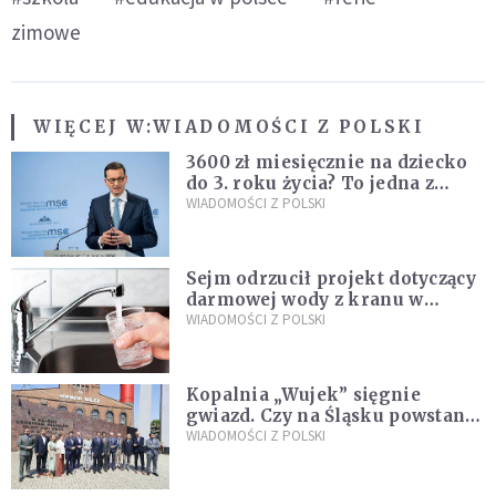
zimowe
WIĘCEJ W:
WIADOMOŚCI Z POLSKI
3600 zł miesięcznie na dziecko
do 3. roku życia? To jedna z
propozycji programu "Rozwój
WIADOMOŚCI Z POLSKI
Plus"
Sejm odrzucił projekt dotyczący
darmowej wody z kranu w
restauracjach
WIADOMOŚCI Z POLSKI
Kopalnia „Wujek” sięgnie
gwiazd. Czy na Śląsku powstanie
„Dolina Krzemowa”?
WIADOMOŚCI Z POLSKI