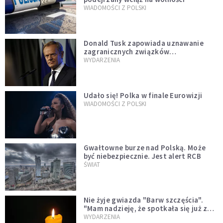
WIADOMOŚCI Z POLSKI
Donald Tusk zapowiada uznawanie
zagranicznych związków
jednopłciowych. "Państwo oblało ten
WYDARZENIA
test"
Udało się! Polka w finale Eurowizji
WIADOMOŚCI Z POLSKI
Gwałtowne burze nad Polską. Może
być niebezpiecznie. Jest alert RCB
ŚWIAT
Nie żyje gwiazda "Barw szczęścia".
"Mam nadzieję, że spotkała się już z
Bogiem, którego tak bardzo kochała"
WYDARZENIA