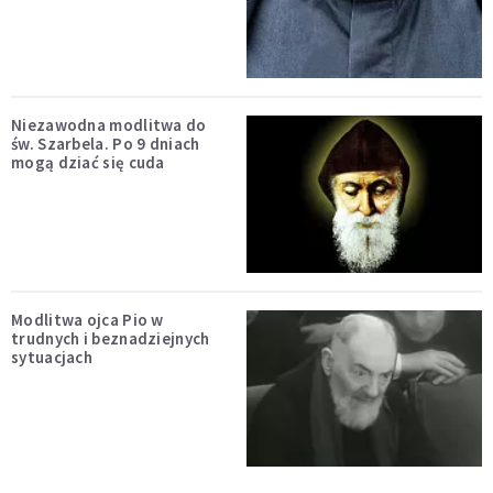
Niezawodna modlitwa do
św. Szarbela. Po 9 dniach
mogą dziać się cuda
Modlitwa ojca Pio w
trudnych i beznadziejnych
sytuacjach