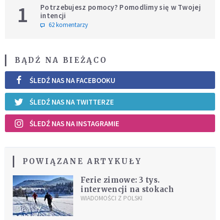
1
Potrzebujesz pomocy? Pomodlimy się w Twojej
intencji
62 komentarzy
BĄDŹ NA BIEŻĄCO
ŚLEDŹ NAS NA FACEBOOKU
ŚLEDŹ NAS NA TWITTERZE
ŚLEDŹ NAS NA INSTAGRAMIE
POWIĄZANE ARTYKUŁY
Ferie zimowe: 3 tys.
interwencji na stokach
WIADOMOŚCI Z POLSKI