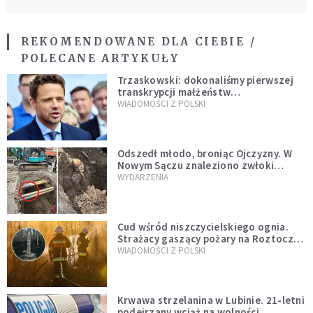
REKOMENDOWANE DLA CIEBIE /
POLECANE ARTYKUŁY
Trzaskowski: dokonaliśmy pierwszej
transkrypcji małżeństw
jednopłciowych. “Tak jak
WIADOMOŚCI Z POLSKI
zapowiadałem, bez zwłoki,
natychmiast”
Odszedł młodo, broniąc Ojczyzny. W
Nowym Sączu znaleziono zwłoki
mężczyzny z czasów potopu
WYDARZENIA
szwedzkiego
Cud wśród niszczycielskiego ognia.
Strażacy gaszący pożary na Roztoczu
opublikowali niezwykłe zdjęcie
WIADOMOŚCI Z POLSKI
Krwawa strzelanina w Lubinie. 21-letni
podejrzany wciąż na wolności