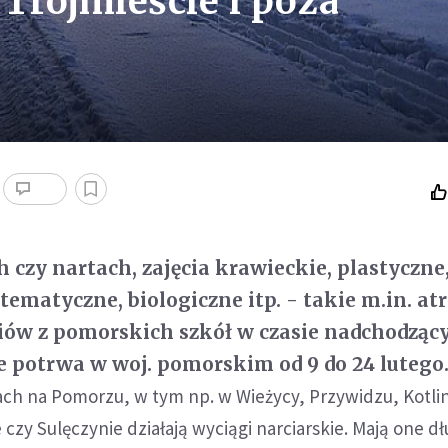
Trójmieście i poza
h czy nartach, zajęcia krawieckie, plastyczne
tematyczne, biologiczne itp. - takie m.in. at
iów z pomorskich szkół w czasie nadchodzącyc
 potrwa w woj. pomorskim od 9 do 24 lutego
ach na Pomorzu, w tym np. w Wieżycy, Przywidzu, Kotli
czy Sulęczynie działają wyciągi narciarskie. Mają one d