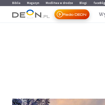
Przejdź do menu głównego
Przejdź do treści
Biblia
Magazyn
Modlitwa w drodze
Blogi
faceBó
Wy
Radio DEON