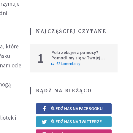
trzymuje
dni
NAJCZĘŚCIEJ CZYTANE
a, które
Potrzebujesz pomocy?
1
ańsku
Pomodlimy się w Twojej
intencji
62 komentarzy
 namiocie
 mogą
BĄDŹ NA BIEŻĄCO
ŚLEDŹ NAS NA FACEBOOKU
liotek i
ŚLEDŹ NAS NA TWITTERZE