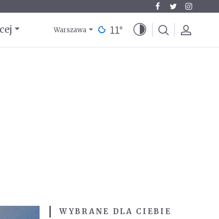
11
°
cej
Warszawa
WYBRANE DLA CIEBIE