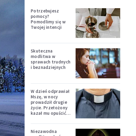
Potrzebujesz
pomocy?
Pomodlimy się w
Twojej intencji
Skuteczna
modlitwa w
sprawach trudnych
i beznadziejnych
W dzień odprawiał
Mszę, w nocy
prowadził drugie
życie. Przełożony
kazał mu opuścić
zakon
Niezawodna