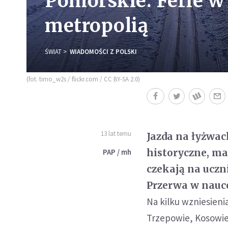
Pomorskie: Ferie w 
metropolią
ŚWIAT
WIADOMOŚCI Z POLSKI
(fot. timo_w2s / flickr.com / CC BY-SA 2.0)
13 lat temu
Jazda na łyżwac
historyczne, ma
PAP / mh
czekają na uczn
Przerwa w nauce
Na kilku wzniesieni
Trzepowie, Kosowie 