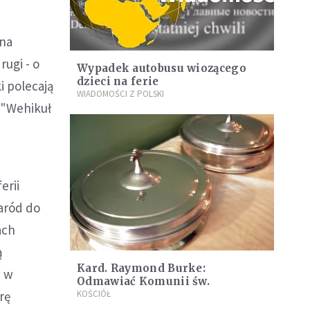
na
ugi - o
Wypadek autobusu wiozącego
dzieci na ferie
i polecają
WIADOMOŚCI Z POLSKI
 "Wehikuł
erii
aród do
ach
ą
Kard. Raymond Burke:
: w
Odmawiać Komunii św.
rę
KOŚCIÓŁ