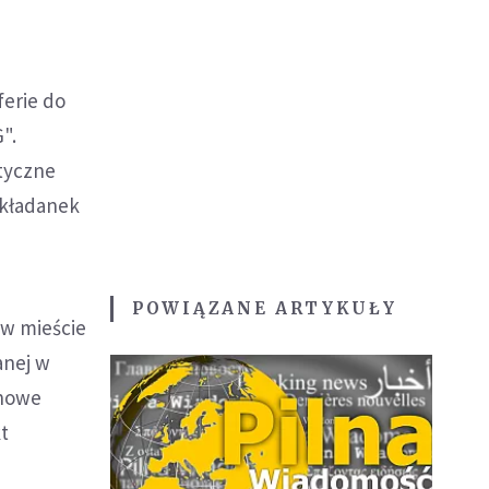
ferie do
".
tyczne
układanek
POWIĄZANE ARTYKUŁY
w mieście
anej w
 nowe
t