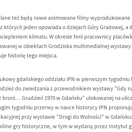
lane też będą nowe animowane filmy wyprodukowane 
z których jeden opowiada o dziejach Góry Gradowej, a dr
ciepleniem klimatu. W okresie ferii pracownicy placówk
kowanej w obiektach Grodziska multimedialnej wystawy
je historię tego miejsca.
ukowy gdańskiego oddziału IPN w pierwszym tygodniu f
młodzież do zwiedzania z przewodnikiem wystawy "Gdy n
ez broni… Grudzień 1970 w Gdańsku" ulokowanej na ulic
rugim tygodniu przerwy w nauce historycy IPN proponuj
ukacyjnej przy wystawie "Drogi do Wolności" w Gdańsku
pólne gry historyczne, w tym w wydaną przez Instytut g