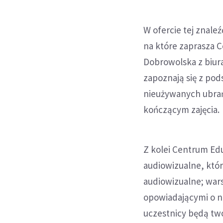
W ofercie tej znale
na które zaprasza 
Dobrowolska z biur
zapoznają się z pod
nieużywanych ubrań
kończącym zajęcia.
Z kolei Centrum Edu
audiowizualne, któr
audiowizualne; wars
opowiadającymi o ni
uczestnicy będą tw