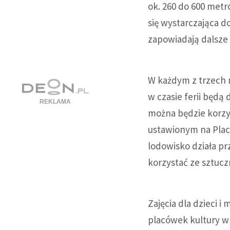
ok. 260 do 600 met
się wystarczająca d
zapowiadają dalsze
W każdym z trzech m
w czasie ferii będą
można będzie korzys
ustawionym na Placu
lodowisko działa p
korzystać ze sztucz
Zajęcia dla dzieci i 
placówek kultury w 