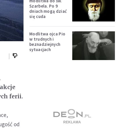
modlitwa do św.
Szarbela. Po 9
dniach mogą dziać
się cuda
Modlitwa ojca Pio
w trudnych i
beznadziejnych
sytuacjach
,
rakcje
h ferii.
.
nce,
ługość od