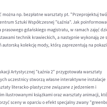
źć można np. bezpłatne warsztaty pt. "Przeprojektuj twój
Centrum Sztuki Współczesnej "Łaźnia". Jak poinformowa
a prasowego gdańskiego magistratu, w ramach zajęć dzi
stawami technik krawieckich, a następnie wykonają ze s
 autorską kolekcję mody, którą zaprezentują na pokaz
kacji Artystycznej "Łaźnia 2" przygotowała warsztaty
ych uczestnicy stworzą własne interaktywne instalacje
ztaty literacko-plastyczne związane z jedzeniem i
m ilustrowanymi książkami oraz warsztaty animacji, kt
orzyć sceny w oparciu o efekt specjalny zwany "greenb