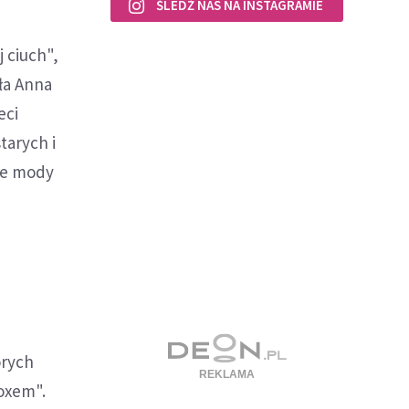
ŚLEDŹ NAS NA INSTAGRAMIE
 ciuch",
ła Anna
eci
tarych i
ie mody
órych
oxem".