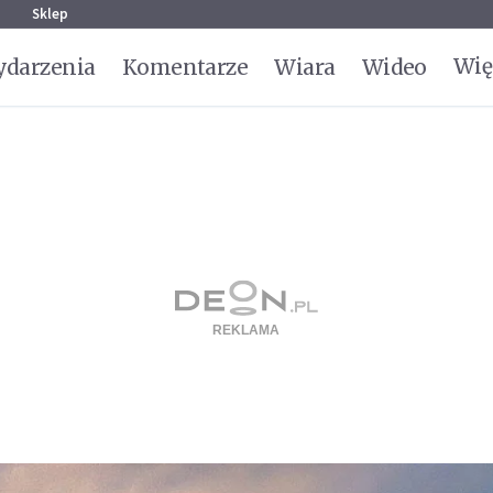
g
Sklep
Wię
darzenia
Komentarze
Wiara
Wideo