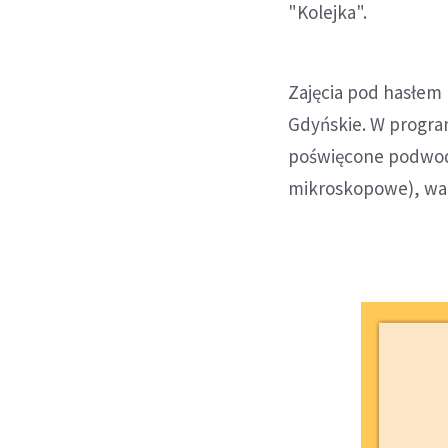
"Kolejka".
Zajęcia pod hasłem 
Gdyńskie. W progra
poświęcone podwodn
mikroskopowe), wars