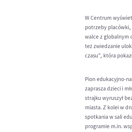
W Centrum wyświet
potrzeby placówki, 
walce z globalnym o
też zwiedzanie ulo
czasu", która pokazu
Pion edukacyjno-na
zaprasza dzieci i 
strajku wyruszył b
miasta. Z kolei w d
spotkania w sali ed
programie m.in. ws