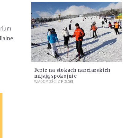
arium
dialne
Ferie na stokach narciarskich
mijają spokojnie
WIADOMOŚCI Z POLSKI