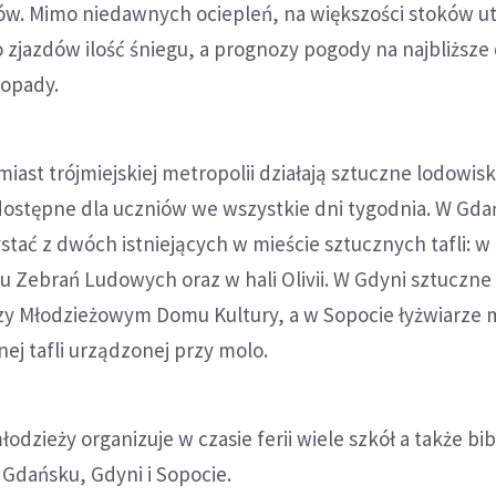
rów. Mimo niedawnych ociepleń, na większości stoków u
o zjazdów ilość śniegu, a prognozy pogody na najbliższe 
 opady.
iast trójmiejskiej metropolii działają sztuczne lodowisk
 dostępne dla uczniów we wszystkie dni tygodnia. W Gd
tać z dwóch istniejących w mieście sztucznych tafli: w
 Zebrań Ludowych oraz w hali Olivii. W Gdyni sztuczne
rzy Młodzieżowym Domu Kultury, a w Sopocie łyżwiarze
nej tafli urządzonej przy molo.
młodzieży organizuje w czasie ferii wiele szkół a także bib
Gdańsku, Gdyni i Sopocie.