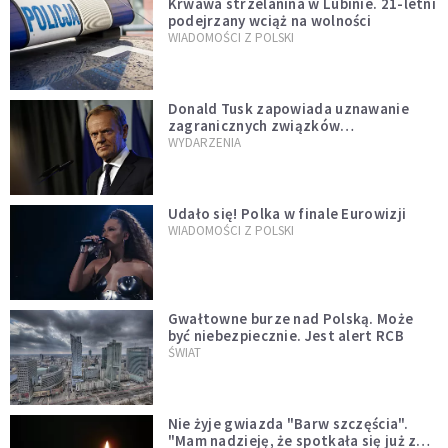
Krwawa strzelanina w Lubinie. 21-letni
podejrzany wciąż na wolności
WIADOMOŚCI Z POLSKI
Donald Tusk zapowiada uznawanie
zagranicznych związków
jednopłciowych. "Państwo oblało ten
WYDARZENIA
test"
Udało się! Polka w finale Eurowizji
WIADOMOŚCI Z POLSKI
Gwałtowne burze nad Polską. Może
być niebezpiecznie. Jest alert RCB
ŚWIAT
Nie żyje gwiazda "Barw szczęścia".
"Mam nadzieję, że spotkała się już z