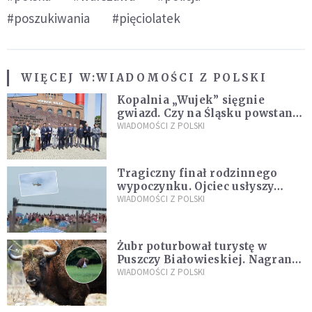
#poszukiwania
#pięciolatek
WIĘCEJ W:
WIADOMOŚCI Z POLSKI
Kopalnia „Wujek” sięgnie
gwiazd. Czy na Śląsku powstanie
„Dolina Krzemowa”?
WIADOMOŚCI Z POLSKI
Tragiczny finał rodzinnego
wypoczynku. Ojciec usłyszy
zarzuty
WIADOMOŚCI Z POLSKI
Żubr poturbował turystę w
Puszczy Białowieskiej. Nagranie
daje do myślenia
WIADOMOŚCI Z POLSKI