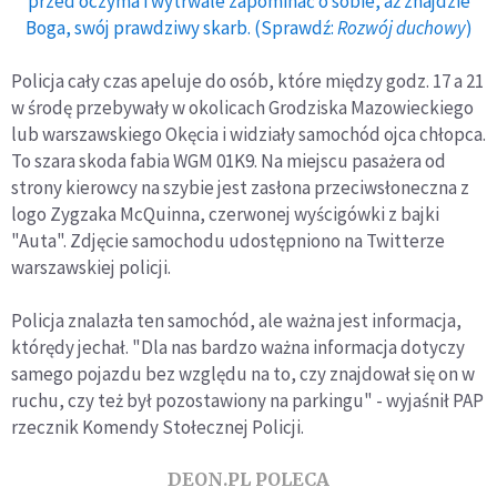
przed oczyma i wytrwale zapominać o sobie, aż znajdzie
Boga, swój prawdziwy skarb. (Sprawdź:
Rozwój duchowy
)
Policja cały czas apeluje do osób, które między godz. 17 a 21
w środę przebywały w okolicach Grodziska Mazowieckiego
lub warszawskiego Okęcia i widziały samochód ojca chłopca.
To szara skoda fabia WGM 01K9. Na miejscu pasażera od
strony kierowcy na szybie jest zasłona przeciwsłoneczna z
logo Zygzaka McQuinna, czerwonej wyścigówki z bajki
"Auta". Zdjęcie samochodu udostępniono na Twitterze
warszawskiej policji.
Policja znalazła ten samochód, ale ważna jest informacja,
którędy jechał. "Dla nas bardzo ważna informacja dotyczy
samego pojazdu bez względu na to, czy znajdował się on w
ruchu, czy też był pozostawiony na parkingu" - wyjaśnił PAP
rzecznik Komendy Stołecznej Policji.
DEON.PL POLECA