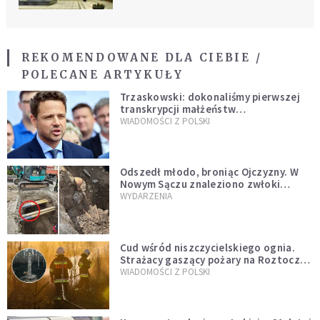
REKOMENDOWANE DLA CIEBIE /
POLECANE ARTYKUŁY
Trzaskowski: dokonaliśmy pierwszej
transkrypcji małżeństw
jednopłciowych. “Tak jak
WIADOMOŚCI Z POLSKI
zapowiadałem, bez zwłoki,
natychmiast”
Odszedł młodo, broniąc Ojczyzny. W
Nowym Sączu znaleziono zwłoki
mężczyzny z czasów potopu
WYDARZENIA
szwedzkiego
Cud wśród niszczycielskiego ognia.
Strażacy gaszący pożary na Roztoczu
opublikowali niezwykłe zdjęcie
WIADOMOŚCI Z POLSKI