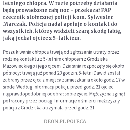
letniego chłopca. W razie potrzeby działania
będą prowadzone całą noc - przekazał PAP
rzecznik stołecznej policji kom. Sylwester
Marczak. Policja nadal apeluje o kontakt do
wszystkich, którzy widzieli szarą skodę fabię,
jaką jechał ojciec z 5-latkiem.
Poszukiwania chłopca trwają od zgłoszenia utraty przez
rodzinę kontaktu z 5-letnim chłopcem z Grodziska
Mazowieckiego i jego ojcem. Działania rozpoczęły się około
północy; trwają już ponad 20 godzin. 5-letni Dawid został
zabrany przez ojca z miejsca zamieszkania około godz. 17 w
środę. Według informacji policji, przed godz. 21 ojciec
najprawdopodobniej odebrał sobie życie. Mężczyzna zginął
potrącony przez pociąg. Informacje o śmierci mężczyzny
policja z Grodziska otrzymała przed godz. 21.
DEON.PL POLECA