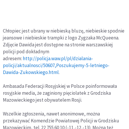
Chłopiec jest ubrany w niebieską bluzę, niebieskie spodnie
jeansowe i niebieskie trampki z logo Zygzaka McQueena.
Zdjęcie Dawida jest dostępne na stronie warszawskiej
policji pod dokładnym
adresem:
http://policja.waw.pl/pl/dzialania-
policji/aktualnosci/50607,Poszukujemy-5-letniego-
Dawida-Zukowskiego.html
.
Ambasada Federacji Rosyjskiej w Polsce poinformowała
rosyjskie media, że zaginiony pięciolatek z Grodziska
Mazowieckiego jest obywatelem Rosji.
Wszelkie zgłoszenia, nawet anonimowe, można
przekazywać Komendzie Powiatowej Policji w Grodzisku
Mazowieckim, tel. 22 755 60 10 (-11,-12,-13). Można też