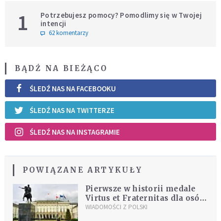
1
Potrzebujesz pomocy? Pomodlimy się w Twojej
intencji
62 komentarzy
BĄDŹ NA BIEŻĄCO
ŚLEDŹ NAS NA FACEBOOKU
ŚLEDŹ NAS NA TWITTERZE
ŚLEDŹ NAS NA INSTAGRAMIE
POWIĄZANE ARTYKUŁY
Pierwsze w historii medale
Virtus et Fraternitas dla osób
ratujących polskich obywateli
WIADOMOŚCI Z POLSKI