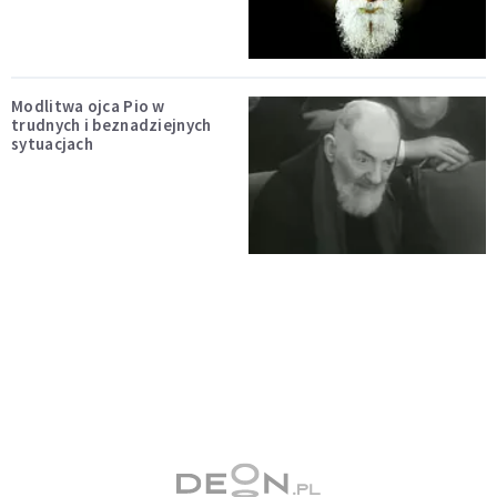
Modlitwa ojca Pio w
trudnych i beznadziejnych
sytuacjach