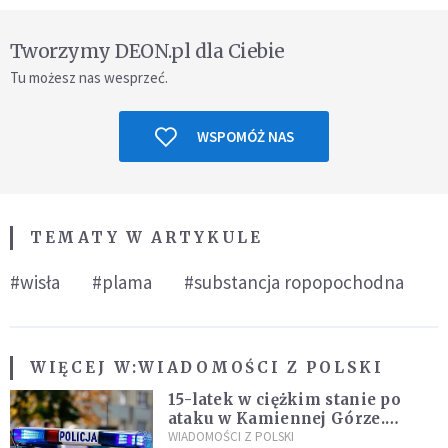
Tworzymy DEON.pl dla Ciebie
Tu możesz nas wesprzeć.
WSPOMÓŻ NAS
TEMATY W ARTYKULE
#wisła
#plama
#substancja ropopochodna
WIĘCEJ W:
WIADOMOŚCI Z POLSKI
15-latek w ciężkim stanie po
ataku w Kamiennej Górze.
Policja zatrzymała dwóch
WIADOMOŚCI Z POLSKI