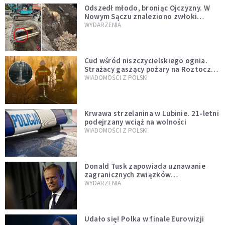
Odszedł młodo, broniąc Ojczyzny. W
Nowym Sączu znaleziono zwłoki
mężczyzny z czasów potopu
WYDARZENIA
szwedzkiego
Cud wśród niszczycielskiego ognia.
Strażacy gaszący pożary na Roztoczu
opublikowali niezwykłe zdjęcie
WIADOMOŚCI Z POLSKI
Krwawa strzelanina w Lubinie. 21-letni
podejrzany wciąż na wolności
WIADOMOŚCI Z POLSKI
Donald Tusk zapowiada uznawanie
zagranicznych związków
jednopłciowych. "Państwo oblało ten
WYDARZENIA
test"
Udało się! Polka w finale Eurowizji