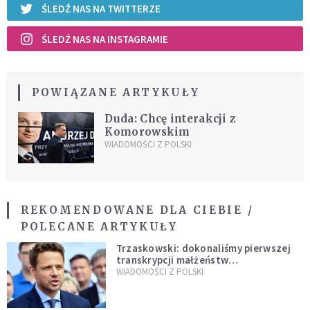
ŚLEDŹ NAS NA TWITTERZE
ŚLEDŹ NAS NA INSTAGRAMIE
POWIĄZANE ARTYKUŁY
Duda: Chcę interakcji z
Komorowskim
WIADOMOŚCI Z POLSKI
REKOMENDOWANE DLA CIEBIE /
POLECANE ARTYKUŁY
Trzaskowski: dokonaliśmy pierwszej
transkrypcji małżeństw
jednopłciowych. “Tak jak
WIADOMOŚCI Z POLSKI
zapowiadałem, bez zwłoki,
natychmiast”