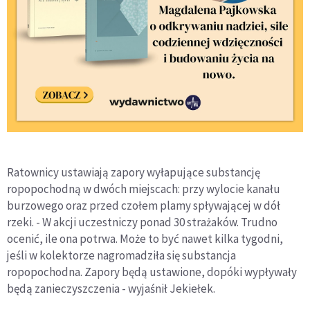
Ratownicy ustawiają zapory wyłapujące substancję
ropopochodną w dwóch miejscach: przy wylocie kanału
burzowego oraz przed czołem plamy spływającej w dół
rzeki. - W akcji uczestniczy ponad 30 strażaków. Trudno
ocenić, ile ona potrwa. Może to być nawet kilka tygodni,
jeśli w kolektorze nagromadziła się substancja
ropopochodna. Zapory będą ustawione, dopóki wypływały
będą zanieczyszczenia - wyjaśnił Jekiełek.