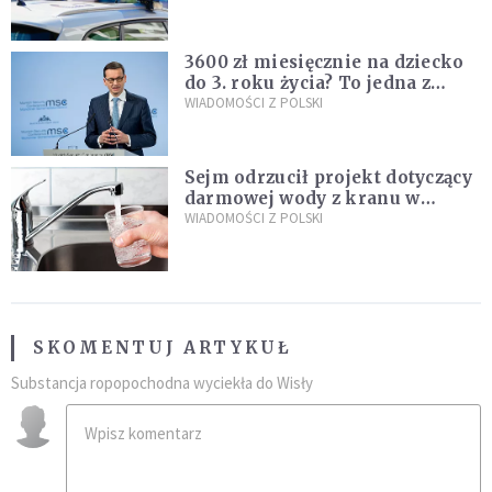
nastolatków
3600 zł miesięcznie na dziecko
do 3. roku życia? To jedna z
propozycji programu "Rozwój
WIADOMOŚCI Z POLSKI
Plus"
Sejm odrzucił projekt dotyczący
darmowej wody z kranu w
restauracjach
WIADOMOŚCI Z POLSKI
SKOMENTUJ ARTYKUŁ
Substancja ropopochodna wyciekła do Wisły