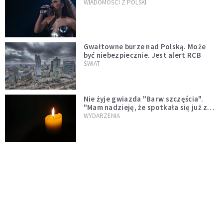
WIADOMOŚCI Z POLSKI
Gwałtowne burze nad Polską. Może
być niebezpiecznie. Jest alert RCB
ŚWIAT
Nie żyje gwiazda "Barw szczęścia".
"Mam nadzieję, że spotkała się już z
Bogiem, którego tak bardzo kochała"
WYDARZENIA