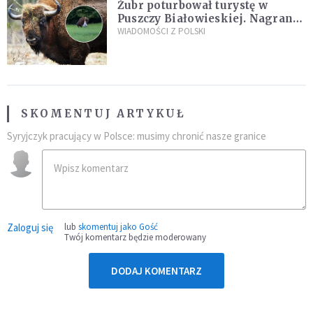
Żubr poturbował turystę w
Puszczy Białowieskiej. Nagranie
daje do myślenia
WIADOMOŚCI Z POLSKI
SKOMENTUJ ARTYKUŁ
Syryjczyk pracujący w Polsce: musimy chronić nasze granice
Zaloguj się
lub
skomentuj jako Gość
Twój komentarz będzie moderowany
DODAJ KOMENTARZ