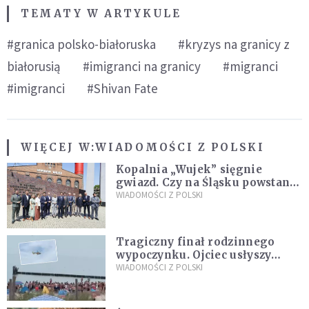
TEMATY W ARTYKULE
#granica polsko-białoruska
#kryzys na granicy z
białorusią
#imigranci na granicy
#migranci
#imigranci
#Shivan Fate
WIĘCEJ W:
WIADOMOŚCI Z POLSKI
Kopalnia „Wujek” sięgnie
gwiazd. Czy na Śląsku powstanie
„Dolina Krzemowa”?
WIADOMOŚCI Z POLSKI
Tragiczny finał rodzinnego
wypoczynku. Ojciec usłyszy
zarzuty
WIADOMOŚCI Z POLSKI