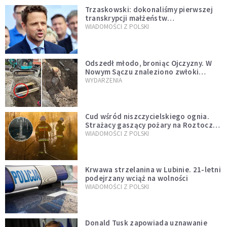
Trzaskowski: dokonaliśmy pierwszej
transkrypcji małżeństw
jednopłciowych. “Tak jak
WIADOMOŚCI Z POLSKI
zapowiadałem, bez zwłoki,
natychmiast”
Odszedł młodo, broniąc Ojczyzny. W
Nowym Sączu znaleziono zwłoki
mężczyzny z czasów potopu
WYDARZENIA
szwedzkiego
Cud wśród niszczycielskiego ognia.
Strażacy gaszący pożary na Roztoczu
opublikowali niezwykłe zdjęcie
WIADOMOŚCI Z POLSKI
Krwawa strzelanina w Lubinie. 21-letni
podejrzany wciąż na wolności
WIADOMOŚCI Z POLSKI
Donald Tusk zapowiada uznawanie