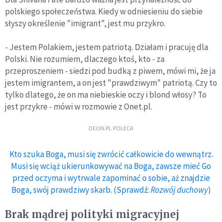
polskiego społeczeństwa. Kiedy w odniesieniu do siebie
słyszy określenie "imigrant", jest mu przykro.
- Jestem Polakiem, jestem patriotą. Działam i pracuję dla
Polski. Nie rozumiem, dlaczego ktoś, kto - za
przeproszeniem - siedzi pod budką z piwem, mówi mi, że ja
jestem imigrantem, a on jest "prawdziwym" patriotą. Czy to
tylko dlatego, że on ma niebieskie oczy i blond włosy? To
jest przykre - mówi w rozmowie z Onet.pl.
DEON.PL POLECA
Kto szuka Boga, musi się zwrócić całkowicie do wewnątrz.
Musi się wciąż ukierunkowywać na Boga, zawsze mieć Go
przed oczyma i wytrwale zapominać o sobie, aż znajdzie
Boga, swój prawdziwy skarb. (Sprawdź:
Rozwój duchowy
)
Brak mądrej polityki migracyjnej