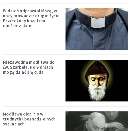
W dzień odprawiał Mszę, w
nocy prowadził drugie życie.
Przełożony kazał mu
opuścić zakon
Niezawodna modlitwa do
św. Szarbela. Po 9 dniach
mogą dziać się cuda
Modlitwa ojca Pio w
trudnych i beznadziejnych
sytuacjach