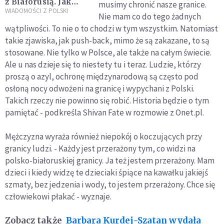
z Białorusią. Jak
musimy chronić nasze granice.
wyglądała ostatnia
WIADOMOŚCI Z POLSKI
Nie mam co do tego żadnych
noc?
wątpliwości. To nie o to chodzi w tym wszystkim. Natomiast
takie zjawiska, jak push-back, mimo że są zakazane, to są
stosowane. Nie tylko w Polsce, ale także na całym świecie.
Ale u nas dzieje się to niestety tu i teraz. Ludzie, którzy
proszą o azyl, ochronę międzynarodową są często pod
osłoną nocy odwożeni na granicę i wypychani z Polski.
Takich rzeczy nie powinno się robić. Historia będzie o tym
pamiętać - podkreśla Shivan Fate w rozmowie z Onet.pl.
Mężczyzna wyraża również niepokój o koczujących przy
granicy ludzi. - Każdy jest przerażony tym, co widzi na
polsko-białoruskiej granicy. Ja też jestem przerażony. Mam
dzieci i kiedy widzę te dzieciaki śpiące na kawałku jakiejś
szmaty, bez jedzenia i wody, to jestem przerażony. Chce się
człowiekowi płakać - wyznaje.
Zobacz także
Barbara Kurdej-Szatan wydała