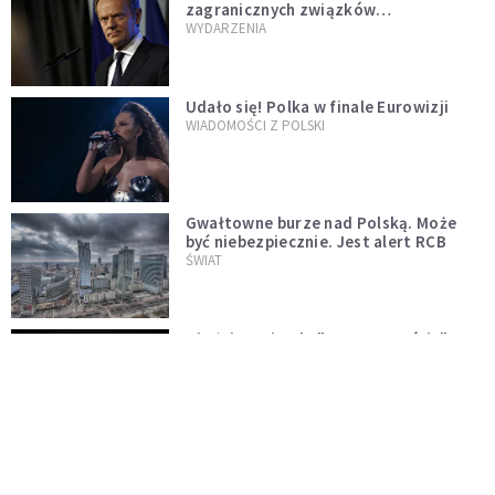
zagranicznych związków
jednopłciowych. "Państwo oblało ten
WYDARZENIA
test"
Udało się! Polka w finale Eurowizji
WIADOMOŚCI Z POLSKI
Gwałtowne burze nad Polską. Może
być niebezpiecznie. Jest alert RCB
ŚWIAT
Nie żyje gwiazda "Barw szczęścia".
"Mam nadzieję, że spotkała się już z
Bogiem, którego tak bardzo kochała"
WYDARZENIA