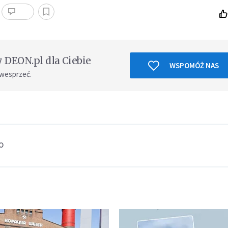
DEON.pl dla Ciebie
WSPOMÓŻ NAS
 wesprzeć.
o