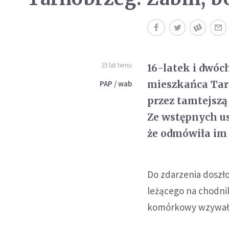
15 lat temu
16-latek i dwóc
mieszkańca Tar
PAP / wab
przez tamtejszą
Ze wstępnych ust
że odmówiła im 
Do zdarzenia doszło
leżącego na chodni
komórkowy wzywał po