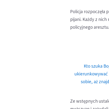
Policja rozpoczęła 
pijani. Każdy z nich
policyjnego aresztu
Kto szuka Bo
ukierunkowywać n
sobie, aż znaj
Ze wstępnych ustale
mężczyzn i zażądali