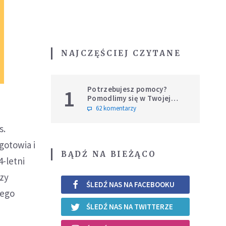
NAJCZĘŚCIEJ CZYTANE
Potrzebujesz pomocy?
1
Pomodlimy się w Twojej
intencji
62 komentarzy
s.
gotowia i
BĄDŹ NA BIEŻĄCO
-letni
rzy
ŚLEDŹ NAS NA FACEBOOKU
wego
ŚLEDŹ NAS NA TWITTERZE