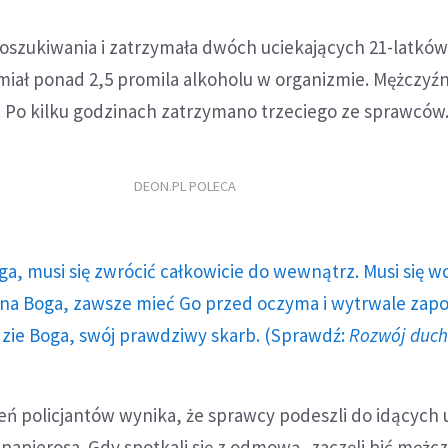
poszukiwania i zatrzymała dwóch uciekających 21-latków.
 miał ponad 2,5 promila alkoholu w organizmie. Mężczyźni 
. Po kilku godzinach zatrzymano trzeciego ze sprawców
DEON.PL POLECA
ga, musi się zwrócić całkowicie do wewnątrz. Musi się w
a Boga, zawsze mieć Go przed oczyma i wytrwale zap
dzie Boga, swój prawdziwy skarb. (Sprawdź:
Rozwój duc
ń policjantów wynika, że sprawcy podeszli do idących u
 papierosa. Gdy spotkali się z odmową, zaczęli bić mężcz