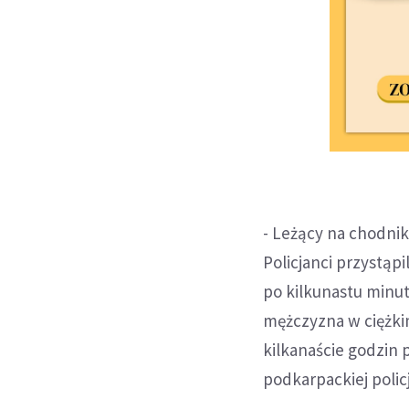
- Leżący na chodnik
Policjanci przystąp
po kilkunastu minu
mężczyzna w ciężkim
kilkanaście godzin 
podkarpackiej policj