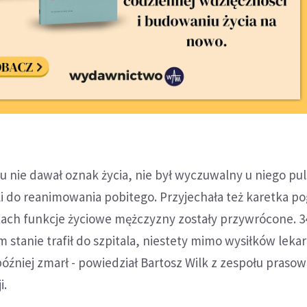
u nie dawał oznak życia, nie był wyczuwalny u niego pul
ili do reanimowania pobitego. Przyjechała też karetka po
tach funkcje życiowe mężczyzny zostały przywrócone. 34
 stanie trafił do szpitala, niestety mimo wysiłków leka
później zmarł - powiedział Bartosz Wilk z zespołu praso
i.