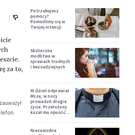
Potrzebujesz
pomocy?
Pomodlimy się w
Twojej intencji
icie
ych
Skuteczna
modlitwa w
eszcie.
sprawach trudnych
i beznadziejnych
ę za to,
W dzień odprawiał
Mszę, w nocy
prowadził drugie
 zauważył
życie. Przełożony
elefon
kazał mu opuścić
zakon
Niezawodna