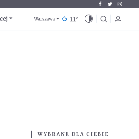
11
°
cej
Warszawa
WYBRANE DLA CIEBIE