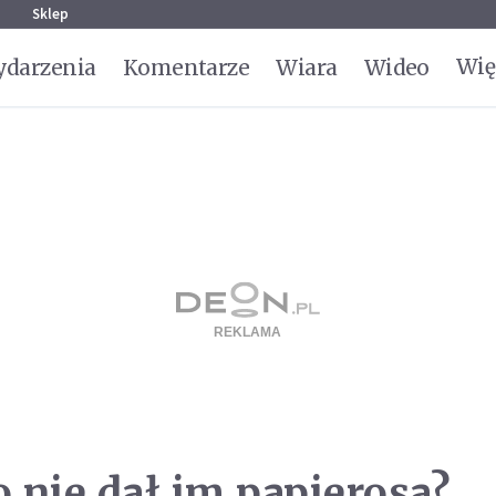
g
Sklep
Wię
darzenia
Komentarze
Wiara
Wideo
o nie dał im papierosa?