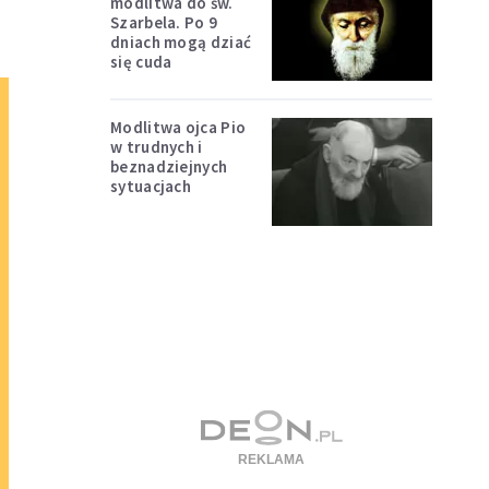
modlitwa do św.
Szarbela. Po 9
dniach mogą dziać
się cuda
Modlitwa ojca Pio
w trudnych i
beznadziejnych
sytuacjach