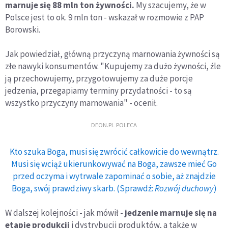
marnuje się 88 mln ton żywności.
My szacujemy, że w
Polsce jest to ok. 9 mln ton - wskazał w rozmowie z PAP
Borowski.
Jak powiedział, główną przyczyną marnowania żywności są
złe nawyki konsumentów. "Kupujemy za dużo żywności, źle
ją przechowujemy, przygotowujemy za duże porcje
jedzenia, przegapiamy terminy przydatności - to są
wszystko przyczyny marnowania" - ocenił.
DEON.PL POLECA
Kto szuka Boga, musi się zwrócić całkowicie do wewnątrz.
Musi się wciąż ukierunkowywać na Boga, zawsze mieć Go
przed oczyma i wytrwale zapominać o sobie, aż znajdzie
Boga, swój prawdziwy skarb. (Sprawdź:
Rozwój duchowy
)
W dalszej kolejności - jak mówił -
jedzenie marnuje się na
etapie produkcji
i dystrybucji produktów, a także w