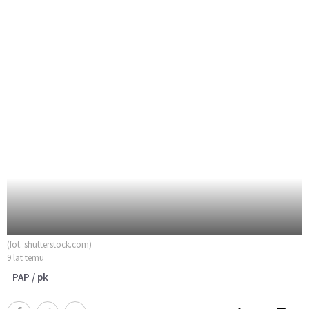
(fot. shutterstock.com)
9 lat temu
PAP / pk