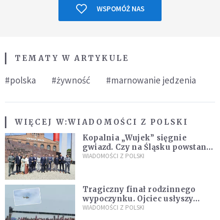
WSPOMÓŻ NAS
TEMATY W ARTYKULE
#polska
#żywność
#marnowanie jedzenia
WIĘCEJ W:
WIADOMOŚCI Z POLSKI
Kopalnia „Wujek” sięgnie
gwiazd. Czy na Śląsku powstanie
„Dolina Krzemowa”?
WIADOMOŚCI Z POLSKI
Tragiczny finał rodzinnego
wypoczynku. Ojciec usłyszy
zarzuty
WIADOMOŚCI Z POLSKI