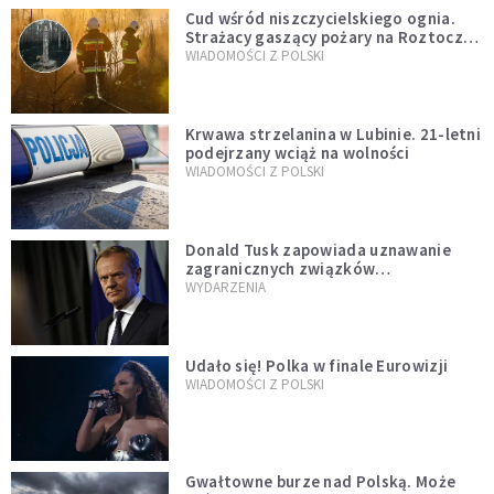
Cud wśród niszczycielskiego ognia.
Strażacy gaszący pożary na Roztoczu
opublikowali niezwykłe zdjęcie
WIADOMOŚCI Z POLSKI
Krwawa strzelanina w Lubinie. 21-letni
podejrzany wciąż na wolności
WIADOMOŚCI Z POLSKI
Donald Tusk zapowiada uznawanie
zagranicznych związków
jednopłciowych. "Państwo oblało ten
WYDARZENIA
test"
Udało się! Polka w finale Eurowizji
WIADOMOŚCI Z POLSKI
Gwałtowne burze nad Polską. Może