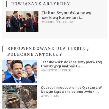
POWIĄZANE ARTYKUŁY
Halina Szymańska nową
szefową Kancelarii
Prezydenta
WIADOMOŚCI Z POLSKI
REKOMENDOWANE DLA CIEBIE /
POLECANE ARTYKUŁY
Trzaskowski: dokonaliśmy pierwszej
transkrypcji małżeństw
jednopłciowych. “Tak jak
WIADOMOŚCI Z POLSKI
zapowiadałem, bez zwłoki,
natychmiast”
Odszedł młodo, broniąc Ojczyzny. W
Nowym Sączu znaleziono zwłoki
mężczyzny z czasów potopu
WYDARZENIA
szwedzkiego