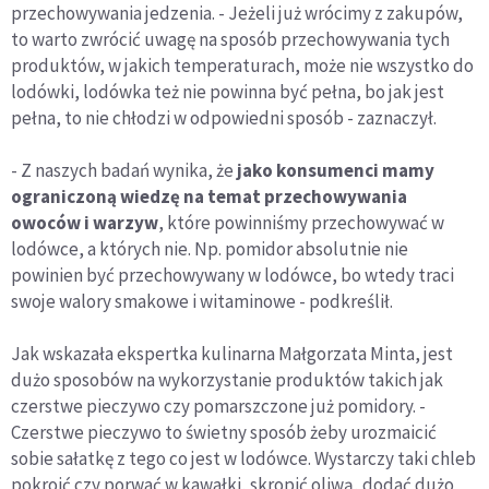
przechowywania jedzenia. - Jeżeli już wrócimy z zakupów,
to warto zwrócić uwagę na sposób przechowywania tych
produktów, w jakich temperaturach, może nie wszystko do
lodówki, lodówka też nie powinna być pełna, bo jak jest
pełna, to nie chłodzi w odpowiedni sposób - zaznaczył.
- Z naszych badań wynika, że
jako konsumenci mamy
ograniczoną wiedzę na temat przechowywania
owoców i warzyw
, które powinniśmy przechowywać w
lodówce, a których nie. Np. pomidor absolutnie nie
powinien być przechowywany w lodówce, bo wtedy traci
swoje walory smakowe i witaminowe - podkreślił.
Jak wskazała ekspertka kulinarna Małgorzata Minta, jest
dużo sposobów na wykorzystanie produktów takich jak
czerstwe pieczywo czy pomarszczone już pomidory. -
Czerstwe pieczywo to świetny sposób żeby urozmaicić
sobie sałatkę z tego co jest w lodówce. Wystarczy taki chleb
pokroić czy porwać w kawałki, skropić oliwą, dodać dużo