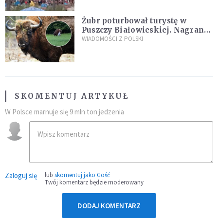
Żubr poturbował turystę w
Puszczy Białowieskiej. Nagranie
daje do myślenia
WIADOMOŚCI Z POLSKI
SKOMENTUJ ARTYKUŁ
W Polsce marnuje się 9 mln ton jedzenia
Zaloguj się
lub
skomentuj jako Gość
Twój komentarz będzie moderowany
DODAJ KOMENTARZ