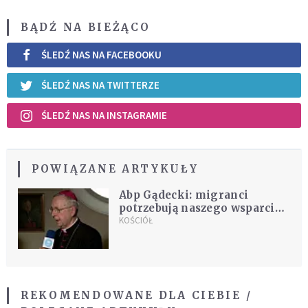
BĄDŹ NA BIEŻĄCO
ŚLEDŹ NAS NA FACEBOOKU
ŚLEDŹ NAS NA TWITTERZE
ŚLEDŹ NAS NA INSTAGRAMIE
POWIĄZANE ARTYKUŁY
Abp Gądecki: migranci
potrzebują naszego wsparcia
duchowego i materialnego
KOŚCIÓŁ
REKOMENDOWANE DLA CIEBIE /