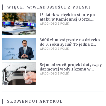
WIĘCEJ W:
WIADOMOŚCI Z POLSKI
15-latek w ciężkim stanie po
ataku w Kamiennej Górze.
Policja zatrzymała dwóch
WIADOMOŚCI Z POLSKI
nastolatków
3600 zł miesięcznie na dziecko
do 3. roku życia? To jedna z
propozycji programu "Rozwój
WIADOMOŚCI Z POLSKI
Plus"
Sejm odrzucił projekt dotyczący
darmowej wody z kranu w
restauracjach
WIADOMOŚCI Z POLSKI
SKOMENTUJ ARTYKUŁ