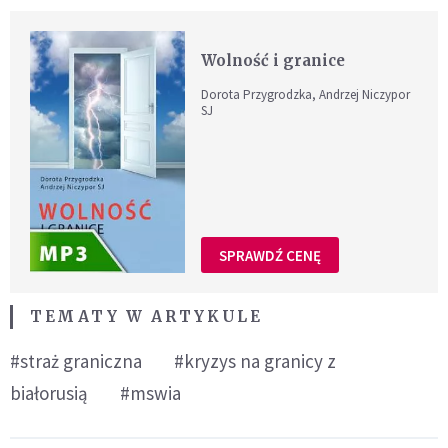
Wolność i granice
Dorota Przygrodzka, Andrzej Niczypor
SJ
SPRAWDŹ CENĘ
TEMATY W ARTYKULE
#straż graniczna
#kryzys na granicy z
białorusią
#mswia