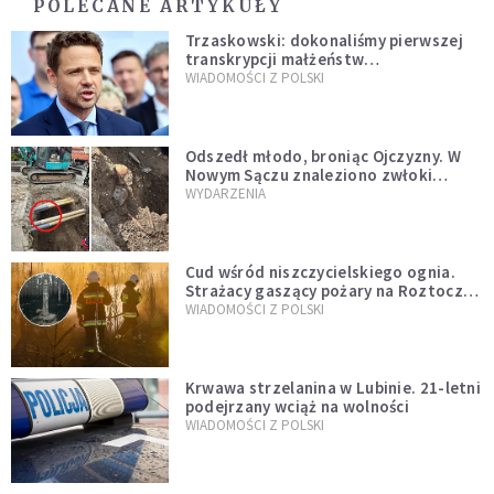
POLECANE ARTYKUŁY
Trzaskowski: dokonaliśmy pierwszej
transkrypcji małżeństw
jednopłciowych. “Tak jak
WIADOMOŚCI Z POLSKI
zapowiadałem, bez zwłoki,
natychmiast”
Odszedł młodo, broniąc Ojczyzny. W
Nowym Sączu znaleziono zwłoki
mężczyzny z czasów potopu
WYDARZENIA
szwedzkiego
Cud wśród niszczycielskiego ognia.
Strażacy gaszący pożary na Roztoczu
opublikowali niezwykłe zdjęcie
WIADOMOŚCI Z POLSKI
Krwawa strzelanina w Lubinie. 21-letni
podejrzany wciąż na wolności
WIADOMOŚCI Z POLSKI