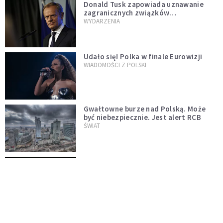
Donald Tusk zapowiada uznawanie
zagranicznych związków
jednopłciowych. "Państwo oblało ten
WYDARZENIA
test"
Udało się! Polka w finale Eurowizji
WIADOMOŚCI Z POLSKI
Gwałtowne burze nad Polską. Może
być niebezpiecznie. Jest alert RCB
ŚWIAT
Nie żyje gwiazda "Barw szczęścia".
"Mam nadzieję, że spotkała się już z
Bogiem, którego tak bardzo kochała"
WYDARZENIA