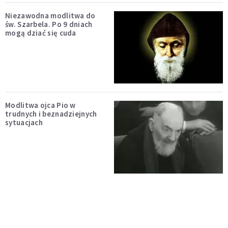
Niezawodna modlitwa do
św. Szarbela. Po 9 dniach
mogą dziać się cuda
Modlitwa ojca Pio w
trudnych i beznadziejnych
sytuacjach