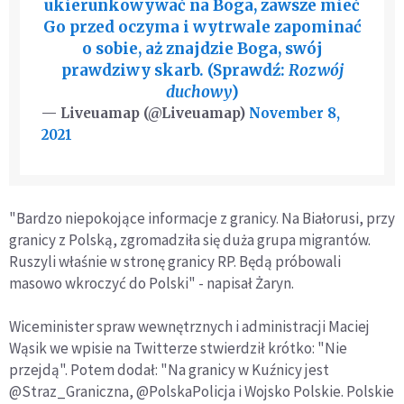
ukierunkowywać na Boga, zawsze mieć
Go przed oczyma i wytrwale zapominać
o sobie, aż znajdzie Boga, swój
prawdziwy skarb. (Sprawdź:
Rozwój
duchowy
)
— Liveuamap (@Liveuamap)
November 8,
2021
"Bardzo niepokojące informacje z granicy. Na Białorusi, przy
granicy z Polską, zgromadziła się duża grupa migrantów.
Ruszyli właśnie w stronę granicy RP. Będą próbowali
masowo wkroczyć do Polski" - napisał Żaryn.
Wiceminister spraw wewnętrznych i administracji Maciej
Wąsik we wpisie na Twitterze stwierdził krótko: "Nie
przejdą". Potem dodał: "Na granicy w Kuźnicy jest
@Straz_Graniczna, @PolskaPolicja i Wojsko Polskie. Polskie