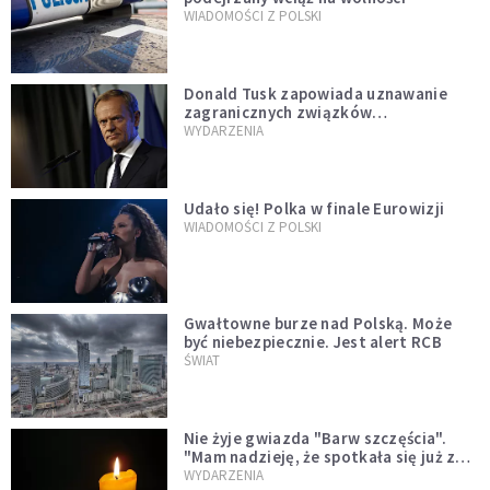
WIADOMOŚCI Z POLSKI
Donald Tusk zapowiada uznawanie
zagranicznych związków
jednopłciowych. "Państwo oblało ten
WYDARZENIA
test"
Udało się! Polka w finale Eurowizji
WIADOMOŚCI Z POLSKI
Gwałtowne burze nad Polską. Może
być niebezpiecznie. Jest alert RCB
ŚWIAT
Nie żyje gwiazda "Barw szczęścia".
"Mam nadzieję, że spotkała się już z
Bogiem, którego tak bardzo kochała"
WYDARZENIA