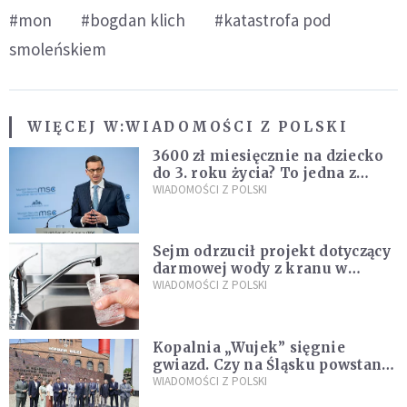
#mon
#bogdan klich
#katastrofa pod
smoleńskiem
WIĘCEJ W:
WIADOMOŚCI Z POLSKI
3600 zł miesięcznie na dziecko
do 3. roku życia? To jedna z
propozycji programu "Rozwój
WIADOMOŚCI Z POLSKI
Plus"
Sejm odrzucił projekt dotyczący
darmowej wody z kranu w
restauracjach
WIADOMOŚCI Z POLSKI
Kopalnia „Wujek” sięgnie
gwiazd. Czy na Śląsku powstanie
„Dolina Krzemowa”?
WIADOMOŚCI Z POLSKI