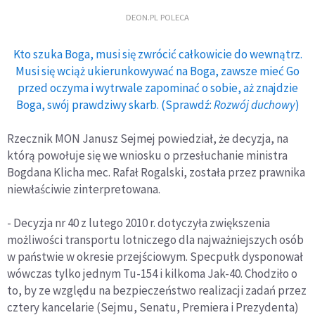
DEON.PL POLECA
Kto szuka Boga, musi się zwrócić całkowicie do wewnątrz.
Musi się wciąż ukierunkowywać na Boga, zawsze mieć Go
przed oczyma i wytrwale zapominać o sobie, aż znajdzie
Boga, swój prawdziwy skarb. (Sprawdź:
Rozwój duchowy
)
Rzecznik MON Janusz Sejmej powiedział, że decyzja, na
którą powołuje się we wniosku o przesłuchanie ministra
Bogdana Klicha mec. Rafał Rogalski, została przez prawnika
niewłaściwie zinterpretowana.
- Decyzja nr 40 z lutego 2010 r. dotyczyła zwiększenia
możliwości transportu lotniczego dla najważniejszych osób
w państwie w okresie przejściowym. Specpułk dysponował
wówczas tylko jednym Tu-154 i kilkoma Jak-40. Chodziło o
to, by ze względu na bezpieczeństwo realizacji zadań przez
cztery kancelarie (Sejmu, Senatu, Premiera i Prezydenta)