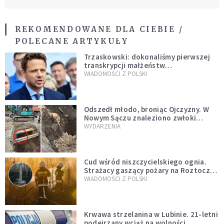
REKOMENDOWANE DLA CIEBIE /
POLECANE ARTYKUŁY
Trzaskowski: dokonaliśmy pierwszej
transkrypcji małżeństw
jednopłciowych. “Tak jak
WIADOMOŚCI Z POLSKI
zapowiadałem, bez zwłoki,
natychmiast”
Odszedł młodo, broniąc Ojczyzny. W
Nowym Sączu znaleziono zwłoki
mężczyzny z czasów potopu
WYDARZENIA
szwedzkiego
Cud wśród niszczycielskiego ognia.
Strażacy gaszący pożary na Roztoczu
opublikowali niezwykłe zdjęcie
WIADOMOŚCI Z POLSKI
Krwawa strzelanina w Lubinie. 21-letni
podejrzany wciąż na wolności