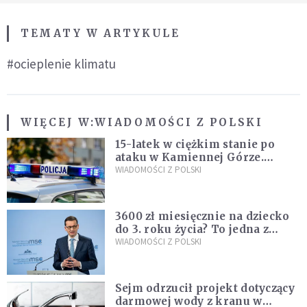
TEMATY W ARTYKULE
#ocieplenie klimatu
WIĘCEJ W:
WIADOMOŚCI Z POLSKI
15-latek w ciężkim stanie po
ataku w Kamiennej Górze.
Policja zatrzymała dwóch
WIADOMOŚCI Z POLSKI
nastolatków
3600 zł miesięcznie na dziecko
do 3. roku życia? To jedna z
propozycji programu "Rozwój
WIADOMOŚCI Z POLSKI
Plus"
Sejm odrzucił projekt dotyczący
darmowej wody z kranu w