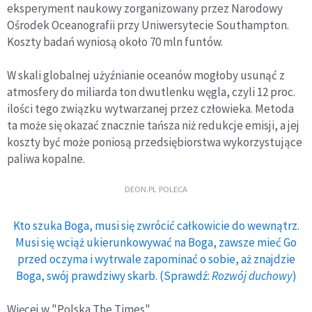
eksperyment naukowy zorganizowany przez Narodowy
Ośrodek Oceanografii przy Uniwersytecie Southampton.
Koszty badań wyniosą około 70 mln funtów.
W skali globalnej użyźnianie oceanów mogłoby usunąć z
atmosfery do miliarda ton dwutlenku węgla, czyli 12 proc.
ilości tego związku wytwarzanej przez człowieka. Metoda
ta może się okazać znacznie tańsza niż redukcje emisji, a jej
koszty być może poniosą przedsiębiorstwa wykorzystujące
paliwa kopalne.
DEON.PL POLECA
Kto szuka Boga, musi się zwrócić całkowicie do wewnątrz.
Musi się wciąż ukierunkowywać na Boga, zawsze mieć Go
przed oczyma i wytrwale zapominać o sobie, aż znajdzie
Boga, swój prawdziwy skarb. (Sprawdź:
Rozwój duchowy
)
Więcej w "Polska The Times".