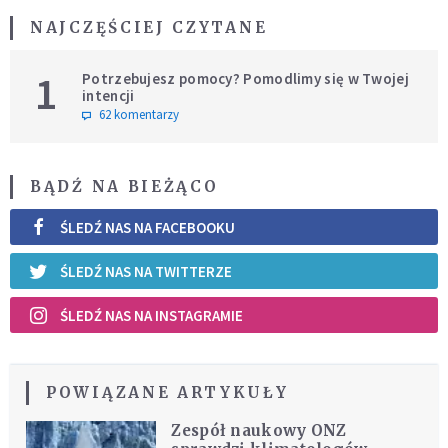
NAJCZĘŚCIEJ CZYTANE
1
Potrzebujesz pomocy? Pomodlimy się w Twojej
intencji
62 komentarzy
BĄDŹ NA BIEŻĄCO
ŚLEDŹ NAS NA FACEBOOKU
ŚLEDŹ NAS NA TWITTERZE
ŚLEDŹ NAS NA INSTAGRAMIE
POWIĄZANE ARTYKUŁY
Zespół naukowy ONZ