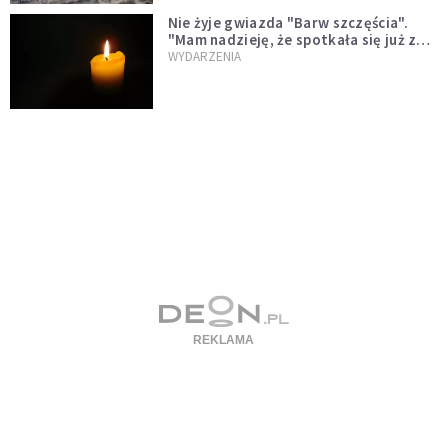
Nie żyje gwiazda "Barw szczęścia".
"Mam nadzieję, że spotkała się już z
Bogiem, którego tak bardzo kochała"
WYDARZENIA