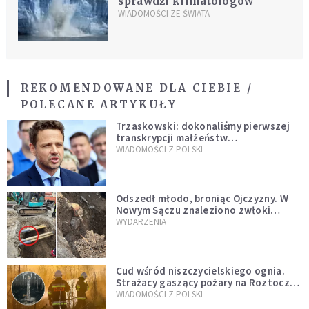
sprawdzi klimatologów
WIADOMOŚCI ZE ŚWIATA
REKOMENDOWANE DLA CIEBIE /
POLECANE ARTYKUŁY
Trzaskowski: dokonaliśmy pierwszej
transkrypcji małżeństw
jednopłciowych. “Tak jak
WIADOMOŚCI Z POLSKI
zapowiadałem, bez zwłoki,
natychmiast”
Odszedł młodo, broniąc Ojczyzny. W
Nowym Sączu znaleziono zwłoki
mężczyzny z czasów potopu
WYDARZENIA
szwedzkiego
Cud wśród niszczycielskiego ognia.
Strażacy gaszący pożary na Roztoczu
opublikowali niezwykłe zdjęcie
WIADOMOŚCI Z POLSKI