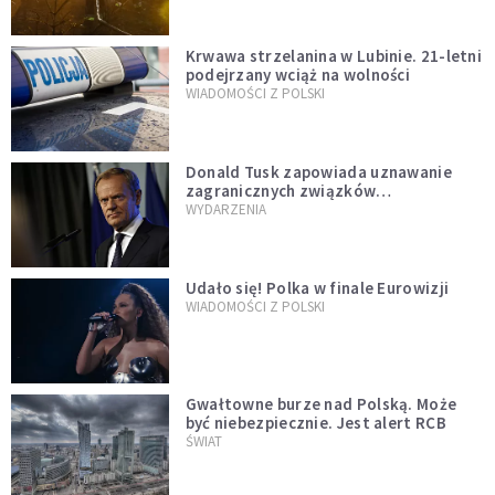
Krwawa strzelanina w Lubinie. 21-letni
podejrzany wciąż na wolności
WIADOMOŚCI Z POLSKI
Donald Tusk zapowiada uznawanie
zagranicznych związków
jednopłciowych. "Państwo oblało ten
WYDARZENIA
test"
Udało się! Polka w finale Eurowizji
WIADOMOŚCI Z POLSKI
Gwałtowne burze nad Polską. Może
być niebezpiecznie. Jest alert RCB
ŚWIAT