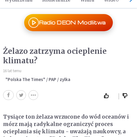
Radio DEON Modlitwa
Żelazo zatrzyma ocieplenie
klimatu?
16 lat temu
"Polska The Times" / PAP / zylka
Tysiące ton żelaza wrzucone do wód oceanów i
mórz mają radykalne ograniczyć proces
ocieplania się klimatu - uważają naukowcy, a