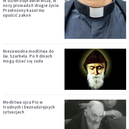
W dzień odprawiał Mszę, w
nocy prowadził drugie życie.
Przełożony kazał mu
opuścić zakon
Niezawodna modlitwa do
św. Szarbela. Po 9 dniach
mogą dziać się cuda
Modlitwa ojca Pio w
trudnych i beznadziejnych
sytuacjach