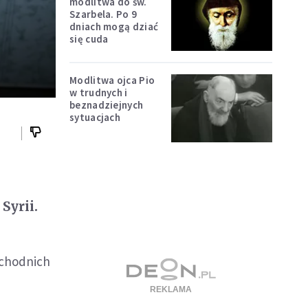
modlitwa do św.
Szarbela. Po 9
dniach mogą dziać
się cuda
Modlitwa ojca Pio
w trudnych i
beznadziejnych
sytuacjach
Syrii.
schodnich