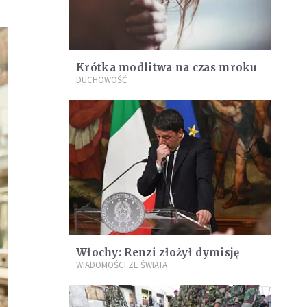
Krótka modlitwa na czas mroku
DUCHOWOŚĆ
Włochy: Renzi złożył dymisję
WIADOMOŚCI ZE ŚWIATA