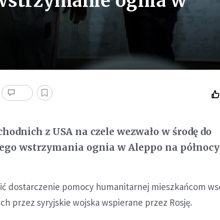
 wstrzymanie ognia w
chodnich z USA na czele wezwało w środę do
go wstrzymania ognia w Aleppo na północy 
ić dostarczenie pomocy humanitarnej mieszkańcom w
ch przez syryjskie wojska wspierane przez Rosję.