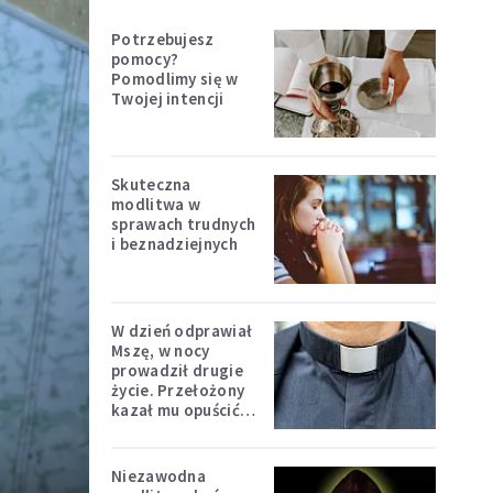
Potrzebujesz
pomocy?
Pomodlimy się w
Twojej intencji
Skuteczna
modlitwa w
sprawach trudnych
i beznadziejnych
W dzień odprawiał
Mszę, w nocy
prowadził drugie
życie. Przełożony
kazał mu opuścić
zakon
Niezawodna