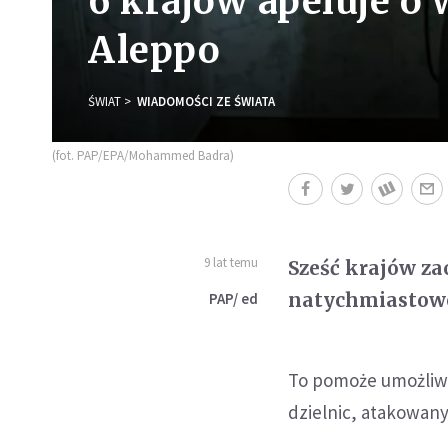
6 krajow apeluje o
Aleppo
ŚWIAT
WIADOMOŚCI ZE ŚWIATA
(fot. PAP/EPA/Mohammed Badra)
9 lat temu
Sześć krajów za
natychmiastowe
PAP/ ed
To pomoże umożliw
dzielnic, atakowany