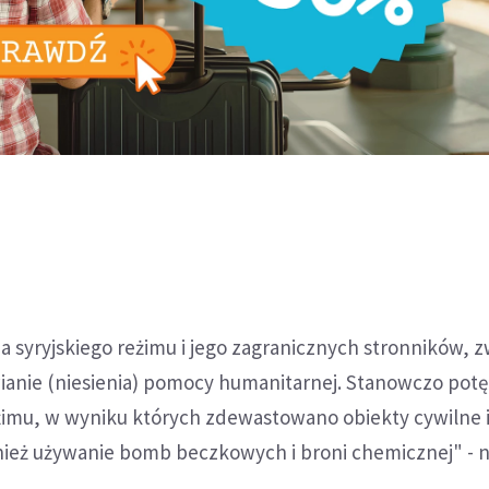
a syryjskiego reżimu i jego zagranicznych stronników, 
iwianie (niesienia) pomocy humanitarnej. Stanowczo pot
eżimu, w wyniku których zdewastowano obiekty cywilne 
ież używanie bomb beczkowych i broni chemicznej" - n