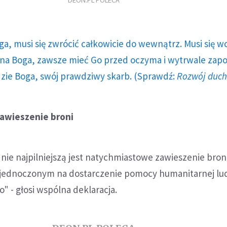
DEON.PL POLECA
ga, musi się zwrócić całkowicie do wewnątrz. Musi się w
a Boga, zawsze mieć Go przed oczyma i wytrwale zap
dzie Boga, swój prawdziwy skarb. (Sprawdź:
Rozwój duc
 zawieszenie broni
ie najpilniejszą jest natychmiastowe zawieszenie broni
jednoczonym na dostarczenie pomocy humanitarnej lu
 - głosi wspólna deklaracja.