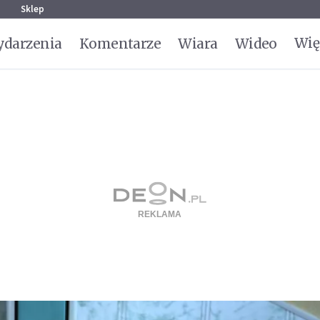
g
Sklep
Wię
darzenia
Komentarze
Wiara
Wideo