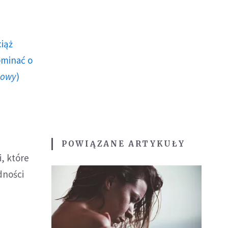
ciąż
ominać o
howy
)
POWIĄZANE ARTYKUŁY
, które
dności