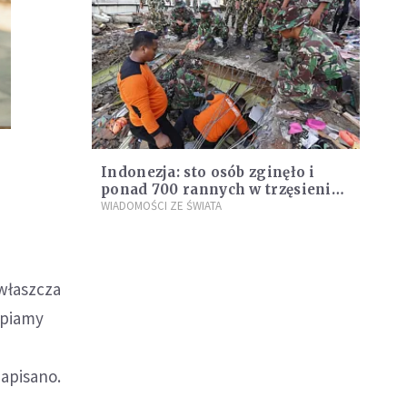
Indonezja: sto osób zginęło i
ponad 700 rannych w trzęsieniu
ziemi
WIADOMOŚCI ZE ŚWIATA
zwłaszcza
ępiamy
i
apisano.