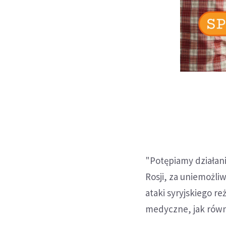
"Potępiamy działani
Rosji, za uniemożl
ataki syryjskiego r
medyczne, jak równ