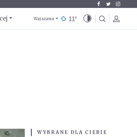
11
°
cej
Warszawa
WYBRANE DLA CIEBIE