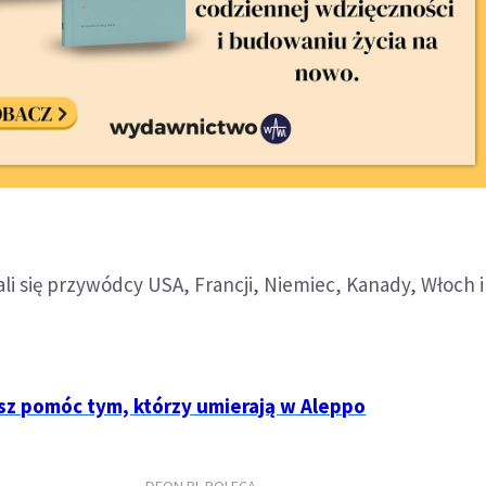
i się przywódcy USA, Francji, Niemiec, Kanady, Włoch i 
sz pomóc tym, którzy umierają w Aleppo