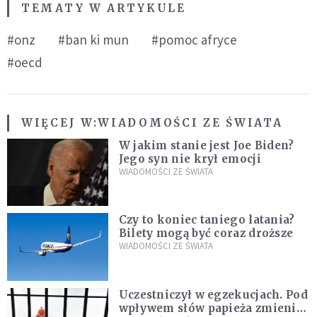
TEMATY W ARTYKULE
#onz
#ban ki mun
#pomoc afryce
#oecd
WIĘCEJ W:
WIADOMOŚCI ZE ŚWIATA
W jakim stanie jest Joe Biden?
Jego syn nie krył emocji
WIADOMOŚCI ZE ŚWIATA
Czy to koniec taniego latania?
Bilety mogą być coraz droższe
WIADOMOŚCI ZE ŚWIATA
Uczestniczył w egzekucjach. Pod
wpływem słów papieża zmienił