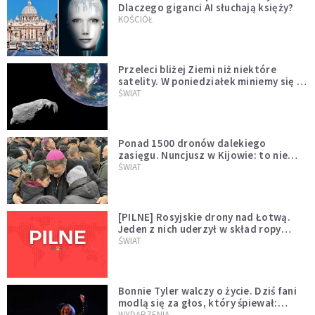
Dlaczego giganci AI słuchają księży?
KOŚCIÓŁ
Przeleci bliżej Ziemi niż niektóre
satelity. W poniedziałek miniemy się z
asteroidą, która poprzedzi znacznie
ŚWIAT
większego "gościa"
Ponad 1500 dronów dalekiego
zasięgu. Nuncjusz w Kijowie: to nie
wygląda na wolę zakończenia wojny
ŚWIAT
[PILNE] Rosyjskie drony nad Łotwą.
Jeden z nich uderzył w skład ropy
naftowej
ŚWIAT
Bonnie Tyler walczy o życie. Dziś fani
modlą się za głos, który śpiewał:
"Lord, help me"
WYDARZENIA