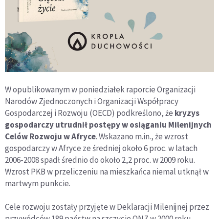
W opublikowanym w poniedziałek raporcie Organizacji
Narodów Zjednoczonych i Organizacji Współpracy
Gospodarczej i Rozwoju (OECD) podkreślono, że
kryzys
gospodarczy utrudnił postępy w osiąganiu Milenijnych
Celów Rozwoju w Afryce
. Wskazano m.in., że wzrost
gospodarczy w Afryce ze średniej około 6 proc. w latach
2006-2008 spadł średnio do około 2,2 proc. w 2009 roku.
Wzrost PKB w przeliczeniu na mieszkańca niemal utknął w
martwym punkcie.
Cele rozwoju zostały przyjęte w Deklaracji Milenijnej przez
przywódców 189 państw na szczycie ONZ w 2000 roku.