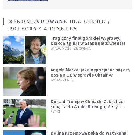
REKOMENDOWANE DLA CIEBIE /
POLECANE ARTYKUŁY
Tragiczny finał górskiej wyprawy.
Diakon zginął w ataku niedźwiedzia
WIADOMOŚCI ZE ŚWIATA
Angela Merkel jako negocjator między
Rosją a UE w sprawie Ukrainy?
WYDARZENIA
Donald Trump w Chinach. Zabrał ze
sobą szefa Apple, Boeinga, Mety i
Muska
ŚWIAT
Dolina Krzemowa puka do Watykanu.