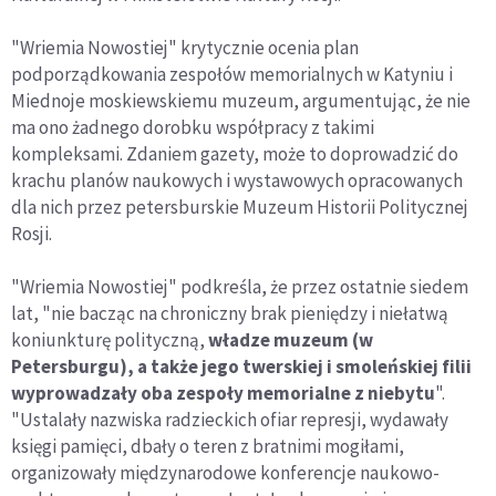
"Wriemia Nowostiej" krytycznie ocenia plan
podporządkowania zespołów memorialnych w Katyniu i
Miednoje moskiewskiemu muzeum, argumentując, że nie
ma ono żadnego dorobku współpracy z takimi
kompleksami. Zdaniem gazety, może to doprowadzić do
krachu planów naukowych i wystawowych opracowanych
dla nich przez petersburskie Muzeum Historii Politycznej
Rosji.
"Wriemia Nowostiej" podkreśla, że przez ostatnie siedem
lat, "nie bacząc na chroniczny brak pieniędzy i niełatwą
koniunkturę polityczną,
władze muzeum (w
Petersburgu), a także jego twerskiej i smoleńskiej filii
wyprowadzały oba zespoły memorialne z niebytu
".
"Ustalały nazwiska radzieckich ofiar represji, wydawały
księgi pamięci, dbały o teren z bratnimi mogiłami,
organizowały międzynarodowe konferencje naukowo-