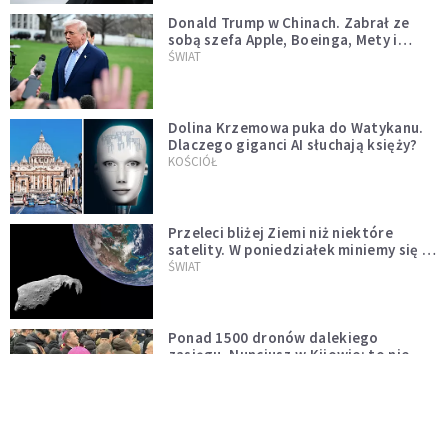
Donald Trump w Chinach. Zabrał ze
sobą szefa Apple, Boeinga, Mety i
Muska
ŚWIAT
Dolina Krzemowa puka do Watykanu.
Dlaczego giganci AI słuchają księży?
KOŚCIÓŁ
Przeleci bliżej Ziemi niż niektóre
satelity. W poniedziałek miniemy się z
asteroidą, która poprzedzi znacznie
ŚWIAT
większego "gościa"
Ponad 1500 dronów dalekiego
zasięgu. Nuncjusz w Kijowie: to nie
wygląda na wolę zakończenia wojny
ŚWIAT
[PILNE] Rosyjskie drony nad Łotwą.