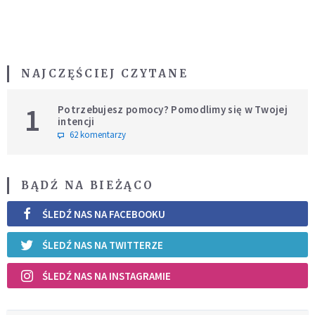
NAJCZĘŚCIEJ CZYTANE
1
Potrzebujesz pomocy? Pomodlimy się w Twojej
intencji
62 komentarzy
BĄDŹ NA BIEŻĄCO
ŚLEDŹ NAS NA FACEBOOKU
ŚLEDŹ NAS NA TWITTERZE
ŚLEDŹ NAS NA INSTAGRAMIE