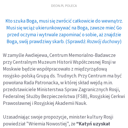
DEON.PL POLECA
Kto szuka Boga, musi się zwrócić całkowicie do wewnątrz.
Musi się wciąż ukierunkowywać na Boga, zawsze mieć Go
przed oczyma i wytrwale zapominać o sobie, aż znajdzie
Boga, swój prawdziwy skarb. (Sprawdź:
Rozwój duchowy
)
W zamyśle Awdiejewa, Centrum Memorialno-Badawcze
przy Centralnym Muzeum Historii Współczesnej Rosji w
Moskwie będzie współpracowało z międzyrządową
rosyjsko-polską Grupą ds. Trudnych. Przy Centrum ma być
powołana Rada Patronacka, w której skład wejdą m.in.
przedstawiciele Ministerstwa Spraw Zagranicznych Rosji,
Federalnej Służby Bezpieczeństwa (FSB), Rosyjskiej Cerkwi
Prawosławnej i Rosyjskiej Akademii Nauk.
Uzasadniając swoje propozycje, minister kultury Rosji
powiedział "Wriemia Nowostiej", że
"Katyń uzyskał