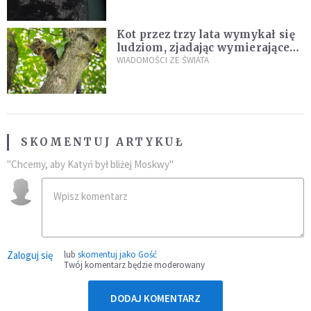
Kot przez trzy lata wymykał się
ludziom, zjadając wymierające
kaczki. W końcu popełnił
WIADOMOŚCI ZE ŚWIATA
fatalny błąd
SKOMENTUJ ARTYKUŁ
"Chcemy, aby Katyń był bliżej Moskwy"
Zaloguj się
lub
skomentuj jako Gość
Twój komentarz będzie moderowany
DODAJ KOMENTARZ