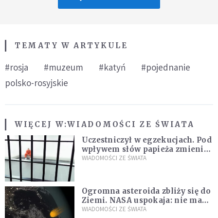
TEMATY W ARTYKULE
#rosja
#muzeum
#katyń
#pojednanie
polsko-rosyjskie
WIĘCEJ W:
WIADOMOŚCI ZE ŚWIATA
Uczestniczył w egzekucjach. Pod
wpływem słów papieża zmienił
zdanie
WIADOMOŚCI ZE ŚWIATA
Ogromna asteroida zbliży się do
Ziemi. NASA uspokaja: nie ma
zagrożenia
WIADOMOŚCI ZE ŚWIATA