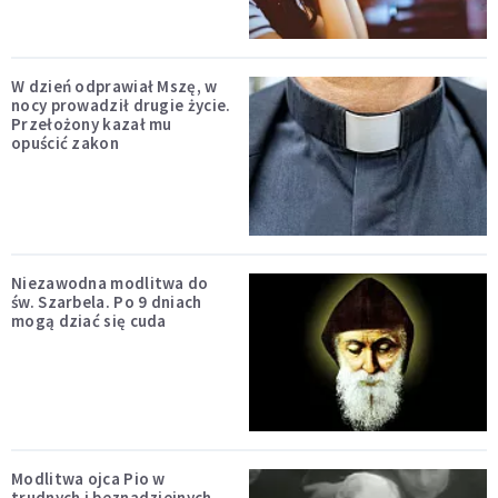
W dzień odprawiał Mszę, w
nocy prowadził drugie życie.
Przełożony kazał mu
opuścić zakon
Niezawodna modlitwa do
św. Szarbela. Po 9 dniach
mogą dziać się cuda
Modlitwa ojca Pio w
trudnych i beznadziejnych