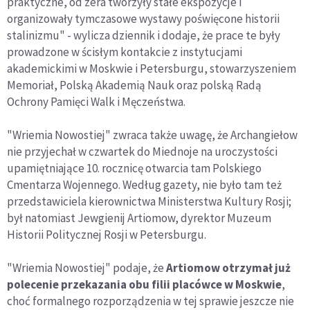
praktyczne, od zera tworzyły stałe ekspozycje i
organizowały tymczasowe wystawy poświęcone historii
stalinizmu" - wylicza dziennik i dodaje, że prace te były
prowadzone w ścisłym kontakcie z instytucjami
akademickimi w Moskwie i Petersburgu, stowarzyszeniem
Memoriał, Polską Akademią Nauk oraz polską Radą
Ochrony Pamięci Walk i Męczeństwa.
"Wriemia Nowostiej" zwraca także uwagę, że Archangiełow
nie przyjechał w czwartek do Miednoje na uroczystości
upamiętniające 10. rocznicę otwarcia tam Polskiego
Cmentarza Wojennego. Według gazety, nie było tam też
przedstawiciela kierownictwa Ministerstwa Kultury Rosji;
był natomiast Jewgienij Artiomow, dyrektor Muzeum
Historii Politycznej Rosji w Petersburgu.
"Wriemia Nowostiej" podaje, że
Artiomow otrzymał już
polecenie przekazania obu filii placówce w Moskwie
,
choć formalnego rozporządzenia w tej sprawie jeszcze nie