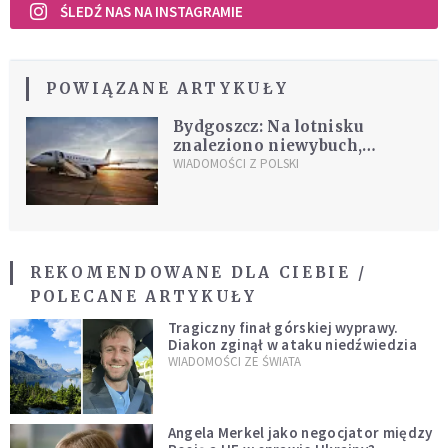
ŚLEDŹ NAS NA INSTAGRAMIE
POWIĄZANE ARTYKUŁY
Bydgoszcz: Na lotnisku
znaleziono niewybuch,
wstrzymane operacje zostają
WIADOMOŚCI Z POLSKI
przywrócone
REKOMENDOWANE DLA CIEBIE /
POLECANE ARTYKUŁY
Tragiczny finał górskiej wyprawy.
Diakon zginął w ataku niedźwiedzia
WIADOMOŚCI ZE ŚWIATA
Angela Merkel jako negocjator między