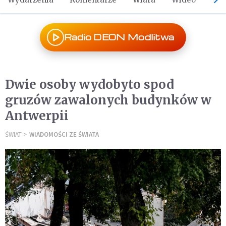
Radio DEON Modlitwa
Dwie osoby wydobyto spod
gruzów zawalonych budynków w
Antwerpii
ŚWIAT
WIADOMOŚCI ZE ŚWIATA