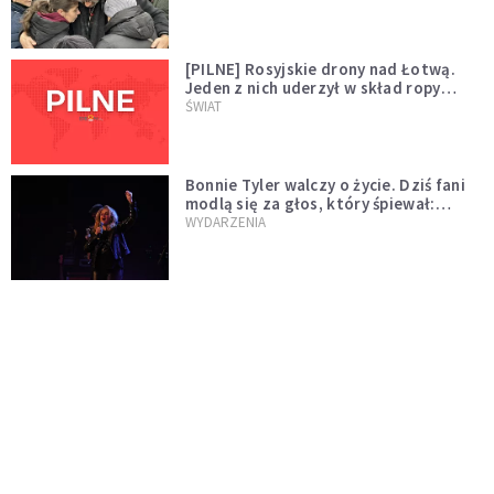
[PILNE] Rosyjskie drony nad Łotwą.
Jeden z nich uderzył w skład ropy
naftowej
ŚWIAT
Bonnie Tyler walczy o życie. Dziś fani
modlą się za głos, który śpiewał:
"Lord, help me"
WYDARZENIA