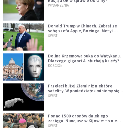
Rosją a UE w sprawie Ukrainy?
WYDARZENIA
Donald Trump w Chinach. Zabrał ze
sobą szefa Apple, Boeinga, Mety i
Muska
ŚWIAT
Dolina Krzemowa puka do Watykanu.
Dlaczego giganci AI słuchają księży?
KOŚCIÓŁ
Przeleci bliżej Ziemi niż niektóre
satelity. W poniedziałek miniemy się z
asteroidą, która poprzedzi znacznie
ŚWIAT
większego "gościa"
Ponad 1500 dronów dalekiego
zasięgu. Nuncjusz w Kijowie: to nie
wygląda na wolę zakończenia wojny
ŚWIAT