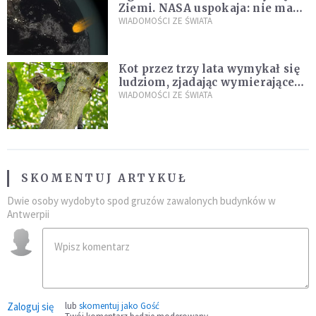
Ziemi. NASA uspokaja: nie ma
zagrożenia
WIADOMOŚCI ZE ŚWIATA
Kot przez trzy lata wymykał się
ludziom, zjadając wymierające
kaczki. W końcu popełnił
WIADOMOŚCI ZE ŚWIATA
fatalny błąd
SKOMENTUJ ARTYKUŁ
Dwie osoby wydobyto spod gruzów zawalonych budynków w
Antwerpii
Zaloguj się
lub
skomentuj jako Gość