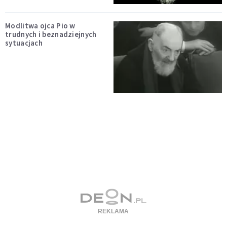
Modlitwa ojca Pio w
trudnych i beznadziejnych
sytuacjach