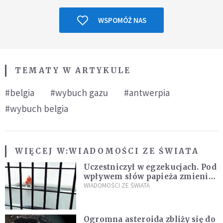
WSPOMÓŻ NAS
TEMATY W ARTYKULE
#belgia
#wybuch gazu
#antwerpia
#wybuch belgia
WIĘCEJ W:
WIADOMOŚCI ZE ŚWIATA
Uczestniczył w egzekucjach. Pod
wpływem słów papieża zmienił
zdanie
WIADOMOŚCI ZE ŚWIATA
Ogromna asteroida zbliży się do