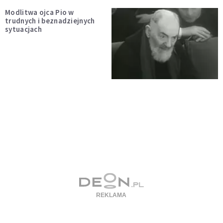
Modlitwa ojca Pio w
trudnych i beznadziejnych
sytuacjach