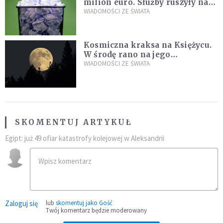
milion euro. Służby ruszyły na
poszukiwania
WIADOMOŚCI ZE ŚWIATA
Kosmiczna kraksa na Księżycu.
W środę rano na jego
powierzchni dojdzie do
WIADOMOŚCI ZE ŚWIATA
niezwykłego zdarzenia
SKOMENTUJ ARTYKUŁ
Egipt: już 49 ofiar katastrofy kolejowej w Aleksandrii
Zaloguj się
lub
skomentuj jako Gość
Twój komentarz będzie moderowany