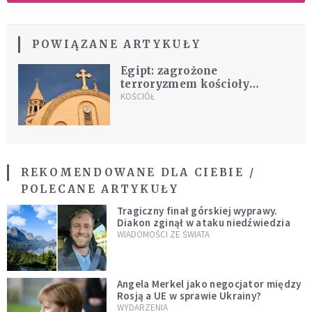
POWIĄZANE ARTYKUŁY
Egipt: zagrożone
terroryzmem kościoły
ograniczają działalność
KOŚCIÓŁ
REKOMENDOWANE DLA CIEBIE /
POLECANE ARTYKUŁY
Tragiczny finał górskiej wyprawy.
Diakon zginął w ataku niedźwiedzia
WIADOMOŚCI ZE ŚWIATA
Angela Merkel jako negocjator między
Rosją a UE w sprawie Ukrainy?
WYDARZENIA