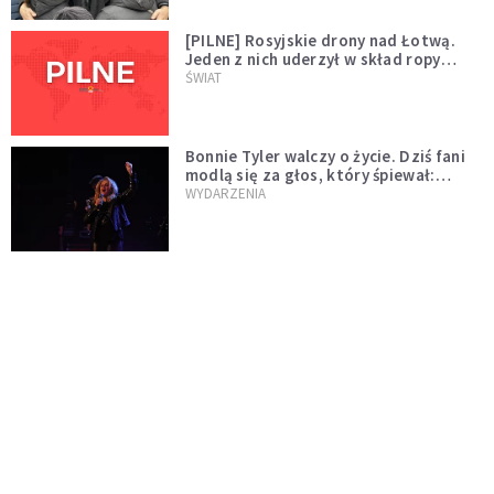
[PILNE] Rosyjskie drony nad Łotwą.
Jeden z nich uderzył w skład ropy
naftowej
ŚWIAT
Bonnie Tyler walczy o życie. Dziś fani
modlą się za głos, który śpiewał:
"Lord, help me"
WYDARZENIA