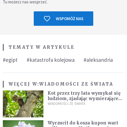
Tu możesz nas wesprzeć.
WSPOMÓŻ NAS
TEMATY W ARTYKULE
#egipt
#katastrofa kolejowa
#aleksandria
WIĘCEJ W:
WIADOMOŚCI ZE ŚWIATA
Kot przez trzy lata wymykał się
ludziom, zjadając wymierające
kaczki. W końcu popełnił
WIADOMOŚCI ZE ŚWIATA
fatalny błąd
Wyrzucił do kosza kupon wart