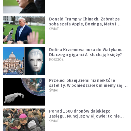
Donald Trump w Chinach. Zabrał ze
sobą szefa Apple, Boeinga, Mety i
Muska
ŚWIAT
Dolina Krzemowa puka do Watykanu.
Dlaczego giganci AI słuchają księży?
KOŚCIÓŁ
Przeleci bliżej Ziemi niż niektóre
satelity. W poniedziałek miniemy się z
asteroidą, która poprzedzi znacznie
ŚWIAT
większego "gościa"
Ponad 1500 dronów dalekiego
zasięgu. Nuncjusz w Kijowie: to nie
wygląda na wolę zakończenia wojny
ŚWIAT