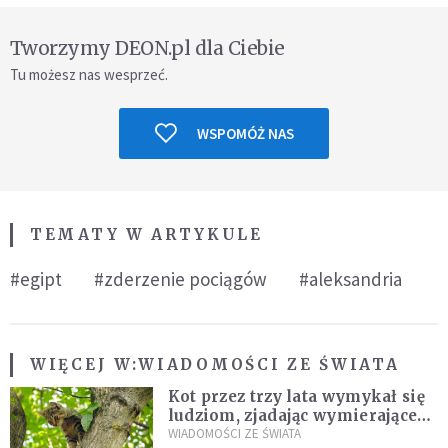
Tworzymy DEON.pl dla Ciebie
Tu możesz nas wesprzeć.
WSPOMÓŻ NAS
TEMATY W ARTYKULE
#egipt
#zderzenie pociągów
#aleksandria
WIĘCEJ W:
WIADOMOŚCI ZE ŚWIATA
Kot przez trzy lata wymykał się
ludziom, zjadając wymierające
kaczki. W końcu popełnił
WIADOMOŚCI ZE ŚWIATA