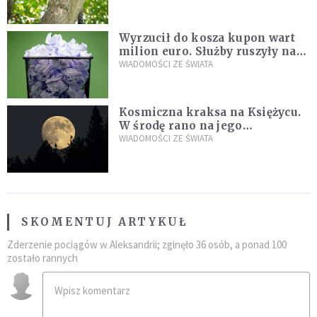
fatalny błąd
Wyrzucił do kosza kupon wart
milion euro. Służby ruszyły na
poszukiwania
WIADOMOŚCI ZE ŚWIATA
Kosmiczna kraksa na Księżycu.
W środę rano na jego
powierzchni dojdzie do
WIADOMOŚCI ZE ŚWIATA
niezwykłego zdarzenia
SKOMENTUJ ARTYKUŁ
Zderzenie pociągów w Aleksandrii; zginęło 36 osób, a ponad 100
zostało rannych