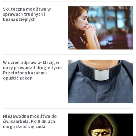
Skuteczna modlitwa w
sprawach trudnych i
beznadziejnych
W dzień odprawiał Mszę, w
nocy prowadził drugie życie.
Przełożony kazał mu
opuścić zakon
Niezawodna modlitwa do
św. Szarbela. Po 9 dniach
mogą dziać się cuda