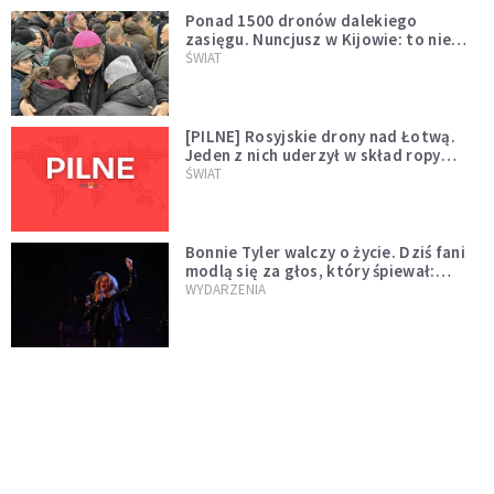
Ponad 1500 dronów dalekiego
zasięgu. Nuncjusz w Kijowie: to nie
wygląda na wolę zakończenia wojny
ŚWIAT
[PILNE] Rosyjskie drony nad Łotwą.
Jeden z nich uderzył w skład ropy
naftowej
ŚWIAT
Bonnie Tyler walczy o życie. Dziś fani
modlą się za głos, który śpiewał:
"Lord, help me"
WYDARZENIA