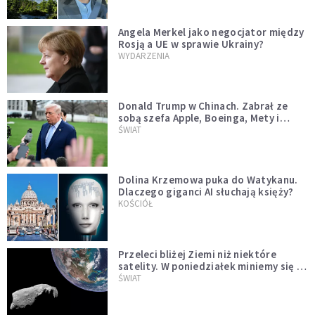
Angela Merkel jako negocjator między
Rosją a UE w sprawie Ukrainy?
WYDARZENIA
Donald Trump w Chinach. Zabrał ze
sobą szefa Apple, Boeinga, Mety i
Muska
ŚWIAT
Dolina Krzemowa puka do Watykanu.
Dlaczego giganci AI słuchają księży?
KOŚCIÓŁ
Przeleci bliżej Ziemi niż niektóre
satelity. W poniedziałek miniemy się z
asteroidą, która poprzedzi znacznie
ŚWIAT
większego "gościa"