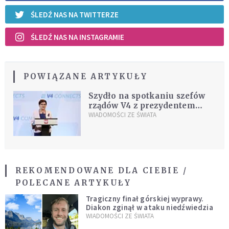
ŚLEDŹ NAS NA TWITTERZE
ŚLEDŹ NAS NA INSTAGRAMIE
POWIĄZANE ARTYKUŁY
Szydło na spotkaniu szefów
rządów V4 z prezydentem
Egiptu
WIADOMOŚCI ZE ŚWIATA
REKOMENDOWANE DLA CIEBIE /
POLECANE ARTYKUŁY
Tragiczny finał górskiej wyprawy.
Diakon zginął w ataku niedźwiedzia
WIADOMOŚCI ZE ŚWIATA