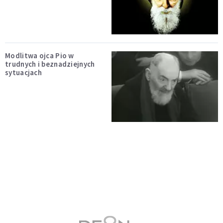
Modlitwa ojca Pio w
trudnych i beznadziejnych
sytuacjach