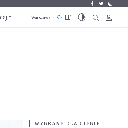
11
°
cej
Warszawa
WYBRANE DLA CIEBIE