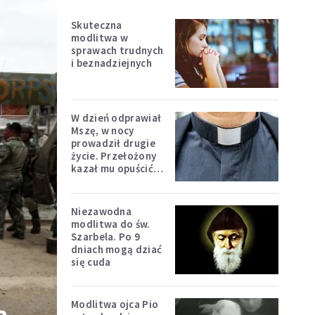
Skuteczna
modlitwa w
sprawach trudnych
i beznadziejnych
W dzień odprawiał
Mszę, w nocy
prowadził drugie
życie. Przełożony
kazał mu opuścić
zakon
Niezawodna
modlitwa do św.
Szarbela. Po 9
dniach mogą dziać
się cuda
Modlitwa ojca Pio