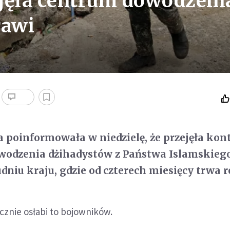
zejęła centrum dowodzeni
rawi
a poinformowała w niedzielę, że przejęła kon
wodzenia dżihadystów z Państwa Islamskiego
dniu kraju, gdzie od czterech miesięcy trwa r
cznie osłabi to bojowników.