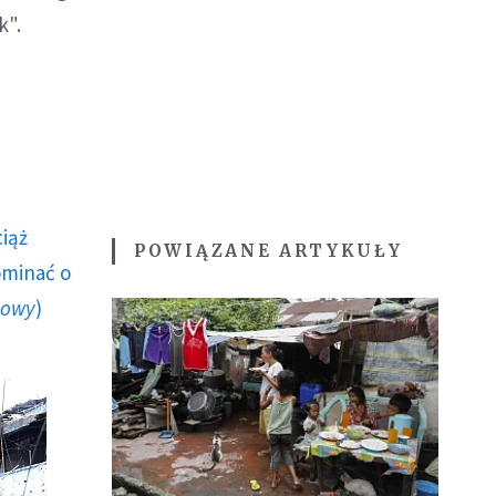
k".
ciąż
POWIĄZANE ARTYKUŁY
ominać o
howy
)