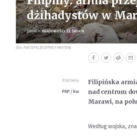
Filipiny: armia pr
dżihadystów w Ma
ŚWIAT
WIADOMOŚCI ZE ŚWIATA
(fot. PAP/EPA/JEOFFREY MAITEM)
8 lat temu
Filipińska armi
nad centrum do
PAP / kw
Marawi, na połu
Według wojska, zna