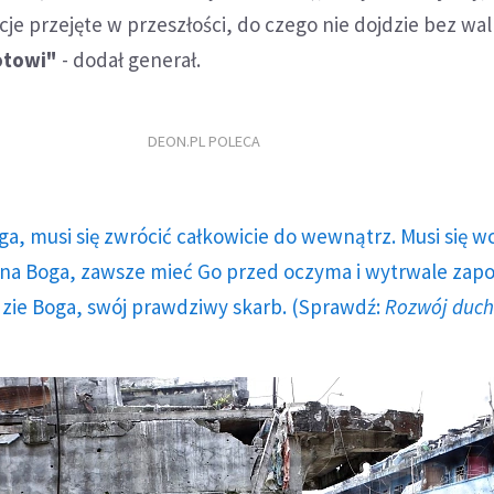
cje przejęte w przeszłości, do czego nie dojdzie bez wal
otowi"
- dodał generał.
DEON.PL POLECA
ga, musi się zwrócić całkowicie do wewnątrz. Musi się w
a Boga, zawsze mieć Go przed oczyma i wytrwale zap
dzie Boga, swój prawdziwy skarb. (Sprawdź:
Rozwój duc