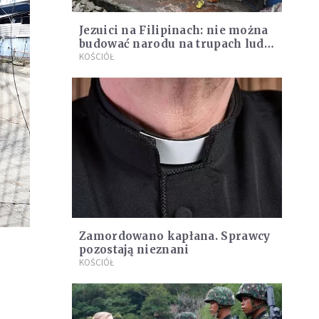
Jezuici na Filipinach: nie można
budować narodu na trupach ludu
filipińskiego
KOŚCIÓŁ
Zamordowano kapłana. Sprawcy
pozostają nieznani
KOŚCIÓŁ