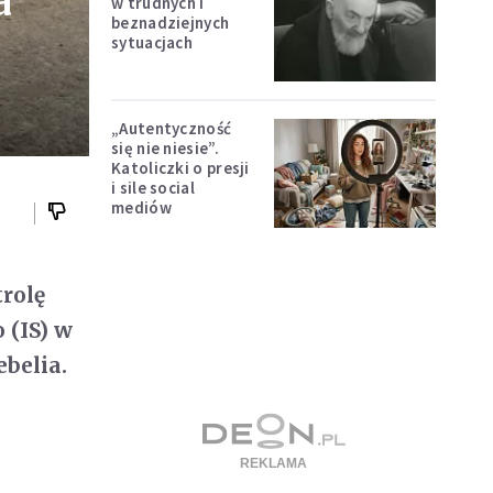
a
w trudnych i
beznadziejnych
sytuacjach
„Autentyczność
się nie niesie”.
Katoliczki o presji
i sile social
mediów
trolę
 (IS) w
ebelia.