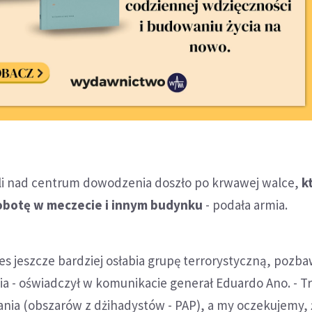
oli nad centrum dowodzenia doszło po krwawej walce,
k
sobotę w meczecie i innym budynku
- podała armia.
 jeszcze bardziej osłabia grupę terrorystyczną, pozbaw
 - oświadczył w komunikacie generał Eduardo Ano. - T
ania (obszarów z dżihadystów - PAP), a my oczekujemy,