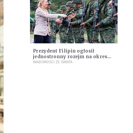
Prezydent Filipin ogłosił
jednostronny rozejm na okres
świąt
WIADOMOŚCI ZE ŚWIATA