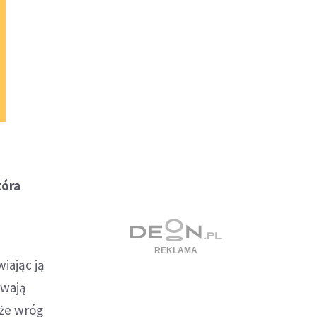
tóra
iając ją
rwają
 że wróg