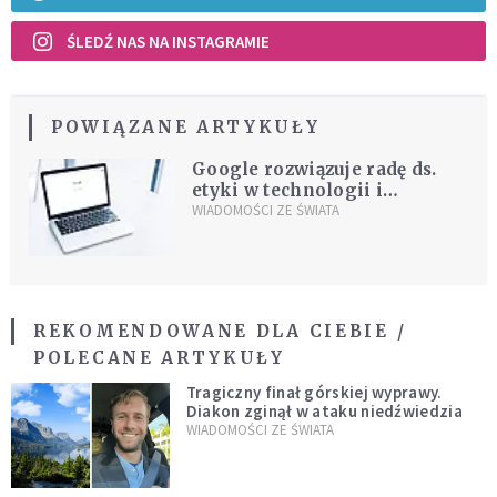
ŚLEDŹ NAS NA INSTAGRAMIE
POWIĄZANE ARTYKUŁY
Google rozwiązuje radę ds.
etyki w technologii i
sztucznej inteligencji
WIADOMOŚCI ZE ŚWIATA
REKOMENDOWANE DLA CIEBIE /
POLECANE ARTYKUŁY
Tragiczny finał górskiej wyprawy.
Diakon zginął w ataku niedźwiedzia
WIADOMOŚCI ZE ŚWIATA