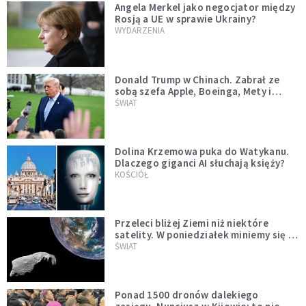
Angela Merkel jako negocjator między
Rosją a UE w sprawie Ukrainy?
WYDARZENIA
Donald Trump w Chinach. Zabrał ze
sobą szefa Apple, Boeinga, Mety i
Muska
ŚWIAT
Dolina Krzemowa puka do Watykanu.
Dlaczego giganci AI słuchają księży?
KOŚCIÓŁ
Przeleci bliżej Ziemi niż niektóre
satelity. W poniedziałek miniemy się z
asteroidą, która poprzedzi znacznie
ŚWIAT
większego "gościa"
Ponad 1500 dronów dalekiego