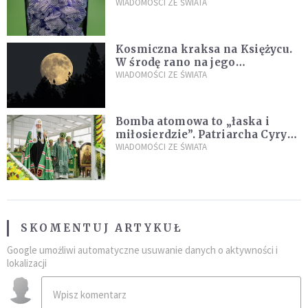
poszukiwania
WIADOMOŚCI ZE ŚWIATA
Kosmiczna kraksa na Księżycu.
W środę rano na jego
powierzchni dojdzie do
WIADOMOŚCI ZE ŚWIATA
niezwykłego zdarzenia
Bomba atomowa to „łaska i
miłosierdzie”. Patriarcha Cyryl
wychwala Putina
WIADOMOŚCI ZE ŚWIATA
SKOMENTUJ ARTYKUŁ
Google umożliwi automatyczne usuwanie danych o aktywności i
lokalizacji