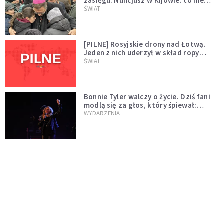
zasięgu. Nuncjusz w Kijowie: to nie
wygląda na wolę zakończenia wojny
ŚWIAT
[PILNE] Rosyjskie drony nad Łotwą.
Jeden z nich uderzył w skład ropy
naftowej
ŚWIAT
Bonnie Tyler walczy o życie. Dziś fani
modlą się za głos, który śpiewał:
"Lord, help me"
WYDARZENIA