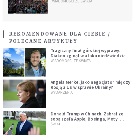
protestów klimatycznych
WIADOMOŚCI ZE ŚWIATA
REKOMENDOWANE DLA CIEBIE /
POLECANE ARTYKUŁY
Tragiczny finał górskiej wyprawy.
Diakon zginął w ataku niedźwiedzia
WIADOMOŚCI ZE ŚWIATA
Angela Merkel jako negocjator między
Rosją a UE w sprawie Ukrainy?
WYDARZENIA
Donald Trump w Chinach. Zabrał ze
sobą szefa Apple, Boeinga, Mety i
Muska
ŚWIAT