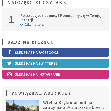
NAJCZĘŚCIEJ CZYTANE
1
Potrzebujesz pomocy? Pomodlimy się w Twojej
intencji
62 komentarzy
BĄDŹ NA BIEŻĄCO
ŚLEDŹ NAS NA FACEBOOKU
ŚLEDŹ NAS NA TWITTERZE
ŚLEDŹ NAS NA INSTAGRAMIE
POWIĄZANE ARTYKUŁY
Wielka Brytania: policja
zatrzymała 963 uczestników