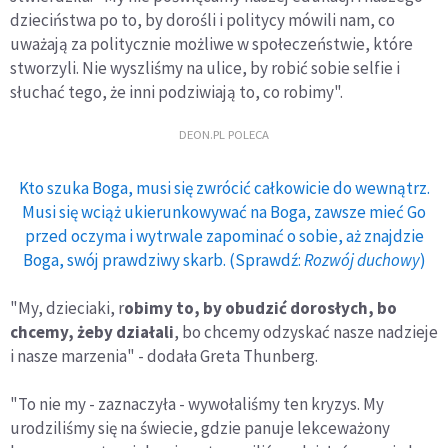
dzieciństwa po to, by dorośli i politycy mówili nam, co
uważają za politycznie możliwe w społeczeństwie, które
stworzyli. Nie wyszliśmy na ulice, by robić sobie selfie i
słuchać tego, że inni podziwiają to, co robimy".
DEON.PL POLECA
Kto szuka Boga, musi się zwrócić całkowicie do wewnątrz.
Musi się wciąż ukierunkowywać na Boga, zawsze mieć Go
przed oczyma i wytrwale zapominać o sobie, aż znajdzie
Boga, swój prawdziwy skarb. (Sprawdź:
Rozwój duchowy
)
"My, dzieciaki, r
obimy to, by obudzić dorosłych, bo
chcemy, żeby działali
, bo chcemy odzyskać nasze nadzieje
i nasze marzenia" - dodała Greta Thunberg.
"To nie my - zaznaczyła - wywołaliśmy ten kryzys. My
urodziliśmy się na świecie, gdzie panuje lekceważony