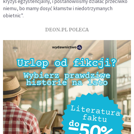
kryzys egzystencjalny, i postanowiliśmy działać przeciwko
niemu, bo mamy dosyć kłamstw i niedotrzymanych
obietnic".
DEON.PL POLECA