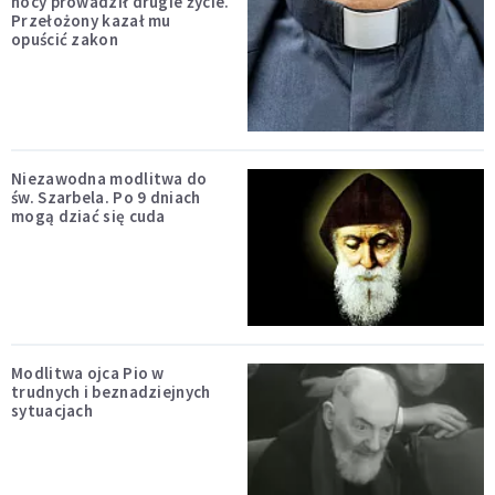
nocy prowadził drugie życie.
Przełożony kazał mu
opuścić zakon
Niezawodna modlitwa do
św. Szarbela. Po 9 dniach
mogą dziać się cuda
Modlitwa ojca Pio w
trudnych i beznadziejnych
sytuacjach