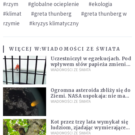
#rzym
#globalne ocieplenie
#ekologia
#klimat
#greta thunberg
#greta thunberg w
rzymie
#kryzys klimatyczny
WIĘCEJ W:
WIADOMOŚCI ZE ŚWIATA
Uczestniczył w egzekucjach. Pod
wpływem słów papieża zmienił
zdanie
WIADOMOŚCI ZE ŚWIATA
Ogromna asteroida zbliży się do
Ziemi. NASA uspokaja: nie ma
zagrożenia
WIADOMOŚCI ZE ŚWIATA
Kot przez trzy lata wymykał się
ludziom, zjadając wymierające
kaczki. W końcu popełnił
WIADOMOŚCI ZE ŚWIATA