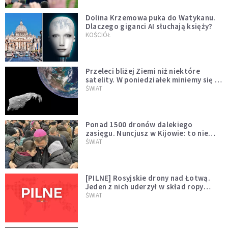
Dolina Krzemowa puka do Watykanu.
Dlaczego giganci AI słuchają księży?
KOŚCIÓŁ
Przeleci bliżej Ziemi niż niektóre
satelity. W poniedziałek miniemy się z
asteroidą, która poprzedzi znacznie
ŚWIAT
większego "gościa"
Ponad 1500 dronów dalekiego
zasięgu. Nuncjusz w Kijowie: to nie
wygląda na wolę zakończenia wojny
ŚWIAT
[PILNE] Rosyjskie drony nad Łotwą.
Jeden z nich uderzył w skład ropy
naftowej
ŚWIAT