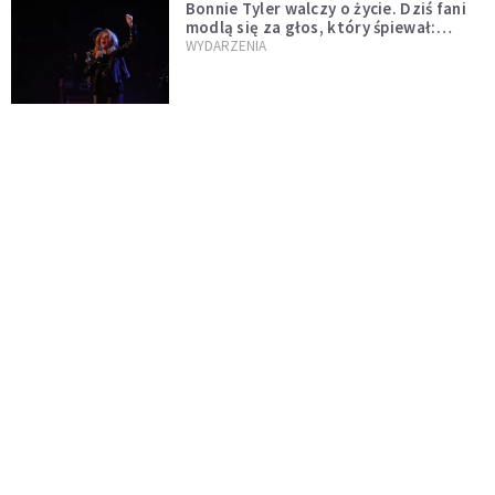
Bonnie Tyler walczy o życie. Dziś fani
modlą się za głos, który śpiewał:
"Lord, help me"
WYDARZENIA