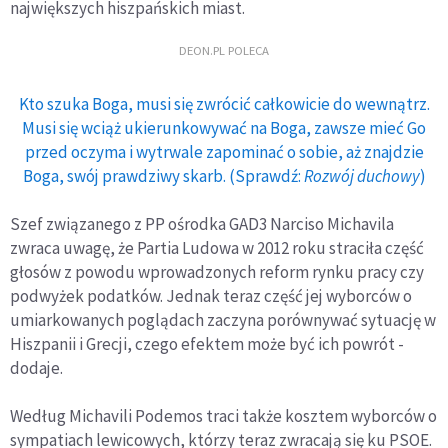
największych hiszpańskich miast.
DEON.PL POLECA
Kto szuka Boga, musi się zwrócić całkowicie do wewnątrz.
Musi się wciąż ukierunkowywać na Boga, zawsze mieć Go
przed oczyma i wytrwale zapominać o sobie, aż znajdzie
Boga, swój prawdziwy skarb. (Sprawdź:
Rozwój duchowy
)
Szef związanego z PP ośrodka GAD3 Narciso Michavila
zwraca uwagę, że Partia Ludowa w 2012 roku straciła część
głosów z powodu wprowadzonych reform rynku pracy czy
podwyżek podatków. Jednak teraz część jej wyborców o
umiarkowanych poglądach zaczyna porównywać sytuację w
Hiszpanii i Grecji, czego efektem może być ich powrót -
dodaje.
Według Michavili Podemos traci także kosztem wyborców o
sympatiach lewicowych, którzy teraz zwracają się ku PSOE.