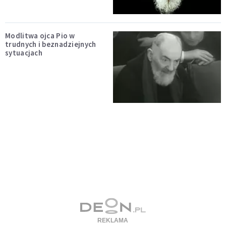
Modlitwa ojca Pio w
trudnych i beznadziejnych
sytuacjach