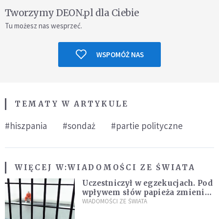
Tworzymy DEON.pl dla Ciebie
Tu możesz nas wesprzeć.
WSPOMÓŻ NAS
TEMATY W ARTYKULE
#hiszpania
#sondaż
#partie polityczne
WIĘCEJ W:
WIADOMOŚCI ZE ŚWIATA
Uczestniczył w egzekucjach. Pod
wpływem słów papieża zmienił
zdanie
WIADOMOŚCI ZE ŚWIATA