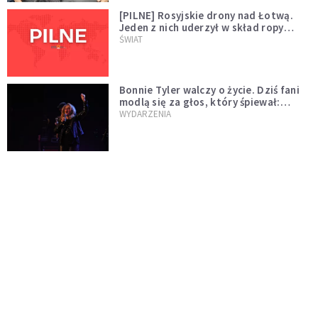
[PILNE] Rosyjskie drony nad Łotwą.
Jeden z nich uderzył w skład ropy
naftowej
ŚWIAT
Bonnie Tyler walczy o życie. Dziś fani
modlą się za głos, który śpiewał:
"Lord, help me"
WYDARZENIA