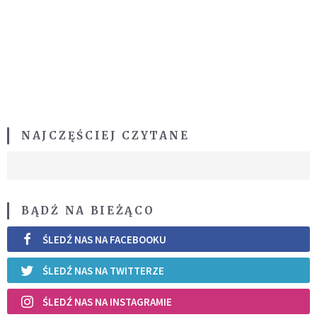
NAJCZĘŚCIEJ CZYTANE
BĄDŹ NA BIEŻĄCO
ŚLEDŹ NAS NA FACEBOOKU
ŚLEDŹ NAS NA TWITTERZE
ŚLEDŹ NAS NA INSTAGRAMIE