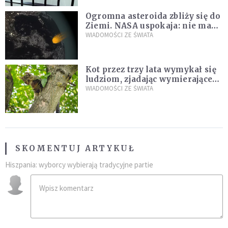
Ogromna asteroida zbliży się do
Ziemi. NASA uspokaja: nie ma
zagrożenia
WIADOMOŚCI ZE ŚWIATA
Kot przez trzy lata wymykał się
ludziom, zjadając wymierające
kaczki. W końcu popełnił
WIADOMOŚCI ZE ŚWIATA
fatalny błąd
SKOMENTUJ ARTYKUŁ
Hiszpania: wyborcy wybierają tradycyjne partie