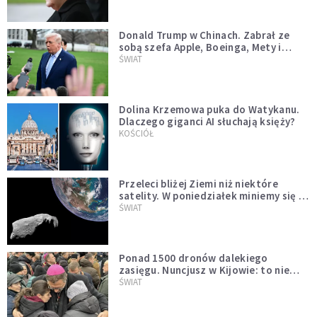
Donald Trump w Chinach. Zabrał ze
sobą szefa Apple, Boeinga, Mety i
Muska
ŚWIAT
Dolina Krzemowa puka do Watykanu.
Dlaczego giganci AI słuchają księży?
KOŚCIÓŁ
Przeleci bliżej Ziemi niż niektóre
satelity. W poniedziałek miniemy się z
asteroidą, która poprzedzi znacznie
ŚWIAT
większego "gościa"
Ponad 1500 dronów dalekiego
zasięgu. Nuncjusz w Kijowie: to nie
wygląda na wolę zakończenia wojny
ŚWIAT