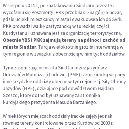
W sierpniu 2014 r., po zaatakowaniu Sindżaru przez IS i
wycofaniu się Peszmergi, PKK przebiła się na górę Sindżar,
gdzie uciekli mieszkańcy miasta i ewakuowała ich do Syrii.
PKK prowadzi walkę partyzancką w tureckiej części
Kurdystanu i uznawana jest za organizację terrorystyczną.
Obecnie YBS i PKK zajmują tereny na północ i zachód od
miasta Sindżar
. Turcja wielokrotnie groziła interwencją w
tym regionie w związku z obecnością w nim tych oddziałów.
Tymczasem zajęcie miasta Sindżar przez jazydów z
Oddziałów Mobilizacji Ludowej (PMF) i armię iracką wsparły
inne jazydzkie oddziały obecne w tym rejonie tj. Siły Obrony
Jazydów (HPE), działające pod dowództwem Hajdara
Szeszo, który dotąd był uznawany za stronnika
kurdyjskiego prezydenta Masuda Barzaniego.
W niektórych miejscach oddziały irackie zajęły jednak
również tereny kontrolowane przez Kurdów od 2003 r.