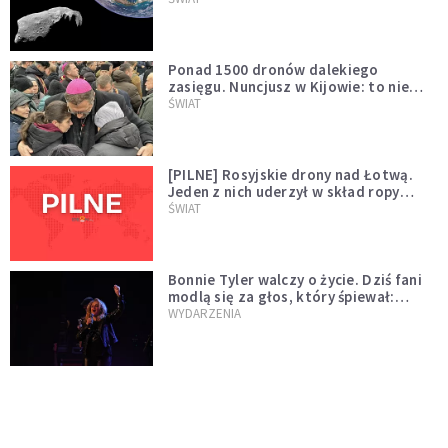
większego "gościa"
Ponad 1500 dronów dalekiego
zasięgu. Nuncjusz w Kijowie: to nie
wygląda na wolę zakończenia wojny
ŚWIAT
[PILNE] Rosyjskie drony nad Łotwą.
Jeden z nich uderzył w skład ropy
naftowej
ŚWIAT
Bonnie Tyler walczy o życie. Dziś fani
modlą się za głos, który śpiewał:
"Lord, help me"
WYDARZENIA