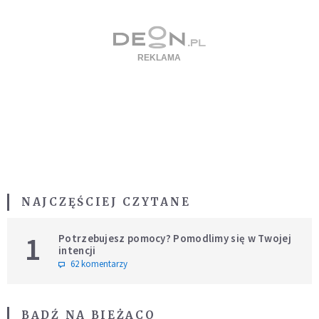
NAJCZĘŚCIEJ CZYTANE
1
Potrzebujesz pomocy? Pomodlimy się w Twojej
intencji
62 komentarzy
BĄDŹ NA BIEŻĄCO