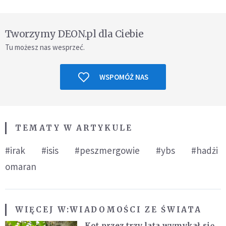
Tworzymy DEON.pl dla Ciebie
Tu możesz nas wesprzeć.
WSPOMÓŻ NAS
TEMATY W ARTYKULE
#irak
#isis
#peszmergowie
#ybs
#hadżi
omaran
WIĘCEJ W:
WIADOMOŚCI ZE ŚWIATA
Kot przez trzy lata wymykał się