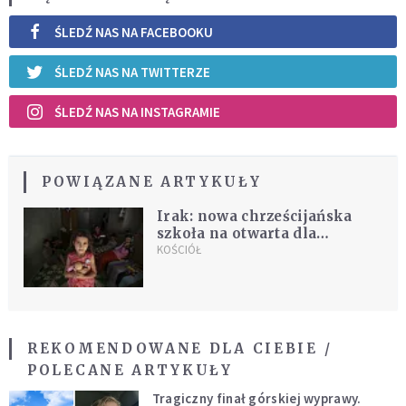
ŚLEDŹ NAS NA FACEBOOKU
ŚLEDŹ NAS NA TWITTERZE
ŚLEDŹ NAS NA INSTAGRAMIE
POWIĄZANE ARTYKUŁY
Irak: nowa chrześcijańska
szkoła na otwarta dla
wszystkich
KOŚCIÓŁ
REKOMENDOWANE DLA CIEBIE /
POLECANE ARTYKUŁY
Tragiczny finał górskiej wyprawy.