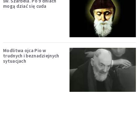
św. Szarbela. Po 9 dniach
mogą dziać się cuda
Modlitwa ojca Pio w
trudnych i beznadziejnych
sytuacjach