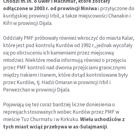
Chodzi m.in. o Gwer i Machmur, które zostały
odłączone w 2003 r. od prowincji Niniwa
i przyłączone do
kurdyjskiej prowincji Irbil, a także miejscowości Chanakin i
Kifri w prowincji Dijala.
Oddziały PMF próbowały również wkroczyć do miasta Kalar,
które jest pod kontrolą Kurdów od 1992 r., jednak wycofały
się po obrzuceniu ich kamieniami przez miejscową
młodzież. Niektóre media informują również o przejęciu
przez PMF kontroli nad dwoma przejściami granicznymi
między Irakiem i Iranem, które dotąd kontrolowane były
przez Kurdów, tj. Hadżi Omaran w prowincji Irbil i
Perwezchan w prowincji Dijala.
Pojawiają się też coraz bardziej liczne doniesienia o
represjach stosowanych wobec Kurdów przez PMF w
mieście Tuz Churmatu i w Kirkuku.
Wielu uchodźców z
tych miast wciąż przebywa w as-Sulajmaniji
.