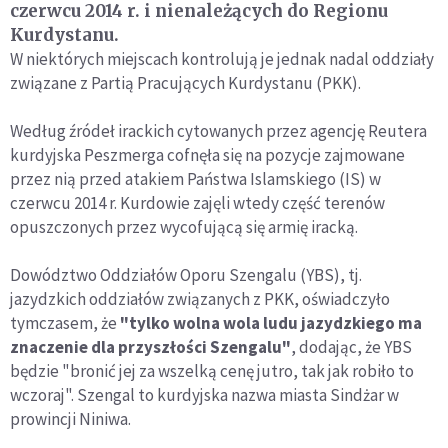
czerwcu 2014 r. i nienależących do Regionu
Kurdystanu.
W niektórych miejscach kontrolują je jednak nadal oddziały
związane z Partią Pracujących Kurdystanu (PKK).
Według źródeł irackich cytowanych przez agencję Reutera
kurdyjska Peszmerga cofnęła się na pozycje zajmowane
przez nią przed atakiem Państwa Islamskiego (IS) w
czerwcu 2014 r. Kurdowie zajęli wtedy część terenów
opuszczonych przez wycofującą się armię iracką.
Dowództwo Oddziałów Oporu Szengalu (YBS), tj.
jazydzkich oddziałów związanych z PKK, oświadczyło
tymczasem, że
"tylko wolna wola ludu jazydzkiego ma
znaczenie dla przyszłości Szengalu"
, dodając, że YBS
będzie "bronić jej za wszelką cenę jutro, tak jak robiło to
wczoraj". Szengal to kurdyjska nazwa miasta Sindżar w
prowincji Niniwa.