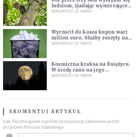
ludziom, zjadając wymierające
kaczki. W końcu popełnił
WIADOMOŚCI ZE ŚWIATA
fatalny błąd
Wyrzucił do kosza kupon wart
milion euro. Służby ruszyły na
poszukiwania
WIADOMOŚCI ZE ŚWIATA
Kosmiczna kraksa na Księżycu.
W środę rano na jego
powierzchni dojdzie do
WIADOMOŚCI ZE ŚWIATA
niezwykłego zdarzenia
SKOMENTUJ ARTYKUŁ
Irak: Peszmergowie wycofali się na pozycje zajmowane przed
przyjściem Państwa Islamskiego