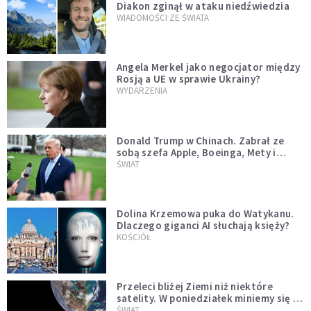
Diakon zginął w ataku niedźwiedzia
WIADOMOŚCI ZE ŚWIATA
Angela Merkel jako negocjator między
Rosją a UE w sprawie Ukrainy?
WYDARZENIA
Donald Trump w Chinach. Zabrał ze
sobą szefa Apple, Boeinga, Mety i
Muska
ŚWIAT
Dolina Krzemowa puka do Watykanu.
Dlaczego giganci AI słuchają księży?
KOŚCIÓŁ
Przeleci bliżej Ziemi niż niektóre
satelity. W poniedziałek miniemy się z
asteroidą, która poprzedzi znacznie
ŚWIAT