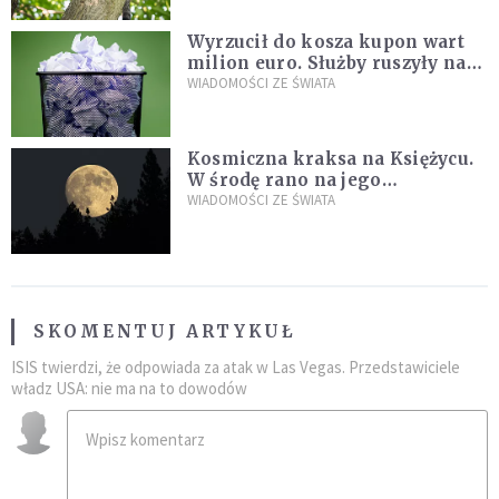
Wyrzucił do kosza kupon wart
milion euro. Służby ruszyły na
poszukiwania
WIADOMOŚCI ZE ŚWIATA
Kosmiczna kraksa na Księżycu.
W środę rano na jego
powierzchni dojdzie do
WIADOMOŚCI ZE ŚWIATA
niezwykłego zdarzenia
SKOMENTUJ ARTYKUŁ
ISIS twierdzi, że odpowiada za atak w Las Vegas. Przedstawiciele
władz USA: nie ma na to dowodów