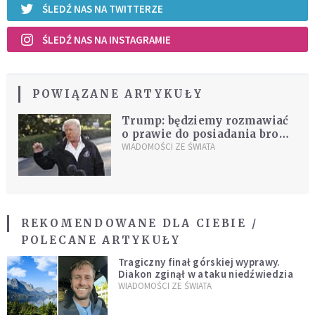
ŚLEDŹ NAS NA TWITTERZE
ŚLEDŹ NAS NA INSTAGRAMIE
POWIĄZANE ARTYKUŁY
Trump: będziemy rozmawiać
o prawie do posiadania broni
palnej
WIADOMOŚCI ZE ŚWIATA
REKOMENDOWANE DLA CIEBIE /
POLECANE ARTYKUŁY
Tragiczny finał górskiej wyprawy.
Diakon zginął w ataku niedźwiedzia
WIADOMOŚCI ZE ŚWIATA