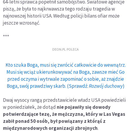
64-letni sprawca popełnił samobójstwo. Światowe agencje
piszą, że była to najkrwawsza tego rodzaju tragedia w
najnowszej historii USA. Według policji bilans ofiar może
jeszcze wzrosnąć.
***
DEON.PL POLECA
Kto szuka Boga, musi się zwrócić całkowicie do wewnątrz.
Musi się wciąż ukierunkowywać na Boga, zawsze mieć Go
przed oczyma i wytrwale zapominać o sobie, aż znajdzie
Boga, swój prawdziwy skarb. (Sprawdź:
Rozwój duchowy
)
Dwaj wysocy rangą przedstawiciele władz USA powiedzieli
w poniedziałek, że dotąd
nie pojawiły się dowody
potwierdzające tezę, że mężczyzna, który w Las Vegas
zabił ponad 50 osób, był powiązany z którąś z
międzynarodowych organizacji zbrojnych
.