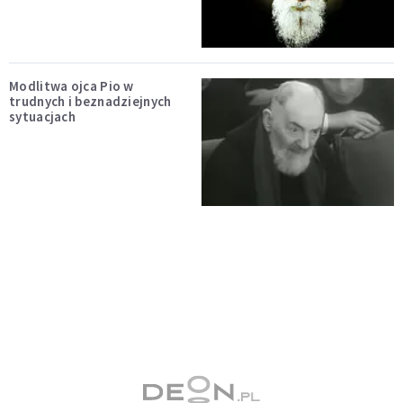
Modlitwa ojca Pio w
trudnych i beznadziejnych
sytuacjach