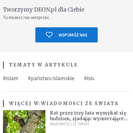
Tworzymy DEON.pl dla Ciebie
Tu możesz nas wesprzeć.
WSPOMÓŻ NAS
TEMATY W ARTYKULE
#islam
#państwo islamskie
#isis
WIĘCEJ W:
WIADOMOŚCI ZE ŚWIATA
Kot przez trzy lata wymykał się
ludziom, zjadając wymierające
kaczki. W końcu popełnił
WIADOMOŚCI ZE ŚWIATA
fatalny błąd