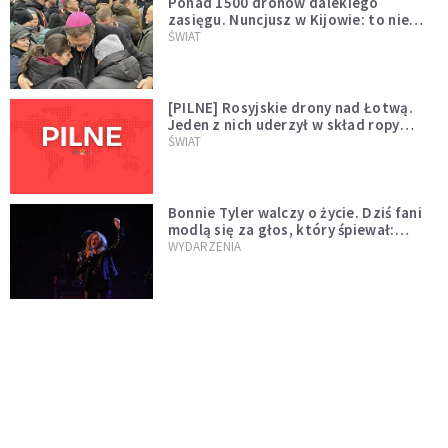
Ponad 1500 dronów dalekiego
zasięgu. Nuncjusz w Kijowie: to nie
wygląda na wolę zakończenia wojny
ŚWIAT
[PILNE] Rosyjskie drony nad Łotwą.
Jeden z nich uderzył w skład ropy
naftowej
ŚWIAT
Bonnie Tyler walczy o życie. Dziś fani
modlą się za głos, który śpiewał:
"Lord, help me"
WYDARZENIA