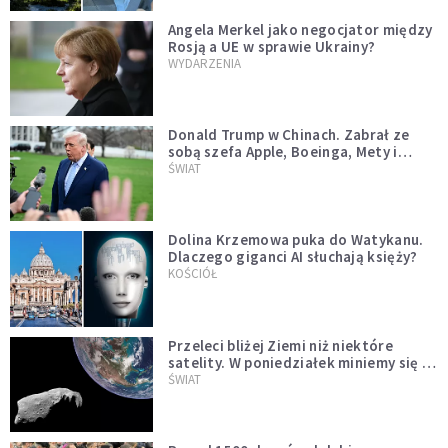
Angela Merkel jako negocjator między
Rosją a UE w sprawie Ukrainy?
WYDARZENIA
Donald Trump w Chinach. Zabrał ze
sobą szefa Apple, Boeinga, Mety i
Muska
ŚWIAT
Dolina Krzemowa puka do Watykanu.
Dlaczego giganci AI słuchają księży?
KOŚCIÓŁ
Przeleci bliżej Ziemi niż niektóre
satelity. W poniedziałek miniemy się z
asteroidą, która poprzedzi znacznie
ŚWIAT
większego "gościa"