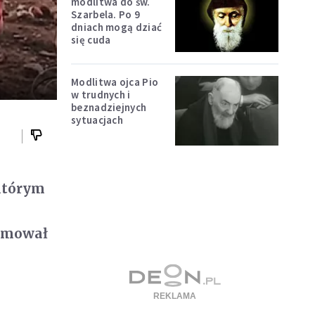
modlitwa do św.
Szarbela. Po 9
dniach mogą dziać
się cuda
Modlitwa ojca Pio
w trudnych i
beznadziejnych
sytuacjach
 którym
ormował