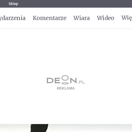
g
Sklep
Wię
darzenia
Komentarze
Wiara
Wideo