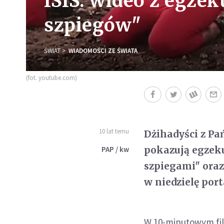
ISIS: wideo z egzek
szpiegów"
ŚWIAT
WIADOMOŚCI ZE ŚWIATA
(fot. youtube.com)
10 lat temu
Dżihadyści z Pa
pokazują egzek
PAP / kw
szpiegami" oraz
w niedzielę port
W 10-minutowym fi