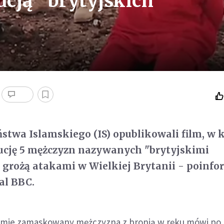
ucją "brytyjskich
ństwa Islamskiego (IS) opublikowali film, w
ucję 5 mężczyzn nazywanych "brytyjskimi
 grożą atakami w Wielkiej Brytanii - poinf
al BBC.
lmie zamaskowany mężczyzna z bronią w ręku mówi po