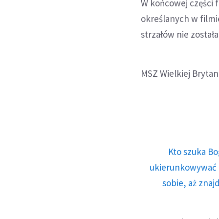
W końcowej części f
określanych w filmi
strzałów nie został
MSZ Wielkiej Brytan
Kto szuka Bo
ukierunkowywać n
sobie, aż znaj