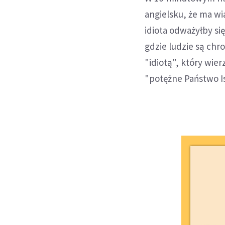
angielsku, że ma w
idiota odważyłby si
gdzie ludzie są ch
"idiotą", który wie
"potężne Państwo Isl