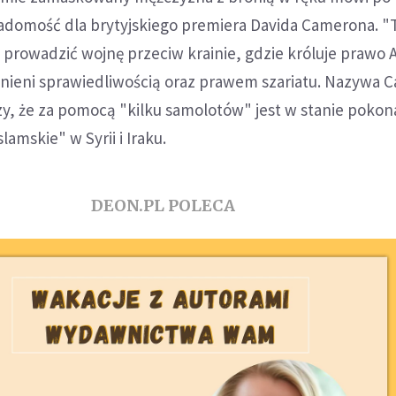
iadomość dla brytyjskiego premiera Davida Camerona. "
ę prowadzić wojnę przeciw krainie, gdzie króluje prawo A
ronieni sprawiedliwością oraz prawem szariatu. Nazywa
rzy, że za pomocą "kilku samolotów" jest w stanie pokon
amskie" w Syrii i Iraku.
DEON.PL POLECA