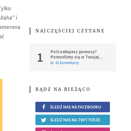
Tylko
llaha" i
 Camerona
NAJCZĘŚCIEJ CZYTANE
ać
Potrzebujesz pomocy?
1
Pomodlimy się w Twojej
intencji
62 komentarzy
BĄDŹ NA BIEŻĄCO
ŚLEDŹ NAS NA FACEBOOKU
ŚLEDŹ NAS NA TWITTERZE