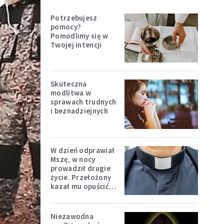
Potrzebujesz
pomocy?
Pomodlimy się w
Twojej intencji
Skuteczna
modlitwa w
sprawach trudnych
i beznadziejnych
W dzień odprawiał
Mszę, w nocy
prowadził drugie
życie. Przełożony
kazał mu opuścić
zakon
Niezawodna