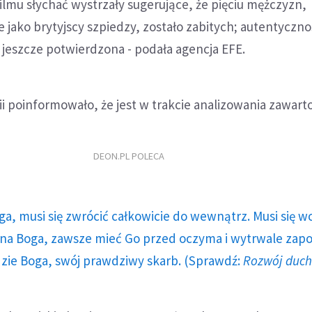
ilmu słychać wystrzały sugerujące, że pięciu mężczyzn,
e jako brytyjscy szpiedzy, zostało zabitych; autentyczn
a jeszcze potwierdzona - podała agencja EFE.
ii poinformowało, że jest w trakcie analizowania zawarto
DEON.PL POLECA
ga, musi się zwrócić całkowicie do wewnątrz. Musi się w
a Boga, zawsze mieć Go przed oczyma i wytrwale zap
dzie Boga, swój prawdziwy skarb. (Sprawdź:
Rozwój duc