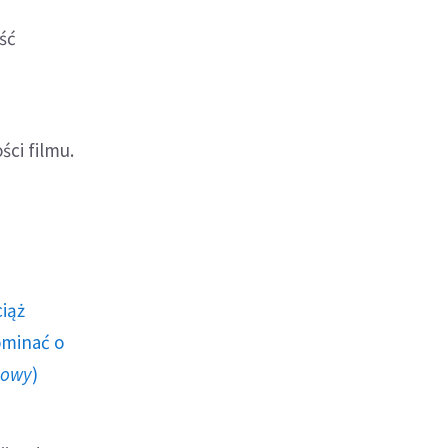
ość
ści filmu.
ciąż
ominać o
howy
)