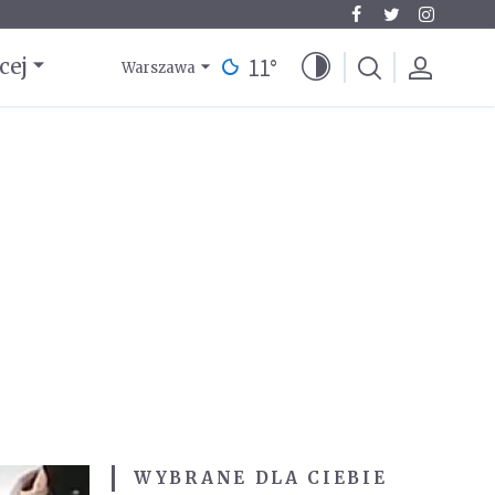
11
°
cej
Warszawa
WYBRANE DLA CIEBIE