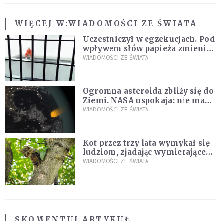
WIĘCEJ W:
WIADOMOŚCI ZE ŚWIATA
Uczestniczył w egzekucjach. Pod
wpływem słów papieża zmienił
zdanie
WIADOMOŚCI ZE ŚWIATA
Ogromna asteroida zbliży się do
Ziemi. NASA uspokaja: nie ma
zagrożenia
WIADOMOŚCI ZE ŚWIATA
Kot przez trzy lata wymykał się
ludziom, zjadając wymierające
kaczki. W końcu popełnił
WIADOMOŚCI ZE ŚWIATA
fatalny błąd
SKOMENTUJ ARTYKUŁ