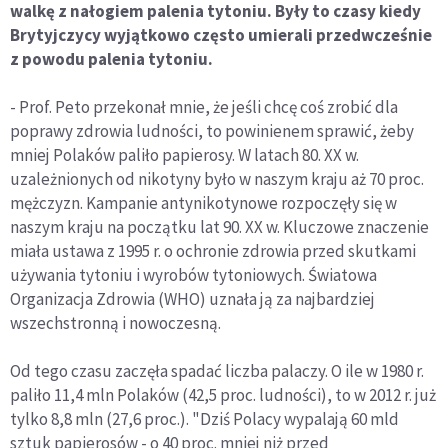
walkę z nałogiem palenia tytoniu. Były to czasy kiedy
Brytyjczycy wyjątkowo często umierali przedwcześnie
z powodu palenia tytoniu.
- Prof. Peto przekonał mnie, że jeśli chcę coś zrobić dla
poprawy zdrowia ludności, to powinienem sprawić, żeby
mniej Polaków paliło papierosy. W latach 80. XX w.
uzależnionych od nikotyny było w naszym kraju aż 70 proc.
mężczyzn. Kampanie antynikotynowe rozpoczęły się w
naszym kraju na początku lat 90. XX w. Kluczowe znaczenie
miała ustawa z 1995 r. o ochronie zdrowia przed skutkami
używania tytoniu i wyrobów tytoniowych. Światowa
Organizacja Zdrowia (WHO) uznała ją za najbardziej
wszechstronną i nowoczesną.
Od tego czasu zaczęła spadać liczba palaczy. O ile w 1980 r.
paliło 11,4 mln Polaków (42,5 proc. ludności), to w 2012 r. już
tylko 8,8 mln (27,6 proc.). "Dziś Polacy wypalają 60 mld
sztuk papierosów - o 40 proc. mniej niż przed