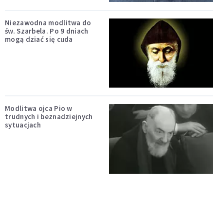
Niezawodna modlitwa do
św. Szarbela. Po 9 dniach
mogą dziać się cuda
Modlitwa ojca Pio w
trudnych i beznadziejnych
sytuacjach