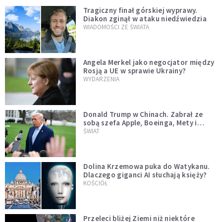
Tragiczny finał górskiej wyprawy.
Diakon zginął w ataku niedźwiedzia
WIADOMOŚCI ZE ŚWIATA
Angela Merkel jako negocjator między
Rosją a UE w sprawie Ukrainy?
WYDARZENIA
Donald Trump w Chinach. Zabrał ze
sobą szefa Apple, Boeinga, Mety i
Muska
ŚWIAT
Dolina Krzemowa puka do Watykanu.
Dlaczego giganci AI słuchają księży?
KOŚCIÓŁ
Przeleci bliżej Ziemi niż niektóre