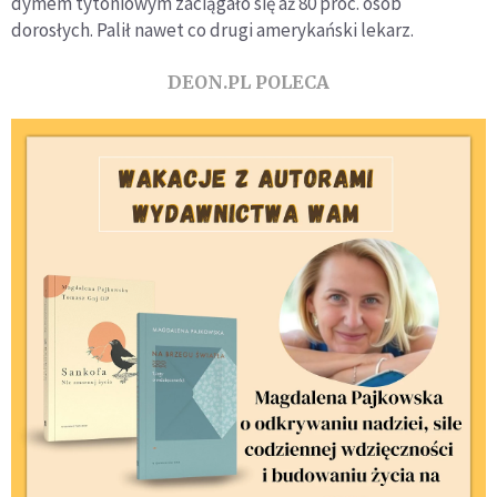
dymem tytoniowym zaciągało się aż 80 proc. osób
dorosłych. Palił nawet co drugi amerykański lekarz.
DEON.PL POLECA