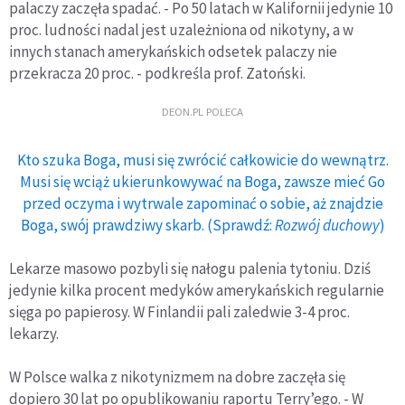
palaczy zaczęła spadać. - Po 50 latach w Kalifornii jedynie 10
proc. ludności nadal jest uzależniona od nikotyny, a w
innych stanach amerykańskich odsetek palaczy nie
przekracza 20 proc. - podkreśla prof. Zatoński.
DEON.PL POLECA
Kto szuka Boga, musi się zwrócić całkowicie do wewnątrz.
Musi się wciąż ukierunkowywać na Boga, zawsze mieć Go
przed oczyma i wytrwale zapominać o sobie, aż znajdzie
Boga, swój prawdziwy skarb. (Sprawdź:
Rozwój duchowy
)
Lekarze masowo pozbyli się nałogu palenia tytoniu. Dziś
jedynie kilka procent medyków amerykańskich regularnie
sięga po papierosy. W Finlandii pali zaledwie 3-4 proc.
lekarzy.
W Polsce walka z nikotynizmem na dobre zaczęła się
dopiero 30 lat po opublikowaniu raportu Terry’ego. - W