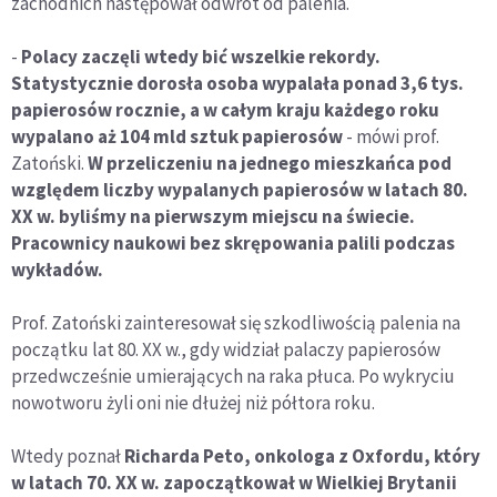
zachodnich następował odwrót od palenia.
-
Polacy zaczęli wtedy bić wszelkie rekordy.
Statystycznie dorosła osoba wypalała ponad 3,6 tys.
papierosów rocznie, a w całym kraju każdego roku
wypalano aż 104 mld sztuk papierosów
- mówi prof.
Zatoński.
W przeliczeniu na jednego mieszkańca pod
względem liczby wypalanych papierosów w latach 80.
XX w. byliśmy na pierwszym miejscu na świecie.
Pracownicy naukowi bez skrępowania palili podczas
wykładów.
Prof. Zatoński zainteresował się szkodliwością palenia na
początku lat 80. XX w., gdy widział palaczy papierosów
przedwcześnie umierających na raka płuca. Po wykryciu
nowotworu żyli oni nie dłużej niż półtora roku.
Wtedy poznał
Richarda Peto, onkologa z Oxfordu, który
w latach 70. XX w. zapoczątkował w Wielkiej Brytanii