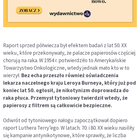
Raport sprzed półwiecza był efektem badań z lat 50. XX
wieku, które przekonywały, że palacze papierosów częściej
chorują na raka. W 1954 r. potwierdziło to Amerykańskie
Towarzystwo Onkologiczne, wtedy jednak mało kto w to
wierzył.
Bez echa przeszło również oświadczenia
lekarza naczelnego kraju Leroya Burneya, który już pod
koniec lat 50. ogłosił, że nikotynizm doprowadza do
raka płuca. Przemysł tytoniowy twierdził wtedy, że
papierosy z filtrem są całkowicie bezpieczne.
Odwrót od tytoniowego nałogu zapoczątkował dopiero
raport Luthera Terry’ego. W latach. 70. i 80. XX wieku nasiliły
się kampanie antynikotynowe, które sprawiły, że liczba