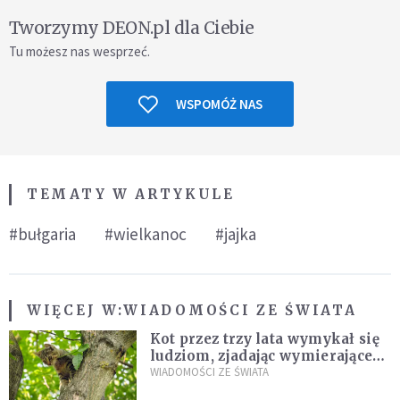
Tworzymy DEON.pl dla Ciebie
Tu możesz nas wesprzeć.
WSPOMÓŻ NAS
TEMATY W ARTYKULE
#bułgaria
#wielkanoc
#jajka
WIĘCEJ W:
WIADOMOŚCI ZE ŚWIATA
Kot przez trzy lata wymykał się
ludziom, zjadając wymierające
kaczki. W końcu popełnił
WIADOMOŚCI ZE ŚWIATA
fatalny błąd