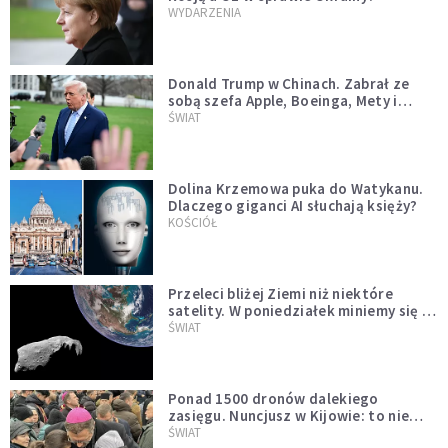
WYDARZENIA
Donald Trump w Chinach. Zabrał ze
sobą szefa Apple, Boeinga, Mety i
Muska
ŚWIAT
Dolina Krzemowa puka do Watykanu.
Dlaczego giganci AI słuchają księży?
KOŚCIÓŁ
Przeleci bliżej Ziemi niż niektóre
satelity. W poniedziałek miniemy się z
asteroidą, która poprzedzi znacznie
ŚWIAT
większego "gościa"
Ponad 1500 dronów dalekiego
zasięgu. Nuncjusz w Kijowie: to nie
wygląda na wolę zakończenia wojny
ŚWIAT