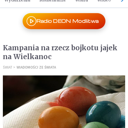
Radio DEON Modlitwa
Kampania na rzecz bojkotu jajek
na Wielkanoc
ŚWIAT
WIADOMOŚCI ZE ŚWIATA