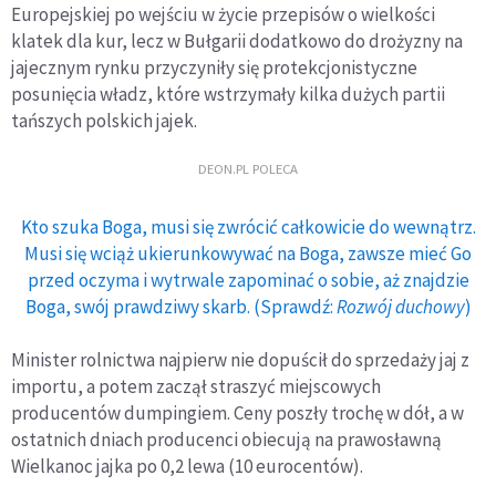
Europejskiej po wejściu w życie przepisów o wielkości
klatek dla kur, lecz w Bułgarii dodatkowo do drożyzny na
jajecznym rynku przyczyniły się protekcjonistyczne
posunięcia władz, które wstrzymały kilka dużych partii
tańszych polskich jajek.
DEON.PL POLECA
Kto szuka Boga, musi się zwrócić całkowicie do wewnątrz.
Musi się wciąż ukierunkowywać na Boga, zawsze mieć Go
przed oczyma i wytrwale zapominać o sobie, aż znajdzie
Boga, swój prawdziwy skarb. (Sprawdź:
Rozwój duchowy
)
Minister rolnictwa najpierw nie dopuścił do sprzedaży jaj z
importu, a potem zaczął straszyć miejscowych
producentów dumpingiem. Ceny poszły trochę w dół, a w
ostatnich dniach producenci obiecują na prawosławną
Wielkanoc jajka po 0,2 lewa (10 eurocentów).