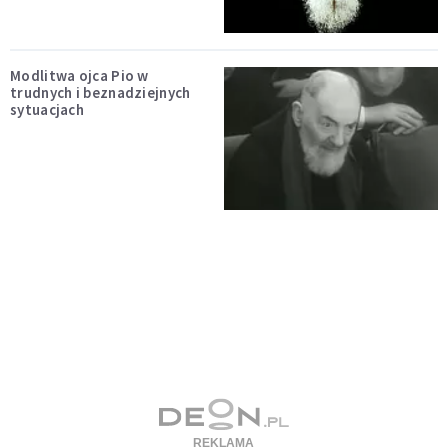
Modlitwa ojca Pio w
trudnych i beznadziejnych
sytuacjach