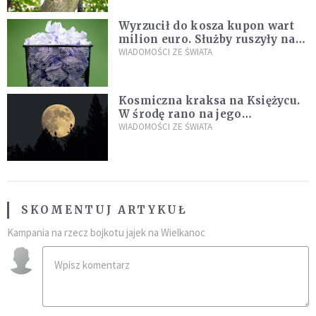
Wyrzucił do kosza kupon wart
milion euro. Służby ruszyły na
poszukiwania
WIADOMOŚCI ZE ŚWIATA
Kosmiczna kraksa na Księżycu.
W środę rano na jego
powierzchni dojdzie do
WIADOMOŚCI ZE ŚWIATA
niezwykłego zdarzenia
SKOMENTUJ ARTYKUŁ
Kampania na rzecz bojkotu jajek na Wielkanoc