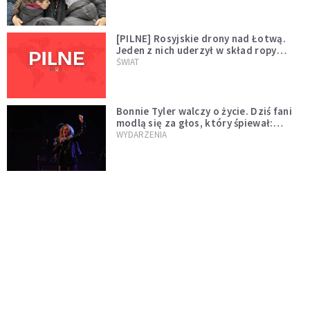
[PILNE] Rosyjskie drony nad Łotwą.
Jeden z nich uderzył w skład ropy
naftowej
ŚWIAT
Bonnie Tyler walczy o życie. Dziś fani
modlą się za głos, który śpiewał:
"Lord, help me"
WYDARZENIA