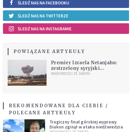
ŚLEDŹ NAS NA FACEBOOKU
ŚLEDŹ NAS NA TWITTERZE
ŚLEDŹ NAS NA INSTAGRAMIE
POWIĄZANE ARTYKUŁY
Premier Izraela Netanjahu:
zestrzelony syryjski
myśliwiec naruszył układ z
WIADOMOŚCI ZE ŚWIATA
1974 roku
REKOMENDOWANE DLA CIEBIE /
POLECANE ARTYKUŁY
Tragiczny finał górskiej wyprawy.
Diakon zginął w ataku niedźwiedzia
WIADOMOŚCI ZE ŚWIATA