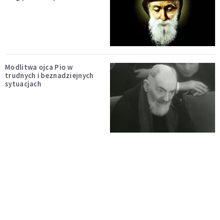
Modlitwa ojca Pio w
trudnych i beznadziejnych
sytuacjach