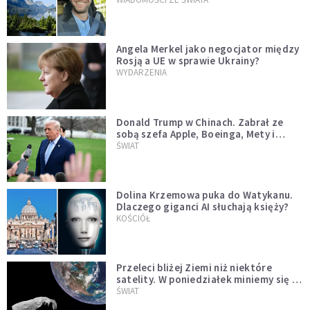
Angela Merkel jako negocjator między
Rosją a UE w sprawie Ukrainy?
WYDARZENIA
Donald Trump w Chinach. Zabrał ze
sobą szefa Apple, Boeinga, Mety i
Muska
ŚWIAT
Dolina Krzemowa puka do Watykanu.
Dlaczego giganci AI słuchają księży?
KOŚCIÓŁ
Przeleci bliżej Ziemi niż niektóre
satelity. W poniedziałek miniemy się z
asteroidą, która poprzedzi znacznie
ŚWIAT
większego "gościa"