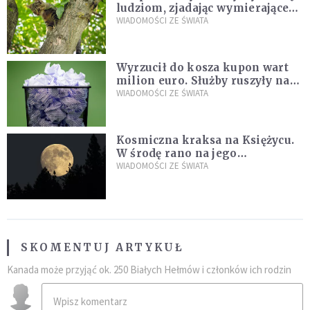
ludziom, zjadając wymierające
kaczki. W końcu popełnił
WIADOMOŚCI ZE ŚWIATA
fatalny błąd
Wyrzucił do kosza kupon wart
milion euro. Służby ruszyły na
poszukiwania
WIADOMOŚCI ZE ŚWIATA
Kosmiczna kraksa na Księżycu.
W środę rano na jego
powierzchni dojdzie do
WIADOMOŚCI ZE ŚWIATA
niezwykłego zdarzenia
SKOMENTUJ ARTYKUŁ
Kanada może przyjąć ok. 250 Białych Hełmów i członków ich rodzin