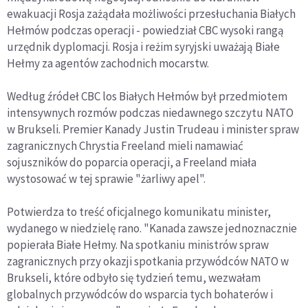
ewakuacji Rosja zażądała możliwości przesłuchania Białych
Hełmów podczas operacji - powiedział CBC wysoki rangą
urzędnik dyplomacji. Rosja i reżim syryjski uważają Białe
Hełmy za agentów zachodnich mocarstw.
Według źródeł CBC los Białych Hełmów był przedmiotem
intensywnych rozmów podczas niedawnego szczytu NATO
w Brukseli. Premier Kanady Justin Trudeau i minister spraw
zagranicznych Chrystia Freeland mieli namawiać
sojuszników do poparcia operacji, a Freeland miała
wystosować w tej sprawie "żarliwy apel".
Potwierdza to treść oficjalnego komunikatu minister,
wydanego w niedzielę rano. "Kanada zawsze jednoznacznie
popierała Białe Hełmy. Na spotkaniu ministrów spraw
zagranicznych przy okazji spotkania przywódców NATO w
Brukseli, które odbyło się tydzień temu, wezwałam
globalnych przywódców do wsparcia tych bohaterów i