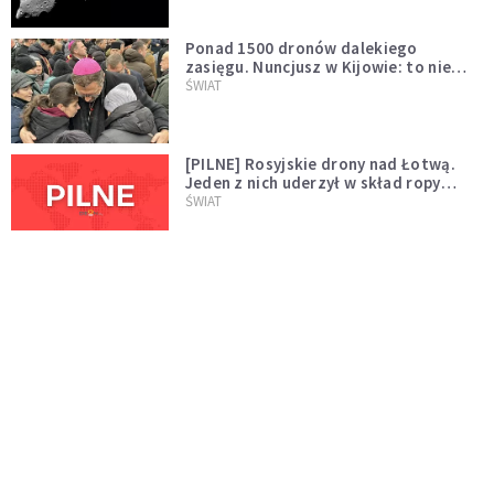
Ponad 1500 dronów dalekiego
zasięgu. Nuncjusz w Kijowie: to nie
wygląda na wolę zakończenia wojny
ŚWIAT
[PILNE] Rosyjskie drony nad Łotwą.
Jeden z nich uderzył w skład ropy
naftowej
ŚWIAT
Bonnie Tyler walczy o życie. Dziś fani
modlą się za głos, który śpiewał:
"Lord, help me"
WYDARZENIA