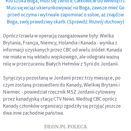
Kto szuka Boga, musi się zwrócić całkowicie do wewnątrz.
Musi się wciąż ukierunkowywać na Boga, zawsze mieć Go
przed oczyma i wytrwale zapominać o sobie, aż znajdzie
Boga, swój prawdziwy skarb. (Sprawdź:
Rozwój duchowy
)
Oprócz Izraela w operację zaangażowane były: Wielka
Brytania, Francja, Niemcy, Holandia i Kanada - wynika z
informacji uzyskanych przez CBC od wielu źródeł. Kanada
nie miała w nią wkładu wojskowego, ale odegrała ważną
rolę w przerzuceniu Białych Hełmów z Syrii do Jordanii.
Syryjczycy pozostaną w Jordanii przez trzy miesiące, po
czym zostaną przesiedleni do Kanady, Wielkiej Brytanii i
Niemiec - powiedział rzecznik MSZ Jordanii cytowany
przez kanadyjską stację CTV News. Według CBC oprócz
Kanady członków organizacji zgodziły się przyjąć jeszcze
dwa inne zachodnie państwa.
DEON.PL POLECA