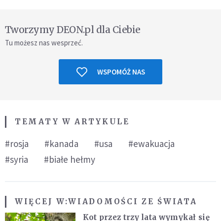
Tworzymy DEON.pl dla Ciebie
Tu możesz nas wesprzeć.
WSPOMÓŻ NAS
TEMATY W ARTYKULE
#rosja
#kanada
#usa
#ewakuacja
#syria
#białe hełmy
WIĘCEJ W:
WIADOMOŚCI ZE ŚWIATA
Kot przez trzy lata wymykał się