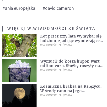
#unia europejska
#david cameron
WIĘCEJ W:
WIADOMOŚCI ZE ŚWIATA
Kot przez trzy lata wymykał się
ludziom, zjadając wymierające
kaczki. W końcu popełnił
WIADOMOŚCI ZE ŚWIATA
fatalny błąd
Wyrzucił do kosza kupon wart
milion euro. Służby ruszyły na
poszukiwania
WIADOMOŚCI ZE ŚWIATA
Kosmiczna kraksa na Księżycu.
W środę rano na jego
powierzchni dojdzie do
WIADOMOŚCI ZE ŚWIATA
niezwykłego zdarzenia