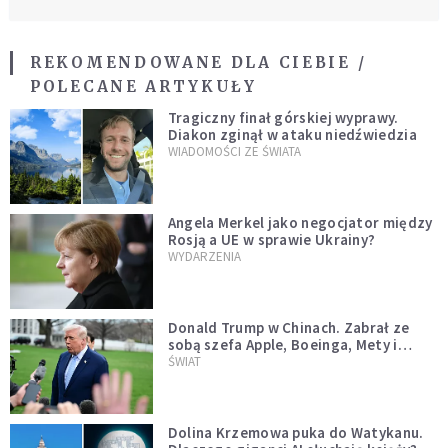
REKOMENDOWANE DLA CIEBIE /
POLECANE ARTYKUŁY
Tragiczny finał górskiej wyprawy.
Diakon zginął w ataku niedźwiedzia
WIADOMOŚCI ZE ŚWIATA
Angela Merkel jako negocjator między
Rosją a UE w sprawie Ukrainy?
WYDARZENIA
Donald Trump w Chinach. Zabrał ze
sobą szefa Apple, Boeinga, Mety i
Muska
ŚWIAT
Dolina Krzemowa puka do Watykanu.