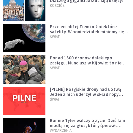
Dlaczego giganci AI słuchają księży?
KOŚCIÓŁ
Przeleci bliżej Ziemi niż niektóre
satelity. W poniedziałek miniemy się z
asteroidą, która poprzedzi znacznie
ŚWIAT
większego "gościa"
Ponad 1500 dronów dalekiego
zasięgu. Nuncjusz w Kijowie: to nie
wygląda na wolę zakończenia wojny
ŚWIAT
[PILNE] Rosyjskie drony nad Łotwą.
Jeden z nich uderzył w skład ropy
naftowej
ŚWIAT
Bonnie Tyler walczy o życie. Dziś fani
modlą się za głos, który śpiewał:
"Lord, help me"
WYDARZENIA