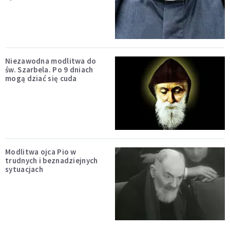
Niezawodna modlitwa do
św. Szarbela. Po 9 dniach
mogą dziać się cuda
Modlitwa ojca Pio w
trudnych i beznadziejnych
sytuacjach