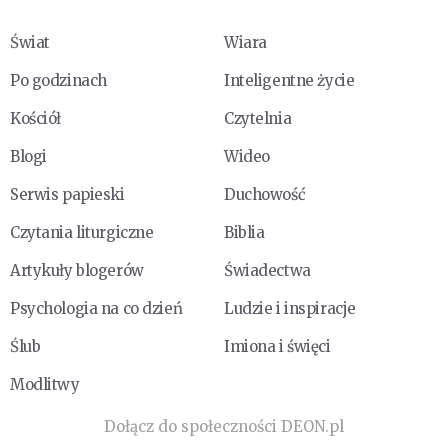
Świat
Wiara
Po godzinach
Inteligentne życie
Kościół
Czytelnia
Blogi
Wideo
Serwis papieski
Duchowość
Czytania liturgiczne
Biblia
Artykuły blogerów
Świadectwa
Psychologia na co dzień
Ludzie i inspiracje
Ślub
Imiona i święci
Modlitwy
Dołącz do społeczności DEON.pl