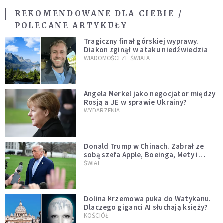
REKOMENDOWANE DLA CIEBIE /
POLECANE ARTYKUŁY
Tragiczny finał górskiej wyprawy.
Diakon zginął w ataku niedźwiedzia
WIADOMOŚCI ZE ŚWIATA
Angela Merkel jako negocjator między
Rosją a UE w sprawie Ukrainy?
WYDARZENIA
Donald Trump w Chinach. Zabrał ze
sobą szefa Apple, Boeinga, Mety i
Muska
ŚWIAT
Dolina Krzemowa puka do Watykanu.
Dlaczego giganci AI słuchają księży?
KOŚCIÓŁ