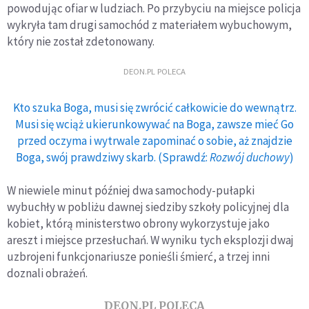
powodując ofiar w ludziach. Po przybyciu na miejsce policja
wykryła tam drugi samochód z materiałem wybuchowym,
który nie został zdetonowany.
DEON.PL POLECA
Kto szuka Boga, musi się zwrócić całkowicie do wewnątrz.
Musi się wciąż ukierunkowywać na Boga, zawsze mieć Go
przed oczyma i wytrwale zapominać o sobie, aż znajdzie
Boga, swój prawdziwy skarb. (Sprawdź:
Rozwój duchowy
)
W niewiele minut później dwa samochody-pułapki
wybuchły w pobliżu dawnej siedziby szkoły policyjnej dla
kobiet, którą ministerstwo obrony wykorzystuje jako
areszt i miejsce przesłuchań. W wyniku tych eksplozji dwaj
uzbrojeni funkcjonariusze ponieśli śmierć, a trzej inni
doznali obrażeń.
DEON.PL POLECA