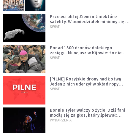
Przeleci bliżej Ziemi niż niektóre
satelity. W poniedziałek miniemy się z
asteroidą, która poprzedzi znacznie
ŚWIAT
większego "gościa"
Ponad 1500 dronów dalekiego
zasięgu. Nuncjusz w Kijowie: to nie
wygląda na wolę zakończenia wojny
ŚWIAT
[PILNE] Rosyjskie drony nad Łotwą.
Jeden z nich uderzył w skład ropy
naftowej
ŚWIAT
Bonnie Tyler walczy o życie. Dziś fani
modlą się za głos, który śpiewał:
"Lord, help me"
WYDARZENIA