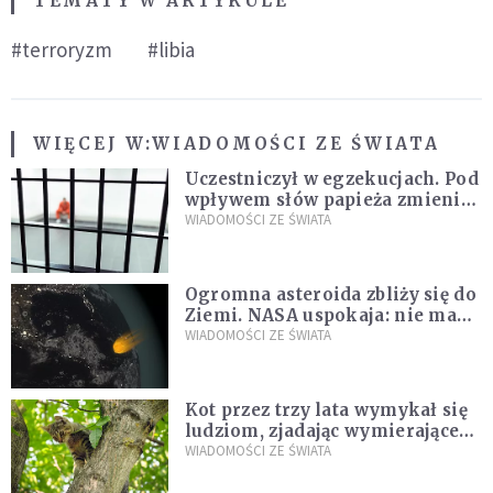
TEMATY W ARTYKULE
#terroryzm
#libia
WIĘCEJ W:
WIADOMOŚCI ZE ŚWIATA
Uczestniczył w egzekucjach. Pod
wpływem słów papieża zmienił
zdanie
WIADOMOŚCI ZE ŚWIATA
Ogromna asteroida zbliży się do
Ziemi. NASA uspokaja: nie ma
zagrożenia
WIADOMOŚCI ZE ŚWIATA
Kot przez trzy lata wymykał się
ludziom, zjadając wymierające
kaczki. W końcu popełnił
WIADOMOŚCI ZE ŚWIATA
fatalny błąd