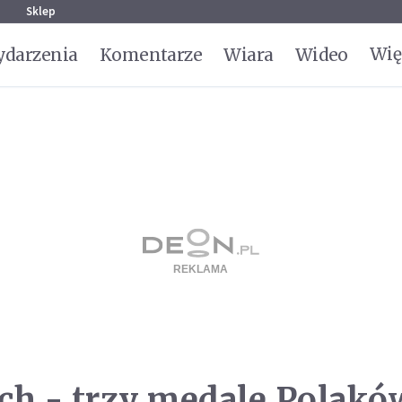
g
Sklep
Wię
darzenia
Komentarze
Wiara
Wideo
h - trzy medale Polakó