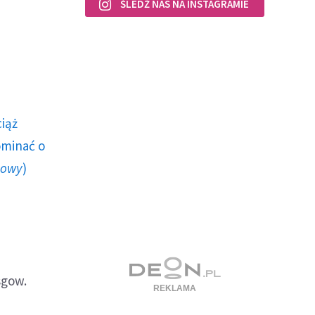
ŚLEDŹ NAS NA INSTAGRAMIE
ciąż
ominać o
howy
)
sgow.