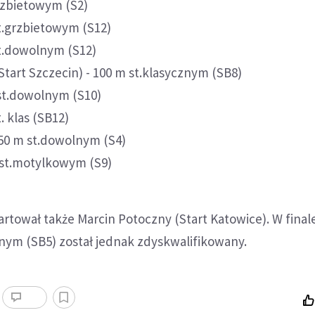
grzbietowym (S2)
t.grzbietowym (S12)
st.dowolnym (S12)
(Start Szczecin) - 100 m st.klasycznym (SB8)
 st.dowolnym (S10)
. klas (SB12)
 50 m st.dowolnym (S4)
 st.motylkowym (S9)
rtował także Marcin Potoczny (Start Katowice). W final
znym (SB5) został jednak zdyskwalifikowany.