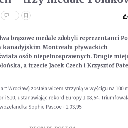
 dwa brązowe medale zdobyli reprezentanci Po
w kanadyjskim Montrealu pływackich
świata osób niepełnosprawnych. Drugie miej
błońska, a trzecie Jacek Czech i Krzysztof Pat
tart Wrocław) została wicemistrzynią w wyścigu na 100 
ii S10, ustanawiając rekord Europy 1.08,54. Triumfował
ozelandka Sophie Pascoe - 1.03,95.