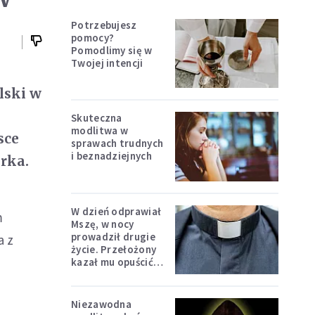
Potrzebujesz
pomocy?
Pomodlimy się w
Twojej intencji
lski w
Skuteczna
modlitwa w
sce
sprawach trudnych
i beznadziejnych
erka.
W dzień odprawiał
m
Mszę, w nocy
prowadził drugie
a z
życie. Przełożony
kazał mu opuścić
zakon
Niezawodna