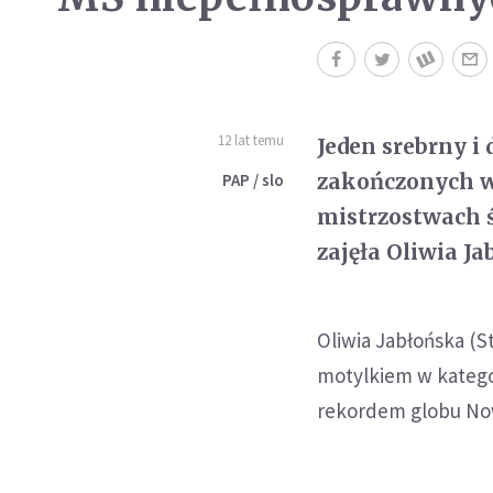
12 lat temu
Jeden srebrny i
zakończonych 
PAP / slo
mistrzostwach 
zajęła Oliwia Ja
Oliwia Jabłońska (S
motylkiem w kategor
rekordem globu Now