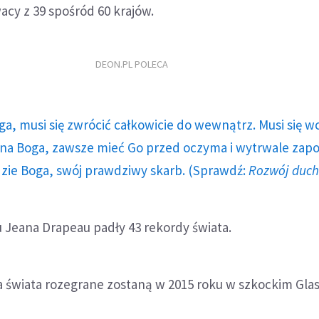
acy z 39 spośród 60 krajów.
DEON.PL POLECA
ga, musi się zwrócić całkowicie do wewnątrz. Musi się w
a Boga, zawsze mieć Go przed oczyma i wytrwale zap
dzie Boga, swój prawdziwy skarb. (Sprawdź:
Rozwój duc
 Jeana Drapeau padły 43 rekordy świata.
a świata rozegrane zostaną w 2015 roku w szkockim Gla