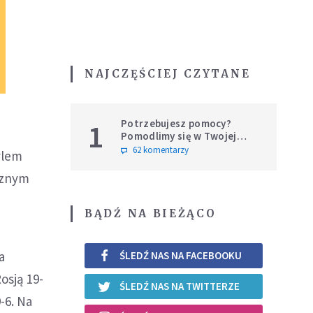
NAJCZĘŚCIEJ CZYTANE
Potrzebujesz pomocy?
1
Pomodlimy się w Twojej
intencji
62 komentarzy
ylem
ycznym
BĄDŹ NA BIEŻĄCO
a
ŚLEDŹ NAS NA FACEBOOKU
osją 19-
ŚLEDŹ NAS NA TWITTERZE
-6. Na