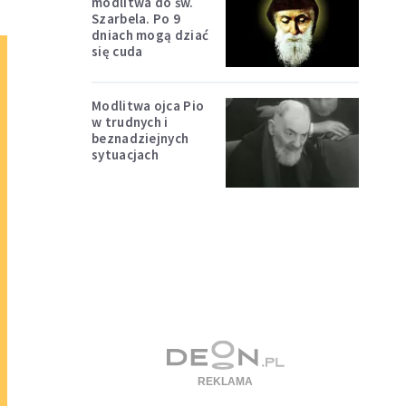
modlitwa do św.
Szarbela. Po 9
dniach mogą dziać
się cuda
Modlitwa ojca Pio
w trudnych i
beznadziejnych
sytuacjach