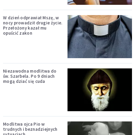
W dzień odprawiał Mszę, w
nocy prowadził drugie życie.
Przełożony kazał mu
opuścić zakon
Niezawodna modlitwa do
św. Szarbela. Po 9 dniach
mogą dziać się cuda
Modlitwa ojca Pio w
trudnych i beznadziejnych
sytuacjach