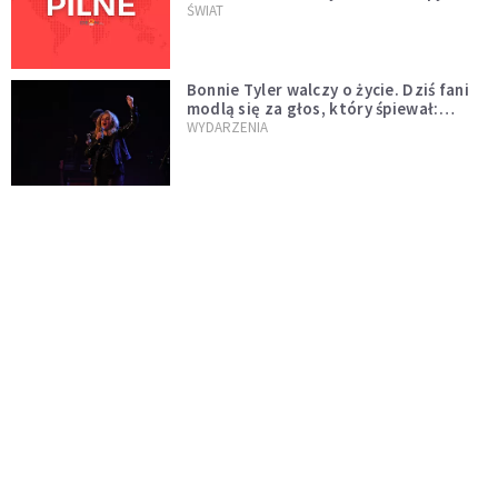
naftowej
ŚWIAT
Bonnie Tyler walczy o życie. Dziś fani
modlą się za głos, który śpiewał:
"Lord, help me"
WYDARZENIA