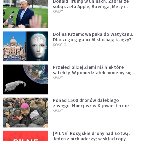
Donald Trump w Chinach. Zabrał ze
sobą szefa Apple, Boeinga, Mety i
Muska
ŚWIAT
Dolina Krzemowa puka do Watykanu.
Dlaczego giganci AI słuchają księży?
KOŚCIÓŁ
Przeleci bliżej Ziemi niż niektóre
satelity. W poniedziałek miniemy się z
asteroidą, która poprzedzi znacznie
ŚWIAT
większego "gościa"
Ponad 1500 dronów dalekiego
zasięgu. Nuncjusz w Kijowie: to nie
wygląda na wolę zakończenia wojny
ŚWIAT
[PILNE] Rosyjskie drony nad Łotwą.
Jeden z nich uderzył w skład ropy