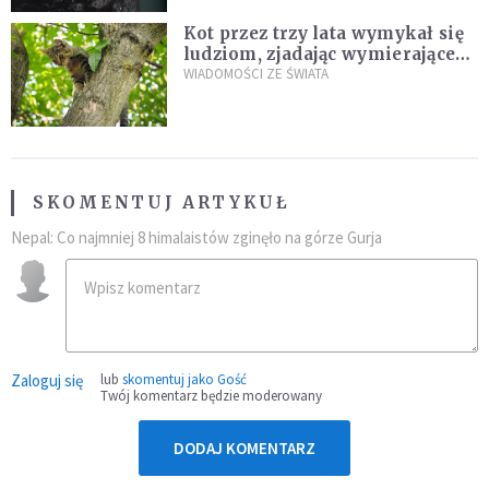
Kot przez trzy lata wymykał się
ludziom, zjadając wymierające
kaczki. W końcu popełnił
WIADOMOŚCI ZE ŚWIATA
fatalny błąd
SKOMENTUJ ARTYKUŁ
Nepal: Co najmniej 8 himalaistów zginęło na górze Gurja
Zaloguj się
lub
skomentuj jako Gość
Twój komentarz będzie moderowany
DODAJ KOMENTARZ