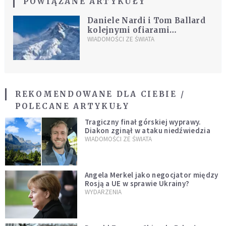
POWIĄZANE ARTYKUŁY
Daniele Nardi i Tom Ballard
kolejnymi ofiarami
śmiertelnymi Nanga Parbat
WIADOMOŚCI ZE ŚWIATA
REKOMENDOWANE DLA CIEBIE /
POLECANE ARTYKUŁY
Tragiczny finał górskiej wyprawy.
Diakon zginął w ataku niedźwiedzia
WIADOMOŚCI ZE ŚWIATA
Angela Merkel jako negocjator między
Rosją a UE w sprawie Ukrainy?
WYDARZENIA