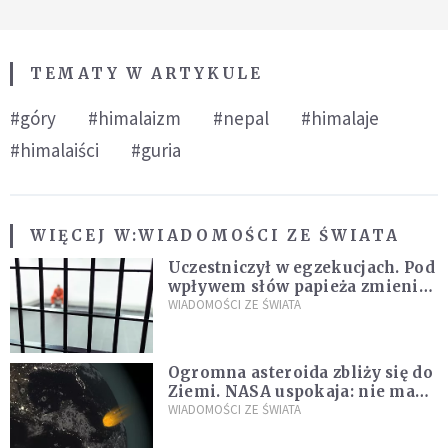
TEMATY W ARTYKULE
#góry
#himalaizm
#nepal
#himalaje
#himalaiści
#guria
WIĘCEJ W:
WIADOMOŚCI ZE ŚWIATA
Uczestniczył w egzekucjach. Pod
wpływem słów papieża zmienił
zdanie
WIADOMOŚCI ZE ŚWIATA
Ogromna asteroida zbliży się do
Ziemi. NASA uspokaja: nie ma
zagrożenia
WIADOMOŚCI ZE ŚWIATA