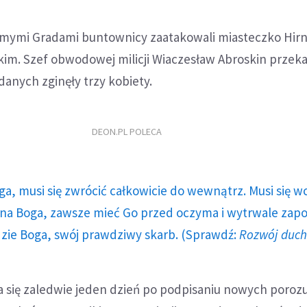
amymi Gradami buntownicy zaatakowali miasteczko Hirn
im. Szef obwodowej milicji Wiaczesław Abroskin przeka
anych zginęły trzy kobiety.
DEON.PL POLECA
ga, musi się zwrócić całkowicie do wewnątrz. Musi się w
a Boga, zawsze mieć Go przed oczyma i wytrwale zap
dzie Boga, swój prawdziwy skarb. (Sprawdź:
Rozwój duc
 się zaledwie jeden dzień po podpisaniu nowych poroz