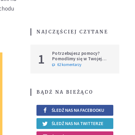
achodu
NAJCZĘŚCIEJ CZYTANE
Potrzebujesz pomocy?
1
Pomodlimy się w Twojej
intencji
62 komentarzy
BĄDŹ NA BIEŻĄCO
ŚLEDŹ NAS NA FACEBOOKU
ŚLEDŹ NAS NA TWITTERZE