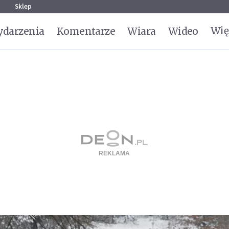
g
Sklep
Wię
darzenia
Komentarze
Wiara
Wideo