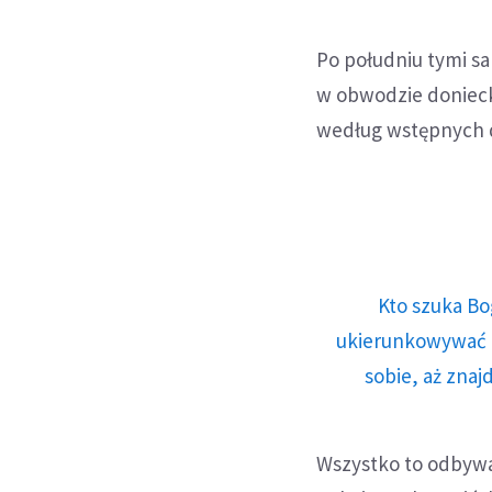
Po południu tymi s
w obwodzie donieck
według wstępnych d
Kto szuka Bo
ukierunkowywać n
sobie, aż znaj
Wszystko to odbywa