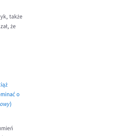
yk, także
zał, że
ciąż
ominać o
howy
)
umień