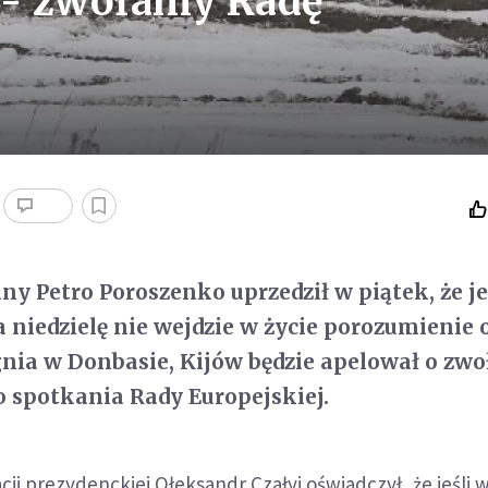
 - zwołamy Radę
ny Petro Poroszenko uprzedził w piątek, że je
a niedzielę nie wejdzie w życie porozumienie 
ia w Donbasie, Kijów będzie apelował o zwo
 spotkania Rady Europejskiej.
ji prezydenckiej Ołeksandr Czałyj oświadczył, że jeśli w