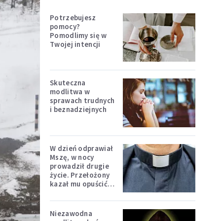
Potrzebujesz
pomocy?
Pomodlimy się w
Twojej intencji
Skuteczna
modlitwa w
sprawach trudnych
i beznadziejnych
W dzień odprawiał
Mszę, w nocy
prowadził drugie
życie. Przełożony
kazał mu opuścić
zakon
Niezawodna