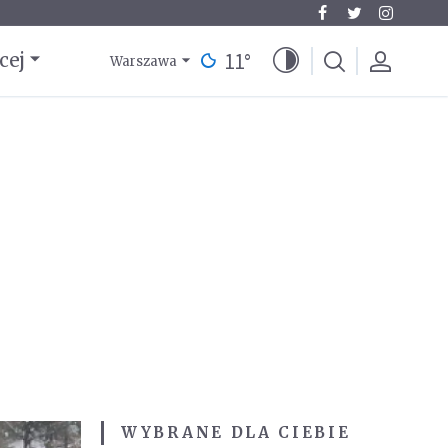
11
°
cej
Warszawa
WYBRANE DLA CIEBIE